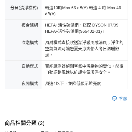
分貝(清淨模式)
轉速10時Max 63 dB(A) 轉速 4 時 Max 46
dB(A)
複合濾網
HEPA+活性碳濾網、搭配 DYSON 07/09
HEPA+活性碳濾網(965432-01)」
吹送模式
風扇模式直接吹送潔淨暖風或涼風；淨化的
空氣氣流可讓您夏天涼爽怡人冬日溫暖舒
適。
自動模式
智能感測器偵測空氣中污染物的變化，然後
自動調整風速以維護空氣潔淨安全。
夜間模式
風速4以下，並降低顯示燈亮度
客服
商品相關分類 (2)