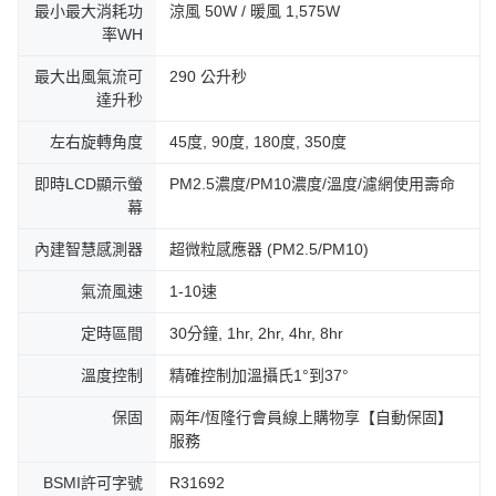
最小最大消耗功
涼風 50W / 暖風 1,575W
率WH
最大出風氣流可
290 公升秒
達升秒
左右旋轉角度
45度, 90度, 180度, 350度
即時LCD顯示螢
PM2.5濃度/PM10濃度/溫度/濾網使用壽命
幕
內建智慧感測器
超微粒感應器 (PM2.5/PM10)
氣流風速
1-10速
定時區間
30分鐘, 1hr, 2hr, 4hr, 8hr
溫度控制
精確控制加溫攝氏1°到37°
保固
兩年/恆隆行會員線上購物享【自動保固】
服務
BSMI許可字號
R31692