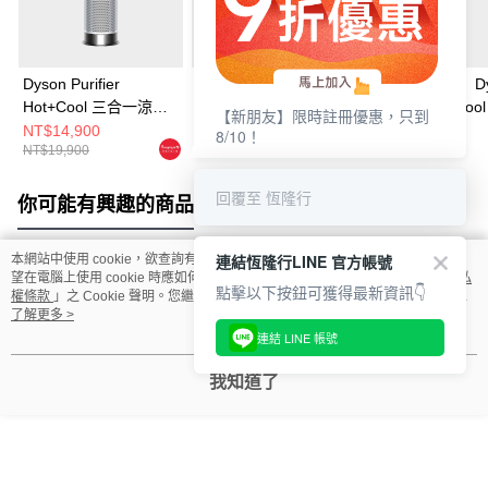
Dyson Purifier
Dyson Purifier
【限量福利品】Dy
Hot+Cool 三合一涼暖
Hot+Cool 三合一涼暖
Purifier Hot+Co
【新朋友】限時註冊優惠，只到
智能空氣清淨機
智能空氣清淨機
一涼暖智能空氣
NT$14,900
NT$14,900
NT$12,999
8/10！
NT$19,900
NT$19,900
NT$19,900
HP11(白色)
HP11(黑色)
HP11(白色)
回覆至 恆隆行
你可能有興趣的商品
全站排行
連結恆隆行LINE 官方帳號
本網站中使用 cookie，欲查詢有關本網站使用 cookie 方式之詳情，及若您不希
望在電腦上使用 cookie 時應如何變更電腦的 cookie 設定，請參閱本網站「
隱私
熱門標籤
點擊以下按鈕可獲得最新資訊👇
權條款
」之 Cookie 聲明。您繼續使用本網站即表示您同意本公司得按本網站使
用條款之 Cookie 聲明使用 cookie。
了解更多 >
連結 LINE 帳號
我知道了