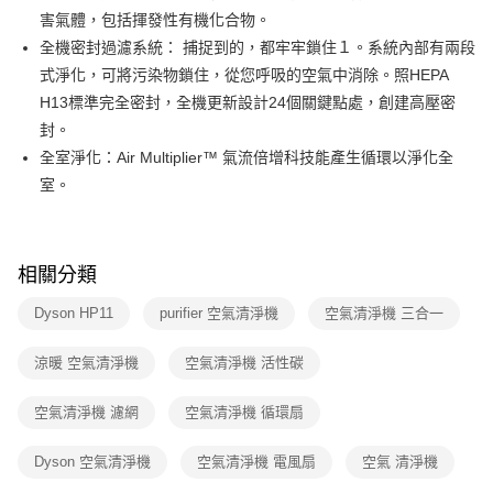
害氣體，包括揮發性有機化合物。
全機密封過濾系統： 捕捉到的，都牢牢鎖住１。系統內部有兩段
式淨化，可將污染物鎖住，從您呼吸的空氣中消除。照HEPA
H13標準完全密封，全機更新設計24個關鍵點處，創建高壓密
封。
全室淨化：Air Multiplier™ 氣流倍增科技能產生循環以淨化全
室。
相關分類
Dyson HP11
purifier 空氣清淨機
空氣清淨機 三合一
涼暖 空氣清淨機
空氣清淨機 活性碳
空氣清淨機 濾網
空氣清淨機 循環扇
Dyson 空氣清淨機
空氣清淨機 電風扇
空氣 清淨機