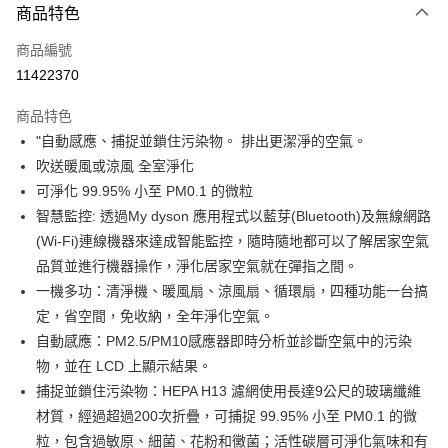
3 期 0 利率 每期
NT$5,633
21家銀行
商品特色
6 期 0 利率 每期
NT$2,816
21家銀行
合作金庫商業銀行
第一商業銀行
商品編號
華南商業銀行
彰化商業銀行
合作金庫商業銀行
第一商業銀行
11422370
即享券
上海商業儲蓄銀行
台北富邦商業銀行
華南商業銀行
彰化商業銀行
國泰世華商業銀行
兆豐國際商業銀行
LINE Pay
上海商業儲蓄銀行
台北富邦商業銀行
商品特色
臺灣中小企業銀行
台中商業銀行
國泰世華商業銀行
兆豐國際商業銀行
"自動感應、捕捉並鎖住污染物。 排出更潔淨的空氣。
匯豐（台灣）商業銀行
華泰商業銀行
Apple Pay
臺灣中小企業銀行
台中商業銀行
吹送暖風或涼風 全室淨化
聯邦商業銀行
遠東國際商業銀行
匯豐（台灣）商業銀行
華泰商業銀行
街口支付
元大商業銀行
永豐商業銀行
可淨化 99.95% 小至 PM0.1 的微粒
聯邦商業銀行
遠東國際商業銀行
玉山商業銀行
星展（台灣）商業銀行
智慧監控: 透過My dyson 應用程式以藍芽(Bluetooth)及無線網路
元大商業銀行
永豐商業銀行
Google Pay
台新國際商業銀行
中國信託商業銀行
玉山商業銀行
星展（台灣）商業銀行
(Wi-Fi)連線機器來達成智能監控，隨時隨地都可以了解居家空氣
台灣樂天信用卡公司
台新國際商業銀行
中國信託商業銀行
ATM付款
品質並進行機器操作，淨化居家空氣就在彈指之間。
台灣樂天信用卡公司
一機多功：清淨機、暖風扇、涼風扇、循環扇，四種功能一台搞
運送方式
定，省空間，免收納，全年淨化空氣。
自動感應：PM2.5/PM10感應器即時分析並診斷空氣中的污染
宅配
物，並在 LCD 上顯示結果。
每筆NT$100，滿NT$999(含以上)免運費
捕捉並鎖住污染物：HEPA H13 濾網使用長達9公尺的玻璃纖維
材質，經過超過200次折疊，可捕捉 99.95% 小至 PM0.1 的微
粒，包含過敏原、細菌、花粉和黴菌；活性碳層可淨化氣味和有