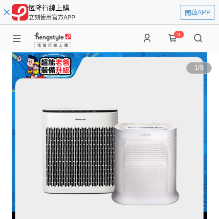
恆隆行線上購
開啟APP
立刻使用官方APP
0
1
/
9