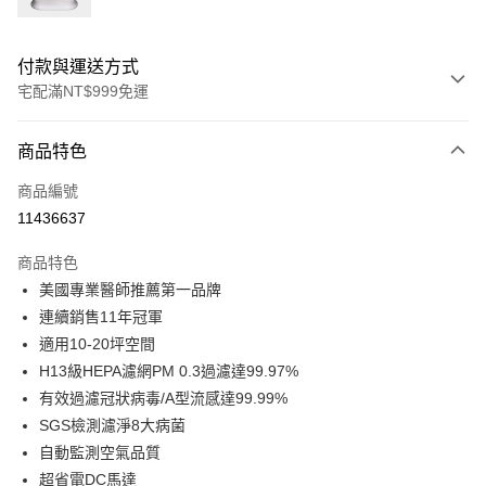
付款與運送方式
宅配滿NT$999免運
付款方式
商品特色
信用卡一次付款
商品編號
信用卡分期付款
11436637
3 期 0 利率 每期
NT$3,630
21家銀行
商品特色
6 期 0 利率 每期
NT$1,815
21家銀行
合作金庫商業銀行
第一商業銀行
美國專業醫師推薦第一品牌
華南商業銀行
彰化商業銀行
合作金庫商業銀行
第一商業銀行
即享券
連續銷售11年冠軍
上海商業儲蓄銀行
台北富邦商業銀行
華南商業銀行
彰化商業銀行
國泰世華商業銀行
兆豐國際商業銀行
適用10-20坪空間
LINE Pay
上海商業儲蓄銀行
台北富邦商業銀行
臺灣中小企業銀行
台中商業銀行
H13級HEPA濾網PM 0.3過濾達99.97%
國泰世華商業銀行
兆豐國際商業銀行
匯豐（台灣）商業銀行
華泰商業銀行
Apple Pay
臺灣中小企業銀行
台中商業銀行
有效過濾冠狀病毒/A型流感達99.99%
聯邦商業銀行
遠東國際商業銀行
匯豐（台灣）商業銀行
華泰商業銀行
SGS檢測濾淨8大病菌
街口支付
元大商業銀行
永豐商業銀行
聯邦商業銀行
遠東國際商業銀行
自動監測空氣品質
玉山商業銀行
星展（台灣）商業銀行
元大商業銀行
永豐商業銀行
Google Pay
超省電DC馬達
台新國際商業銀行
中國信託商業銀行