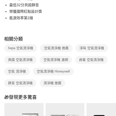
玉山商業銀行
星展（台灣）商業銀行
台灣樂天信用卡公司
最低32分貝超靜音
台新國際商業銀行
中國信託商業銀行
ATM付款
榮獲國際紅點設計獎
台灣樂天信用卡公司
能源效率第2級
運送方式
宅配
每筆NT$100，滿NT$999(含以上)免運費
相關分類
hepa 空氣清淨機
空氣清淨機 推薦
淨味 空氣清淨機
美國 空氣清淨機
空氣清淨機 濾網
病毒 空氣清淨機
空氣 清淨機
空氣清淨機 Honeywell
靜音 空氣清淨機
清淨機 推薦
🎁發現更多驚喜