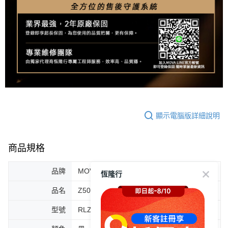
顯示電腦版詳細說明
商品規格
品牌
MOVA
恆隆行
品名
Z50 Ultra 履帶式熱活水循環掃拖機
型號
RLZ92CE