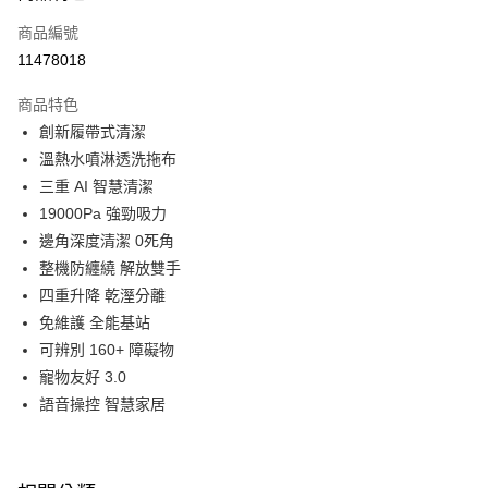
6 期 0 利率 每期
NT$2,216
21家銀行
合作金庫商業銀行
第一商業銀行
商品編號
華南商業銀行
彰化商業銀行
合作金庫商業銀行
第一商業銀行
11478018
即享券
上海商業儲蓄銀行
台北富邦商業銀行
華南商業銀行
彰化商業銀行
國泰世華商業銀行
兆豐國際商業銀行
LINE Pay
上海商業儲蓄銀行
台北富邦商業銀行
商品特色
臺灣中小企業銀行
台中商業銀行
國泰世華商業銀行
兆豐國際商業銀行
創新履帶式清潔
匯豐（台灣）商業銀行
華泰商業銀行
Apple Pay
臺灣中小企業銀行
台中商業銀行
溫熱水噴淋透洗拖布
聯邦商業銀行
遠東國際商業銀行
匯豐（台灣）商業銀行
華泰商業銀行
街口支付
元大商業銀行
永豐商業銀行
三重 AI 智慧清潔
聯邦商業銀行
遠東國際商業銀行
玉山商業銀行
星展（台灣）商業銀行
19000Pa 強勁吸力
元大商業銀行
永豐商業銀行
Google Pay
台新國際商業銀行
中國信託商業銀行
玉山商業銀行
星展（台灣）商業銀行
邊角深度清潔 0死角
台灣樂天信用卡公司
台新國際商業銀行
中國信託商業銀行
ATM付款
整機防纏繞 解放雙手
台灣樂天信用卡公司
四重升降 乾溼分離
運送方式
免維護 全能基站
可辨別 160+ 障礙物
宅配
寵物友好 3.0
每筆NT$100，滿NT$999(含以上)免運費
語音操控 智慧家居