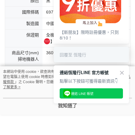
顏色
黑
國際條碼
6977728943312
製造國
中國
【新朋友】限時註冊優惠，只到
保證期
全機2年，恆隆行會員線上購物享【自動保
8/10！
固】服務
商品尺寸(mm)
360*360*111 mm
回覆至 恆隆行
掃地機器人
商品尺寸(mm)
460*390*545 mm
連結恆隆行LINE 官方帳號
本網站中使用 cookie，欲查詢有關本網站使用 cookie 方式之詳情，及若您不希
基座
望在電腦上使用 cookie 時應如何變更電腦的 cookie 設定，請參閱本網站「
隱私
點擊以下按鈕可獲得最新資訊👇
權條款
」之 Cookie 聲明。您繼續使用本網站即表示您同意本公司得按本網站使
用條款之 Cookie 聲明使用 cookie。
了解更多 >
包裝尺寸(mm)
482*456*640mm
連結 LINE 帳號
牛皮紙箱
我知道了
商品淨重(g)
15370g
商品毛重(g)
19040g
最大吸力
19000Pa