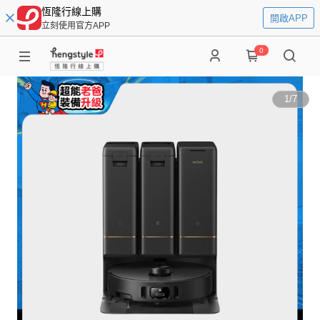
恆隆行線上購
開啟APP
立刻使用官方APP
0
1
/
7