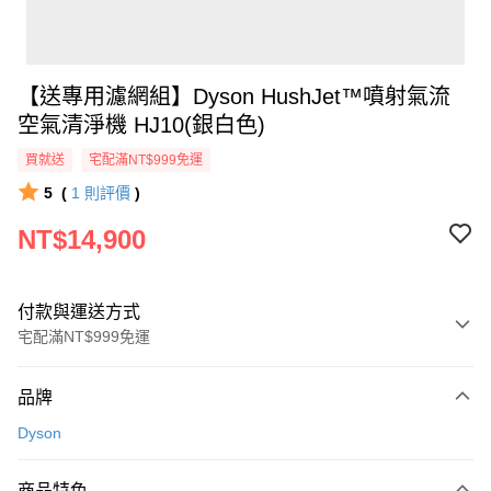
【送專用濾網組】Dyson HushJet™噴射氣流
空氣清淨機 HJ10(銀白色)
買就送
宅配滿NT$999免運
5
(
1
則評價
)
NT$14,900
付款與運送方式
宅配滿NT$999免運
付款方式
品牌
信用卡一次付款
Dyson
信用卡分期付款
3 期 0 利率 每期
NT$4,966
21家銀行
商品特色