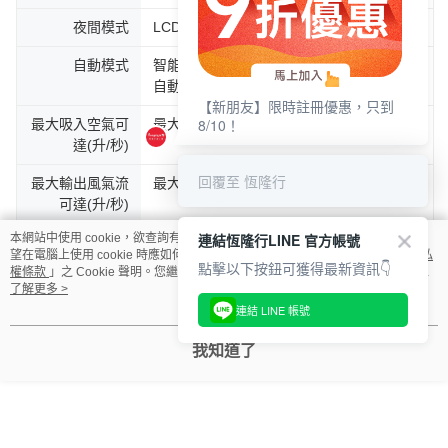
夜間模式
LCD螢幕變暗、預設在2段風速。
恆隆行
自動模式
智能感測器偵測空氣中污染物的變化，然後
自動調整風速以維護空氣潔淨安全。
最大吸入空氣可
最大風速（Speed 10）68.3 L/s
達(升/秒)
最大輸出風氣流
最大風速（Speed 10）380 L/s
可達(升/秒)
本網站中使用 cookie，欲查詢有關本網站使用 cookie 方式之詳情，及若您不希
顆粒物 CADR
>250 m³/h
【新朋友】限時註冊優惠，只到
望在電腦上使用 cookie 時應如何變更電腦的 cookie 設定，請參閱本網站「
隱私
8/10！
權條款
」之 Cookie 聲明。您繼續使用本網站即表示您同意本公司得按本網站使
甲醛 CADR
>133 m³/h
用條款之 Cookie 聲明使用 cookie。
了解更多 >
即時LCD顯示螢
PM2.5濃度/PM10濃度/濾網使用壽命
回覆至 恆隆行
幕
我知道了
智慧連線
Bluetooth / Wi-Fi
感應器
微粒感應器