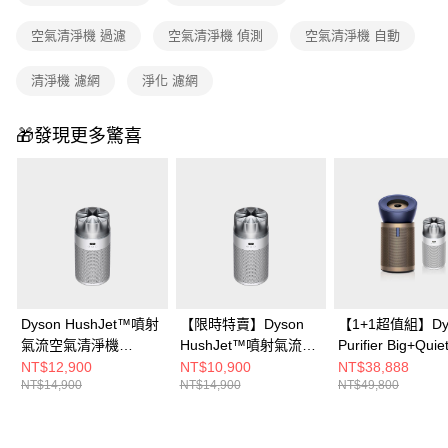
空氣清淨機 過濾
空氣清淨機 偵測
空氣清淨機 自動
清淨機 濾網
淨化 濾網
🎁發現更多驚喜
Dyson HushJet™噴射
【限時特賣】Dyson
【1+1超值組】Dy
氣流空氣清淨機
HushJet™噴射氣流空
Purifier Big+Quie
HJ10(銀白色)
氣清淨機 HJ10(銀白
效極淨甲醛偵測
NT$12,900
NT$10,900
NT$38,888
NT$14,900
NT$14,900
NT$49,800
色)
淨機BP04+ Hush
噴射氣流空氣清
HJ10(銀白色)