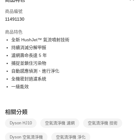
6 期 0 利率 每期
NT$2,483
21家銀行
合作金庫商業銀行
第一商業銀行
商品編號
華南商業銀行
彰化商業銀行
合作金庫商業銀行
第一商業銀行
11491130
即享券
上海商業儲蓄銀行
台北富邦商業銀行
華南商業銀行
彰化商業銀行
國泰世華商業銀行
兆豐國際商業銀行
LINE Pay
上海商業儲蓄銀行
台北富邦商業銀行
商品特色
臺灣中小企業銀行
台中商業銀行
國泰世華商業銀行
兆豐國際商業銀行
全新 HushJet™ 氣流噴射技術
匯豐（台灣）商業銀行
華泰商業銀行
Apple Pay
臺灣中小企業銀行
台中商業銀行
持續消滅分解甲醛
聯邦商業銀行
遠東國際商業銀行
匯豐（台灣）商業銀行
華泰商業銀行
街口支付
元大商業銀行
永豐商業銀行
濾網壽命長達 5 年
聯邦商業銀行
遠東國際商業銀行
玉山商業銀行
星展（台灣）商業銀行
捕捉並鎖住污染物
元大商業銀行
永豐商業銀行
Google Pay
台新國際商業銀行
中國信託商業銀行
玉山商業銀行
星展（台灣）商業銀行
自動感應偵測、進行淨化
台灣樂天信用卡公司
台新國際商業銀行
中國信託商業銀行
ATM付款
全機密封過濾系統
台灣樂天信用卡公司
一級能效
運送方式
宅配
每筆NT$100，滿NT$999(含以上)免運費
相關分類
Dyson HJ10
空氣清淨機 濾網
空氣清淨機 技術
Dyson 空氣清淨機
空氣清淨機 淨化