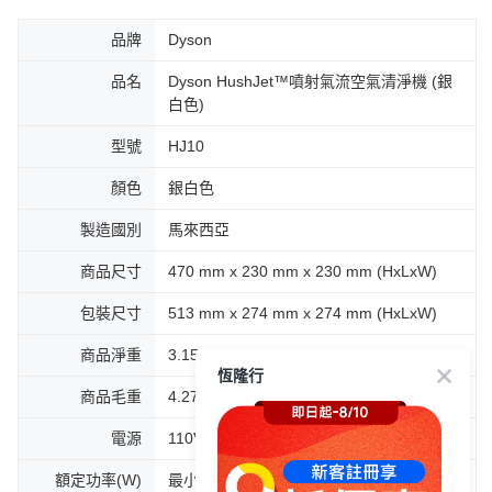
品牌
Dyson
品名
Dyson HushJet™噴射氣流空氣清淨機 (銀
白色)
型號
HJ10
顏色
銀白色
製造國別
馬來西亞
商品尺寸
470 mm x 230 mm x 230 mm (HxLxW)
包裝尺寸
513 mm x 274 mm x 274 mm (HxLxW)
商品淨重
3.15 kg
商品毛重
4.27 kg
電源
110V
額定功率(W)
最小風速 20W / 最大風速 50W