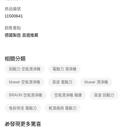
6 期 0 利率 每期
NT$3,648
21家銀行
合作金庫商業銀行
第一商業銀行
商品編號
華南商業銀行
彰化商業銀行
合作金庫商業銀行
第一商業銀行
11500641
即享券
上海商業儲蓄銀行
台北富邦商業銀行
華南商業銀行
彰化商業銀行
國泰世華商業銀行
兆豐國際商業銀行
LINE Pay
上海商業儲蓄銀行
台北富邦商業銀行
銷售重點
臺灣中小企業銀行
台中商業銀行
國泰世華商業銀行
兆豐國際商業銀行
德國製造 首選推薦
匯豐（台灣）商業銀行
華泰商業銀行
Apple Pay
臺灣中小企業銀行
台中商業銀行
聯邦商業銀行
遠東國際商業銀行
匯豐（台灣）商業銀行
華泰商業銀行
街口支付
元大商業銀行
永豐商業銀行
聯邦商業銀行
遠東國際商業銀行
玉山商業銀行
星展（台灣）商業銀行
元大商業銀行
永豐商業銀行
相關分類
Google Pay
台新國際商業銀行
中國信託商業銀行
玉山商業銀行
星展（台灣）商業銀行
台灣樂天信用卡公司
刮鬍刀 空氣清淨機
電鬍刀 清淨機
台新國際商業銀行
中國信託商業銀行
ATM付款
台灣樂天信用卡公司
blueair 空氣清淨機
音波 電鬍刀
blueair 清淨機
運送方式
宅配
BRAUN 空氣清淨機
空氣清淨機 親膚
音波 刮鬍刀
每筆NT$100，滿NT$999(含以上)免運費
免拆快洗 電鬍刀
乾濕兩用 電鬍刀
付款後門市自取
免運費
🎁發現更多驚喜