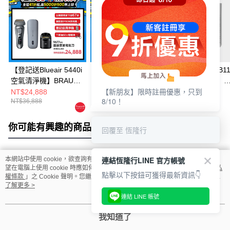
【登記送Blueair 5440i
BRAUN 9610S 諧振音
【送BRAUN JB11
空氣清淨機】BRAUN
波電鬍刀
多動向調理機】
【新朋友】限時註冊優惠，只到
9677CC諧振音波電鬍
Honeywell X560
NT$24,888
NT$19,888
NT$25,900
8/10！
NT$36,888
NT$27,888
NT$29,900
刀
殺菌空氣清淨機
你可能有興趣的商品
全站排行
回覆至 恆隆行
連結恆隆行LINE 官方帳號
本網站中使用 cookie，欲查詢有關本網站使用 cookie 方式之詳情，及若您不希
熱門標籤
望在電腦上使用 cookie 時應如何變更電腦的 cookie 設定，請參閱本網站「
隱私
點擊以下按鈕可獲得最新資訊👇
權條款
」之 Cookie 聲明。您繼續使用本網站即表示您同意本公司得按本網站使
用條款之 Cookie 聲明使用 cookie。
了解更多 >
連結 LINE 帳號
我知道了