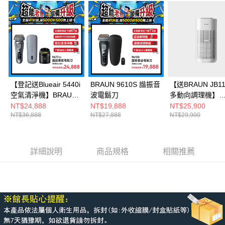
【登記送Blueair 5440i
BRAUN 9610S 諧振音
【送BRAUN JB11
空氣清淨機】BRAUN
波電鬍刀
多動向調理機】
9677CC諧振音波電鬍
Honeywell X560
NT$24,888
NT$19,888
NT$25,900
NT$36,888
NT$27,888
NT$29,900
刀
殺菌空氣清淨機
詳細說明
商品規格
相關推薦