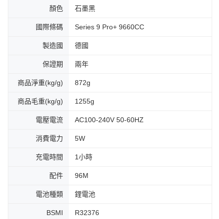
顏色
石墨黑
國際條碼
Series 9 Pro+ 9660CC
製造國
德國
保證期
兩年
商品淨重(kg/g)
872g
商品毛重(kg/g)
1255g
電壓電流
AC100-240V 50-60HZ
消費電力
5W
充電時間
1小時
配件
96M
電池種類
鋰電池
BSMI
R32376