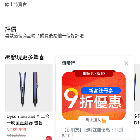
線上特賣會
評價
喜歡這個商品嗎？購買後給他一個好評吧
🎁發現更多驚喜
恆隆行
Dyson airstrait™ 二合
【1+1超值組】Dyson
【8/10-8/24七
一吹風直髮器 普魯士
HD17精準造型 輕量吹
組】DYSON HD1
【新朋友】限時註冊優惠，只到
藍
風機 雲霧紫+HT01 二
Supersonic Trav
NT$9,999
NT$25,900
NT$17,520
8/10！
NT$16,600
NT$31,500
NT$27,500
合一吹風直髮器 普魯
行吹風機 (粉霧玫