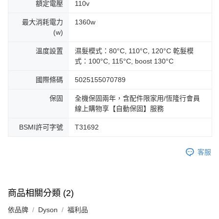
額定電壓
110v
最大消耗電力
1360w
(w)
溫度設置
濕髮模式：80°C, 110°C, 120°C 乾髮模
式：100°C, 115°C, boost 130°C
國際條碼
5025155070789
保固
全機保固兩年，含配件限家用/恆隆行會員
線上購物享【自動保固】服務
BSMI許可字號
T31692
客服
商品相關分類 (2)
依品牌
Dyson
福利品