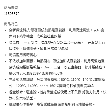
6 期 0 利率 每期
NT$1,333
21家銀行
合作金庫商業銀行
第一商業銀行
商品編號
華南商業銀行
彰化商業銀行
合作金庫商業銀行
第一商業銀行
11505872
即享券
上海商業儲蓄銀行
台北富邦商業銀行
華南商業銀行
彰化商業銀行
國泰世華商業銀行
兆豐國際商業銀行
LINE Pay
上海商業儲蓄銀行
台北富邦商業銀行
商品特色
臺灣中小企業銀行
台中商業銀行
國泰世華商業銀行
兆豐國際商業銀行
全新氣流科技:顛覆傳統加熱是直髮器，利用高速氣流，以45度
匯豐（台灣）商業銀行
華泰商業銀行
Apple Pay
臺灣中小企業銀行
台中商業銀行
角向下精準輸出，吹乾並拉直頭髮
聯邦商業銀行
遠東國際商業銀行
匯豐（台灣）商業銀行
華泰商業銀行
街口支付
元大商業銀行
永豐商業銀行
吹乾拉直 一步到位 : 吹風機+直髮器二合一商品，可在濕髮上直
聯邦商業銀行
遠東國際商業銀行
玉山商業銀行
星展（台灣）商業銀行
接造型，快速簡便，簡化日常造型流程。
元大商業銀行
永豐商業銀行
Google Pay
台新國際商業銀行
中國信託商業銀行
玉山商業銀行
星展（台灣）商業銀行
乾濕兩用省時省心:
台灣樂天信用卡公司
台新國際商業銀行
中國信託商業銀行
ATM付款
不依賴加熱面板，無熱傷害: 傳統加熱式直髮器，利用高溫造型
台灣樂天信用卡公司
易造成頭髮斷裂乾枯。Dyson二合一吹風直髮器，提升髮絲強韌
運送方式
度60% / 水潤度28%/ 染髮退色60%
三段式溫度調整：分為濕髮模式：80°C, 110°C, 140°C /乾髮模
宅配
式：120°C, 140°C, boost 160°C同時每秒偵測溫度30次
每筆NT$100，滿NT$999(含以上)免運費
輕量設計 : 透過減少機身重量達成使用上不負擔 好施力使用，快
付款後門市自取
速打造柔順造型。
免運費
精緻絨布隔熱墊：高質感絨布緞面隔熱墊同時精緻美觀。