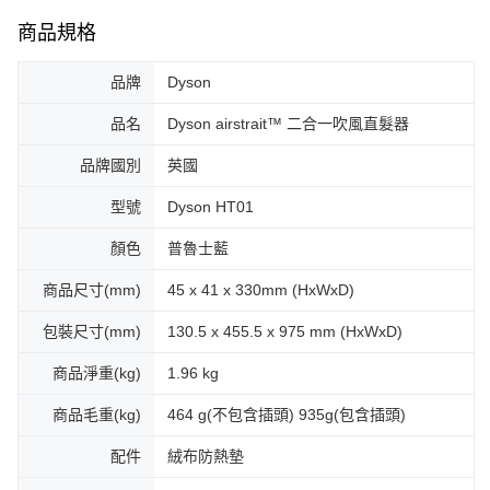
商品規格
品牌
Dyson
品名
Dyson airstrait™ 二合一吹風直髮器
品牌國別
英國
型號
Dyson HT01
顏色
普魯士藍
商品尺寸(mm)
45 x 41 x 330mm (HxWxD)
包裝尺寸(mm)
130.5 x 455.5 x 975 mm (HxWxD)
商品淨重(kg)
1.96 kg
商品毛重(kg)
464 g(不包含插頭) 935g(包含插頭)
配件
絨布防熱墊