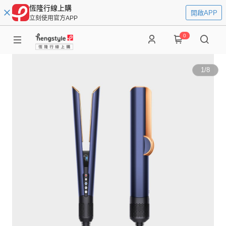
恆隆行線上購
開啟APP
立刻使用官方APP
0
1
/
8