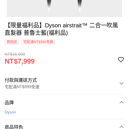
【限量福利品】Dyson airstrait™ 二合一吹風
直髮器 普魯士藍(福利品)
買就送
宅配滿NT$999免運
NT$16,600
NT$7,999
付款與運送方式
宅配滿NT$999免運
付款方式
品牌
信用卡一次付款
Dyson
信用卡分期付款
3 期 0 利率 每期
NT$2,666
21家銀行
商品特色