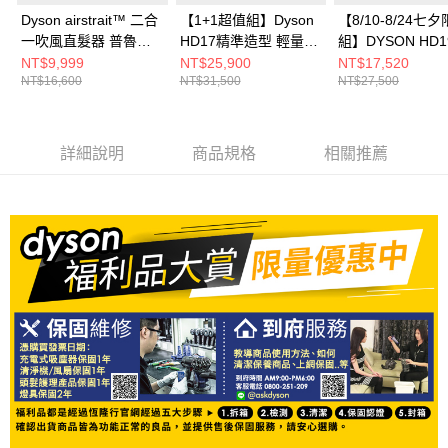
Dyson airstrait™ 二合
【1+1超值組】Dyson
【8/10-8/24七
一吹風直髮器 普魯士
HD17精準造型 輕量吹
組】DYSON HD1
藍
風機 雲霧紫+HT01 二
Supersonic Trav
NT$9,999
NT$25,900
NT$17,520
NT$16,600
NT$31,500
NT$27,500
合一吹風直髮器 普魯
行吹風機 (粉霧玫
士藍
瑰)+airstrait™
吹風直髮器(普魯
詳細說明
商品規格
相關推薦