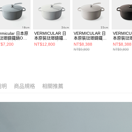
rmicular 日本原
VERMICULAR 日
VERMICULAR 日
VERMICU
琺瑯鑄鐵鍋OP2
本原裝琺瑯鑄鐵鍋
本原裝琺瑯鑄鐵鍋
本原裝琺
8cm(多色選)
OP2 26cm(多色
OP2 22cm (亞麻
OP2 22c
$7,200
NT$12,800
NT$8,388
NT$8,388
選)
米)
棕)
NT$9,800
NT$9,800
說明
商品規格
相關推薦