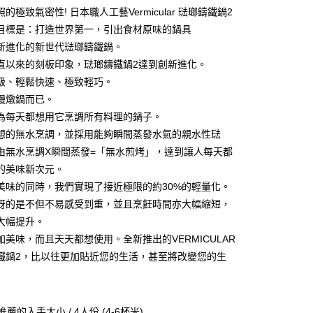
華商業銀行
兆豐國際商業銀行
的極致氣密性! 日本職人工藝Vermicular 琺瑯鑄鐵鍋2
業儲蓄銀行
台北富邦商業銀行
小企業銀行
台中商業銀行
目標是：打造世界第一，引出食材原味的鍋具
華商業銀行
兆豐國際商業銀行
台灣）商業銀行
華泰商業銀行
小企業銀行
台中商業銀行
新進化的新世代琺瑯鑄鐵鍋。
業銀行
遠東國際商業銀行
台灣）商業銀行
華泰商業銀行
直以來的刻板印象，琺瑯鑄鐵鍋2達到創新進化。
業銀行
永豐商業銀行
業銀行
遠東國際商業銀行
級、輕鬆快速、極致輕巧。
業銀行
星展（台灣）商業銀行
業銀行
永豐商業銀行
y
際商業銀行
中國信託商業銀行
慢燉鍋而已。
業銀行
星展（台灣）商業銀行
天信用卡公司
為每天都想用它烹調所有料理的鍋子。
際商業銀行
中國信託商業銀行
天信用卡公司
想的無水烹調，並採用能夠瞬間蒸發水氣的親水性琺
由無水烹調X瞬間蒸發=「無水煎烤」，達到讓人每天都
的美味新次元。
美味的同時，我們實現了接近極限的約30%的輕量化。
訝的是不但不易感受到重，並且烹飪時間亦大幅縮短，
00，滿NT$999(含以上)免運費
大幅提升。
市自取
加美味，而且天天都想使用。全新推出的VERMICULAR
鐵鍋2，比以往更加貼近您的生活，甚至將改變您的生
最推薦的入手大小 / 4人份 (4-6杯米)