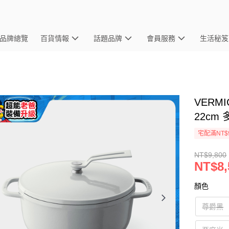
品牌總覽
百貨情報
話題品牌
會員服務
生活秘笈
VERM
22cm
宅配滿NT$
NT$9,800
NT$8,
顏色
尊爵黑