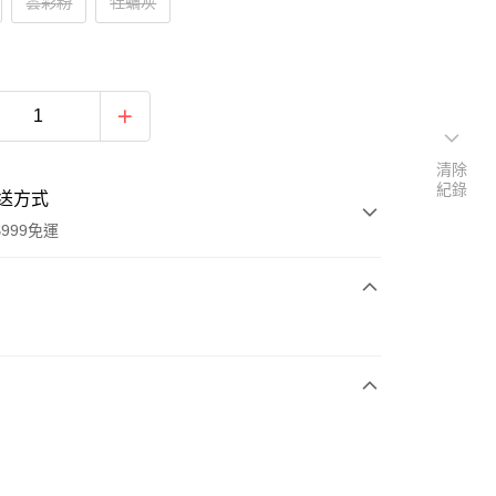
雲彩粉
牡蠣灰
清除
紀錄
送方式
999免運
次付款
期付款
0 利率 每期
NT$2,844
21家銀行
0 利率 每期
NT$1,422
21家銀行
庫商業銀行
第一商業銀行
業銀行
彰化商業銀行
庫商業銀行
第一商業銀行
業儲蓄銀行
台北富邦商業銀行
業銀行
彰化商業銀行