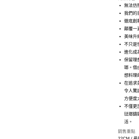
國泰世
無法仿照
LINE Pay
上海商
臺灣中
我們的
國泰世
匯豐（
Apple Pay
臺灣中
徹底創
聯邦商
匯豐（
顛覆一
街口支付
元大商
聯邦商
美味升
玉山商
元大商
Google Pa
台新國
不只是
玉山商
台灣樂
進化成
台新國
ATM付款
台灣樂
保留理
瑯。借
運送方式
想料理
在追求
宅配
令人驚
每筆NT$1
方便度
付款後門
不僅更
免運費
琺瑯鑄
活。
銷售重點
22CM / 