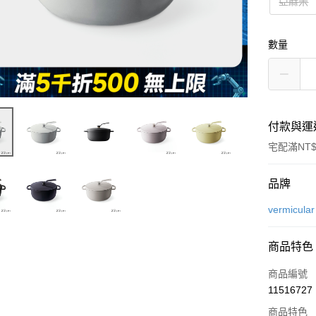
亞麻米
數量
付款與運
宅配滿NT$
付款方式
品牌
信用卡一
vermicular
信用卡分
商品特色
3 期 
商品編號
6 期 
合作金
11516727
華南商
合作金
即享券
上海商
商品特色
華南商