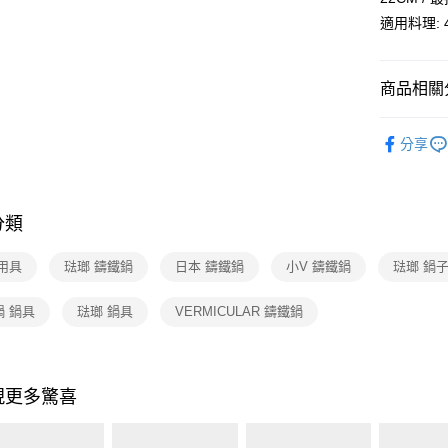
適用料理:
商品相關分
依品牌
分享
依類別
分類
用具
琺瑯 鑄鐵鍋
日本 鑄鐵鍋
小V 鑄鐵鍋
琺瑯 鍋
鍋 鍋具
琺瑯 鍋具
VERMICULAR 鑄鐵鍋
現更多驚喜