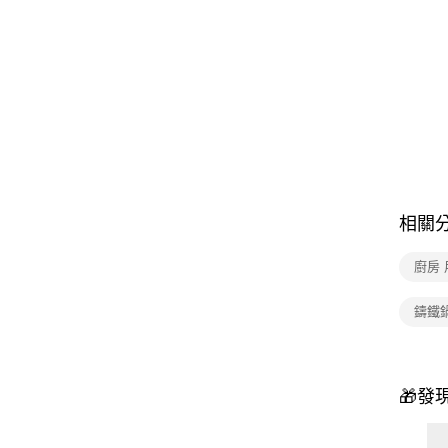
相關
廚房 
鑄鐵
🎁發