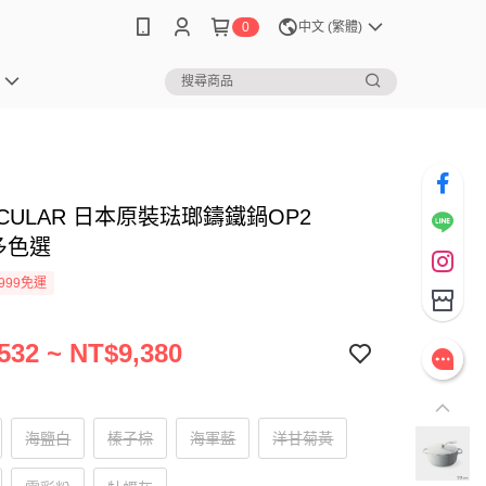
0
中文 (繁體)
ICULAR 日本原裝琺瑯鑄鐵鍋OP2
 多色選
999免運
532 ~ NT$9,380
海鹽白
榛子棕
海軍藍
洋甘菊黃