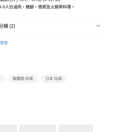
 4-5人份滷肉，豬腳，燉粥及火鍋等料理。
類 (2)
VERMICULAR
琺瑯鑄鐵鍋
客服
廚房家電
Vermicular
子
鑄鐵鍋 料理
日本 琺瑯