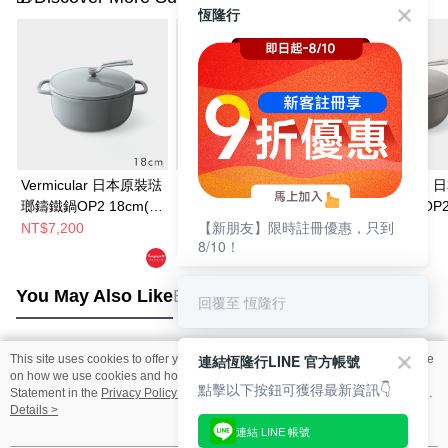
恆隆行
Vermicular 日本原裝琺
VERMICULAR 日本原
VERMICULAR 
瑯鑄鐵鍋OP2 18cm(多
裝琺瑯鑄鐵鍋OP2
裝琺瑯鑄鐵鍋OP
【新朋友】限時註冊優惠，只到
色選)
26cm(多色選)
22cm (亞麻米)
NT$7,200
NT$12,800
NT$8,388
8/10！
NT$9,800
You May Also Like
Best Sellers
回覆至 恆隆行
連結恆隆行LINE 官方帳號
This site uses cookies to offer you a better browsing experience. Find out more
Popular Tags
on how we use cookies and how you can change your settings on the Cookie
點擊以下按鈕可獲得最新資訊👇
Statement in the
Privacy Policy
of this website. By browsing the website, you
agree to our use of cookies as described in our Cookie Statement.
Details >
連結 LINE 帳號