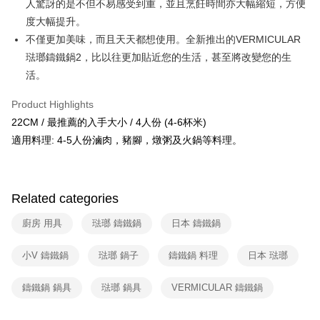
人驚訝的是不但不易感受到重，並且烹飪時間亦大幅縮短，方便
Free shipping
度大幅提升。
不僅更加美味，而且天天都想使用。全新推出的VERMICULAR
琺瑯鑄鐵鍋2，比以往更加貼近您的生活，甚至將改變您的生
活。
Product Highlights
22CM / 最推薦的入手大小 / 4人份 (4-6杯米)
適用料理: 4-5人份滷肉，豬腳，燉粥及火鍋等料理。
Related categories
廚房 用具
琺瑯 鑄鐵鍋
日本 鑄鐵鍋
小V 鑄鐵鍋
琺瑯 鍋子
鑄鐵鍋 料理
日本 琺瑯
鑄鐵鍋 鍋具
琺瑯 鍋具
VERMICULAR 鑄鐵鍋