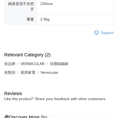
鍋身直徑不含把
220mm
手
重量
2.9kg
Support
Relevant Category (2)
依品牌
VERMICULAR
琺瑯鑄鐵鍋
依類別
廚房家電
Vermicular
Reviews
Like this product? Share your feedback with other customers.
🎁Discover More Surprises