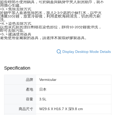
如長時間不使用鍋具，可於鍋蓋與鍋身中夾入廚房紙巾，就不
用擔心生鏽。
<3. > 焦痕去除方式
於鍋中加入蓋過焦痕的水，放入2-3小匙的小蘇打水，以中火
沸騰10分鐘，放置冷卻後，利用柔軟海綿清洗，切勿用力刷
洗。
<4. > 染色去除方式
以泡沫式廚房漂白劑噴在染色部位，靜待10-20分鐘後沖洗，
即可去除污垢。
<5. > 建議使用器具
避免使用金屬製的器具，請選擇木製或矽膠製器具。
Display Desktop Mode Details
Specification
品牌
Vermicular
產地
日本
容量
3.5L
商品尺寸
W29.6 X H16.7 X 深9.8 cm