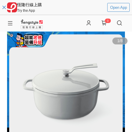
恆隆行線上購
Open App
Try the App
0
1
/
8