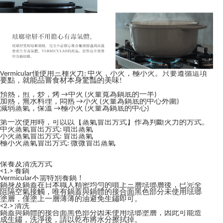
Vermicular僅使用三種火力: 中火，小火，極小火。只要遵循這項
要點，就能品嘗食材本身驚豔的美味!
預熱，煎，炒，烤 →中火 (火量寬為鍋底的一半)
加熱，無水料理，悶熟 →小火 (火量為鍋底的中心外圍)
減弱蒸氣，保溫 →極小火 (火量為鍋底的中心)
第一次使用時，可以以【蒸氣冒出方式】作為判斷火力的方式。
中火蒸氣冒出方式: 噴出蒸氣
小火蒸氣冒出方式: 冒出蒸氣
極小火蒸氣冒出方式: 微微冒出蒸氣
保養及清洗方式
<1.> 養鍋
Vermicular不需特別養鍋！
鍋身及鍋蓋在日本職人精密均勻的噴上三層琺瑯層後，已完全
阻隔空氣接觸，唯有鍋蓋與鍋體的接合面黑色部分未使用琺瑯
塗層，僅塗上一層薄薄的油避免生鏽即可。
<2.> 清洗
鍋蓋與鍋體的接合面黑色部分因未使用琺瑯塗層，因此可能造
成生鏽，洗淨後，請以乾布將水分擦拭掉。