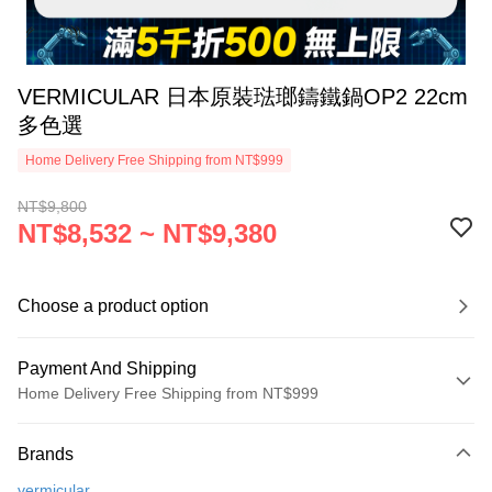
VERMICULAR 日本原裝琺瑯鑄鐵鍋OP2 22cm
多色選
Home Delivery Free Shipping from NT$999
NT$9,800
NT$8,532 ~ NT$9,380
Choose a product option
Payment And Shipping
Home Delivery Free Shipping from NT$999
Payment Method
Brands
Credit Card (Full Payment)
vermicular