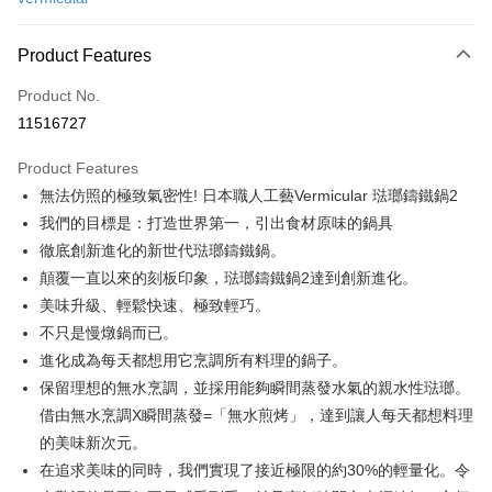
Credit Card Installments
0% for 3 months
NT$2,844
/month
21 Banks
Product Features
0% for 6 months
NT$1,422
/month
21 Banks
Taiwan Cooperative Bank
First Commercial Bank
Product No.
Hua Nan Commercial Bank
Chang Hwa Commercial Bank
Taiwan Cooperative Bank
First Commercial Bank
即享券
11516727
The Shanghai Commercial &
Taipei Fubon Commercial Bank
Hua Nan Commercial Bank
Chang Hwa Commercial Bank
Savings Bank
LINE Pay
The Shanghai Commercial &
Taipei Fubon Commercial Bank
Product Features
Cathay United Bank
Mega International Commercial
Savings Bank
無法仿照的極致氣密性! 日本職人工藝Vermicular 琺瑯鑄鐵鍋2
Bank
Apple Pay
Cathay United Bank
Mega International Commercial
Taiwan Business Bank
Taichung Commercial Bank
我們的目標是：打造世界第一，引出食材原味的鍋具
Bank
JKOPAY
HSBC Bank (Taiwan) Limited
Hwatai Bank
徹底創新進化的新世代琺瑯鑄鐵鍋。
Taiwan Business Bank
Taichung Commercial Bank
Union Bank of Taiwan
Far Eastern International Bank
HSBC Bank (Taiwan) Limited
Hwatai Bank
顛覆一直以來的刻板印象，琺瑯鑄鐵鍋2達到創新進化。
Google Pay
Yuanta Commercial Bank
Bank SinoPac
Union Bank of Taiwan
Far Eastern International Bank
美味升級、輕鬆快速、極致輕巧。
E.SUN Commercial Bank
DBS Bank
Yuanta Commercial Bank
Bank SinoPac
ATM Transfer
不只是慢燉鍋而已。
Taishin International Bank
CTBC Bank
E.SUN Commercial Bank
DBS Bank
Taiwan Rakuten Card, Inc.
進化成為每天都想用它烹調所有料理的鍋子。
Taishin International Bank
CTBC Bank
Shipping Method
保留理想的無水烹調，並採用能夠瞬間蒸發水氣的親水性琺瑯。
Taiwan Rakuten Card, Inc.
宅配
借由無水烹調X瞬間蒸發=「無水煎烤」，達到讓人每天都想料理
NT$100/order | Free shipping on orders of NT$999 or more
的美味新次元。
在追求美味的同時，我們實現了接近極限的約30%的輕量化。令
付款後門市自取