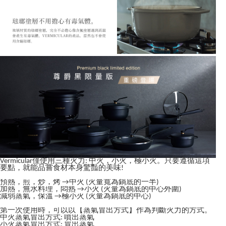
Vermicular僅使用三種火力: 中火，小火，極小火。只要遵循這項
要點，就能品嘗食材本身驚豔的美味!
預熱，煎，炒，烤 →中火 (火量寬為鍋底的一半)
加熱，無水料理，悶熟 →小火 (火量為鍋底的中心外圍)
減弱蒸氣，保溫 →極小火 (火量為鍋底的中心)
第一次使用時，可以以【蒸氣冒出方式】作為判斷火力的方式。
中火蒸氣冒出方式: 噴出蒸氣
小火蒸氣冒出方式: 冒出蒸氣