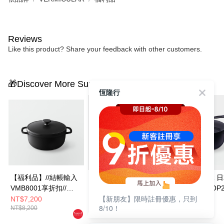
Reviews
Like this product? Share your feedback with other customers.
🎁Discover More Surprises
恆隆行
【福利品】//結帳輸入
【福利品】//結帳輸入
VERMICULAR 
VMB8001享折扣//
VMB8001享7折//
裝琺瑯鑄鐵鍋OP
【新朋友】限時註冊優惠，只到
VERMICULAR 琺瑯鑄
Vermicular 日本原裝琺
22cm (海軍藍)
NT$7,200
NT$9,800
NT$8,388
8/10！
NT$8,200
NT$10,800
NT$9,800
鐵鍋 OP2 18CM (碳
瑯鑄鐵鍋 OP2 22CM
黑)-圓頭款
(雲彩粉)