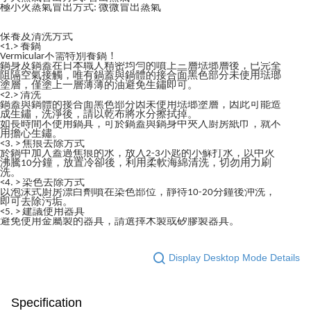
極小火蒸氣冒出方式: 微微冒出蒸氣
保養及清洗方式
<1.> 養鍋
Vermicular不需特別養鍋！
鍋身及鍋蓋在日本職人精密均勻的噴上三層琺瑯層後，已完全
阻隔空氣接觸，唯有鍋蓋與鍋體的接合面黑色部分未使用琺瑯
塗層，僅塗上一層薄薄的油避免生鏽即可。
<2.> 清洗
鍋蓋與鍋體的接合面黑色部分因未使用琺瑯塗層，因此可能造
成生鏽，洗淨後，請以乾布將水分擦拭掉。
如長時間不使用鍋具，可於鍋蓋與鍋身中夾入廚房紙巾，就不
用擔心生鏽。
<3. > 焦痕去除方式
於鍋中加入蓋過焦痕的水，放入2-3小匙的小蘇打水，以中火
沸騰10分鐘，放置冷卻後，利用柔軟海綿清洗，切勿用力刷
洗。
<4. > 染色去除方式
以泡沫式廚房漂白劑噴在染色部位，靜待10-20分鐘後沖洗，
即可去除污垢。
<5. > 建議使用器具
避免使用金屬製的器具，請選擇木製或矽膠製器具。
Display Desktop Mode Details
Specification