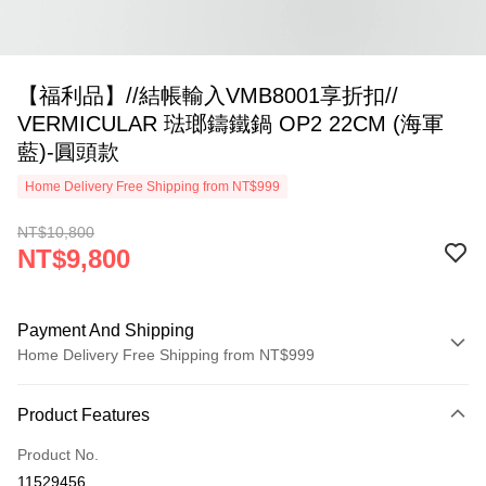
【福利品】//結帳輸入VMB8001享折扣//
VERMICULAR 琺瑯鑄鐵鍋 OP2 22CM (海軍
藍)-圓頭款
Home Delivery Free Shipping from NT$999
NT$10,800
NT$9,800
Payment And Shipping
Home Delivery Free Shipping from NT$999
Payment Method
Product Features
Credit Card (Full Payment)
Product No.
Credit Card Installments
11529456