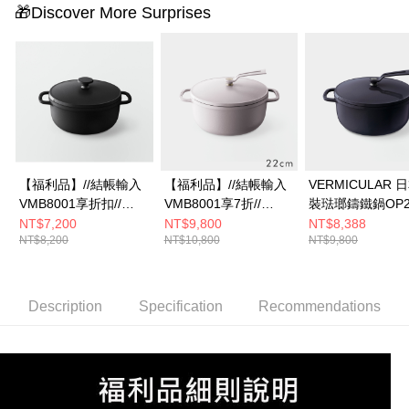
🎁Discover More Surprises
【福利品】//結帳輸入
【福利品】//結帳輸入
VERMICULAR 
VMB8001享折扣//
VMB8001享7折//
裝琺瑯鑄鐵鍋OP
VERMICULAR 琺瑯鑄
Vermicular 日本原裝琺
22cm (海軍藍)
NT$7,200
NT$9,800
NT$8,388
NT$8,200
NT$10,800
NT$9,800
鐵鍋 OP2 18CM (碳
瑯鑄鐵鍋 OP2 22CM
黑)-圓頭款
(雲彩粉)
Description
Specification
Recommendations