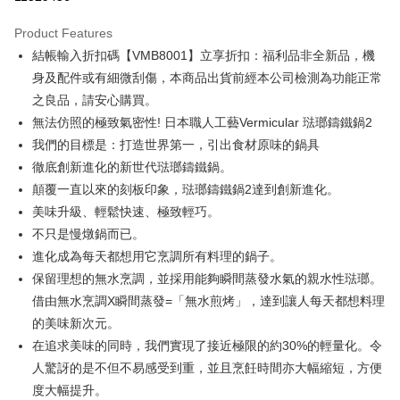
0% for 3 months
NT$3,266
/month
21 Banks
Product Features
0% for 6 months
NT$1,633
/month
21 Banks
Taiwan Cooperative Bank
First Commercial Bank
結帳輸入折扣碼【VMB8001】立享折扣：福利品非全新品，機
Hua Nan Commercial Bank
Chang Hwa Commercial Bank
Taiwan Cooperative Bank
First Commercial Bank
即享券
The Shanghai Commercial &
Taipei Fubon Commercial Bank
身及配件或有細微刮傷，本商品出貨前經本公司檢測為功能正常
Hua Nan Commercial Bank
Chang Hwa Commercial Bank
Savings Bank
之良品，請安心購買。
LINE Pay
The Shanghai Commercial &
Taipei Fubon Commercial Bank
Cathay United Bank
Mega International Commercial
Savings Bank
無法仿照的極致氣密性! 日本職人工藝Vermicular 琺瑯鑄鐵鍋2
Bank
Apple Pay
Cathay United Bank
Mega International Commercial
我們的目標是：打造世界第一，引出食材原味的鍋具
Taiwan Business Bank
Taichung Commercial Bank
Bank
徹底創新進化的新世代琺瑯鑄鐵鍋。
JKOPAY
HSBC Bank (Taiwan) Limited
Hwatai Bank
Taiwan Business Bank
Taichung Commercial Bank
顛覆一直以來的刻板印象，琺瑯鑄鐵鍋2達到創新進化。
Union Bank of Taiwan
Far Eastern International Bank
HSBC Bank (Taiwan) Limited
Hwatai Bank
Google Pay
Yuanta Commercial Bank
Bank SinoPac
美味升級、輕鬆快速、極致輕巧。
Union Bank of Taiwan
Far Eastern International Bank
E.SUN Commercial Bank
DBS Bank
不只是慢燉鍋而已。
Yuanta Commercial Bank
Bank SinoPac
ATM Transfer
Taishin International Bank
CTBC Bank
E.SUN Commercial Bank
DBS Bank
進化成為每天都想用它烹調所有料理的鍋子。
Taiwan Rakuten Card, Inc.
Taishin International Bank
CTBC Bank
Shipping Method
保留理想的無水烹調，並採用能夠瞬間蒸發水氣的親水性琺瑯。
Taiwan Rakuten Card, Inc.
借由無水烹調X瞬間蒸發=「無水煎烤」，達到讓人每天都想料理
宅配
的美味新次元。
NT$100/order | Free shipping on orders of NT$999 or more
在追求美味的同時，我們實現了接近極限的約30%的輕量化。令
付款後門市自取
人驚訝的是不但不易感受到重，並且烹飪時間亦大幅縮短，方便
Free shipping
度大幅提升。