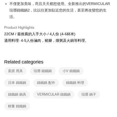
不僅更加美味，而且天天都想使用。全新推出的VERMICULAR
琺瑯鑄鐵鍋2，比以往更加貼近您的生活，甚至將改變您的生
活。
Product Highlights
22CM / 最推薦的入手大小 / 4人份 (4-6杯米)
適用料理: 4-5人份滷肉，豬腳，燉粥及火鍋等料理。
Related categories
廚房 用具
琺瑯 鑄鐵鍋
小V 鑄鐵鍋
日本 鑄鐵鍋
鑄鐵鍋 配件
鑄鐵鍋 料理
鑄鐵鍋 鍋具
VERMICULAR 鑄鐵鍋
琺瑯 鍋子
輕量 鑄鐵鍋