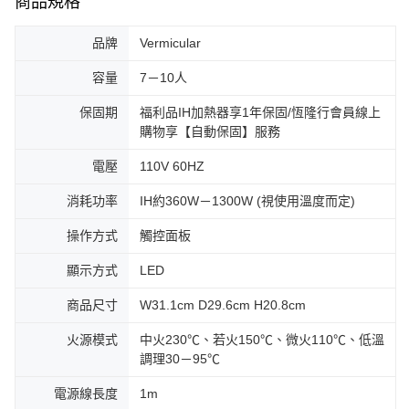
商品規格
品牌
Vermicular
容量
7－10人
保固期
福利品IH加熱器享1年保固/恆隆行會員線上
購物享【自動保固】服務
電壓
110V 60HZ
消耗功率
IH約360W－1300W (視使用溫度而定)
操作方式
觸控面板
顯示方式
LED
商品尺寸
W31.1cm D29.6cm H20.8cm
火源模式
中火230℃、若火150℃、微火110℃、低溫
調理30－95℃
電源線長度
1m