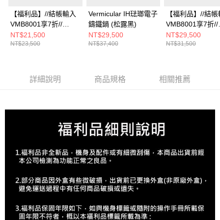
【福利品】//結帳輸入
Vermicular IH琺瑯電子
【福利品】//結帳
VMB8001享7折//
鑄鐵鍋 (松露黑)
VMB8001享7折//
Vermicular MINI IH 琺
Vermicular IH
NT$21,500
NT$29,500
NT$29,500
NT$23,500
NT$37,400
NT$31,500
瑯電子鑄鐵鍋 (松露黑)
鑄鐵鍋(海鹽白)
詳細說明
商品規格
相關推薦