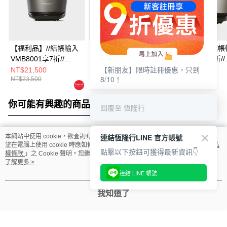
【福利品】//結帳輸入
Vermicular IH琺瑯電子
【福利品】//結帳
VMB8001享7折//
鑄鐵鍋 (松露黑)
VMB8001享7折//
【新朋友】限時註冊優惠，只到
Vermicular MINI IH 琺
Vermicular IH
NT$21,500
NT$29,500
NT$29,500
8/10！
NT$23,500
NT$37,400
NT$31,500
瑯電子鑄鐵鍋 (松露黑)
鑄鐵鍋(海鹽白)
你可能有興趣的商品
全站排行
回覆至 恆隆行
連結恆隆行LINE 官方帳號
本網站中使用 cookie，欲查詢有關本網站使用 cookie 方式之詳情，及若您不希
熱門標籤
望在電腦上使用 cookie 時應如何變更電腦的 cookie 設定，請參閱本網站「
隱私
點擊以下按鈕可獲得最新資訊👇
權條款
」之 Cookie 聲明。您繼續使用本網站即表示您同意本公司得按本網站使
用條款之 Cookie 聲明使用 cookie。
了解更多 >
連結 LINE 帳號
我知道了