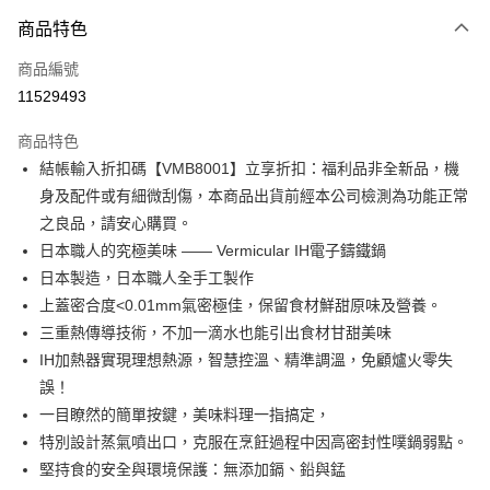
3 期 0 利率 每期
NT$9,833
21家銀行
商品特色
6 期 0 利率 每期
NT$4,916
21家銀行
合作金庫商業銀行
第一商業銀行
商品編號
華南商業銀行
彰化商業銀行
合作金庫商業銀行
第一商業銀行
11529493
即享券
上海商業儲蓄銀行
台北富邦商業銀行
華南商業銀行
彰化商業銀行
國泰世華商業銀行
兆豐國際商業銀行
LINE Pay
上海商業儲蓄銀行
台北富邦商業銀行
商品特色
臺灣中小企業銀行
台中商業銀行
國泰世華商業銀行
兆豐國際商業銀行
結帳輸入折扣碼【VMB8001】立享折扣：福利品非全新品，機
匯豐（台灣）商業銀行
華泰商業銀行
Apple Pay
臺灣中小企業銀行
台中商業銀行
身及配件或有細微刮傷，本商品出貨前經本公司檢測為功能正常
聯邦商業銀行
遠東國際商業銀行
匯豐（台灣）商業銀行
華泰商業銀行
街口支付
元大商業銀行
永豐商業銀行
之良品，請安心購買。
聯邦商業銀行
遠東國際商業銀行
玉山商業銀行
星展（台灣）商業銀行
日本職人的究極美味 —— Vermicular IH電子鑄鐵鍋
元大商業銀行
永豐商業銀行
Google Pay
台新國際商業銀行
中國信託商業銀行
玉山商業銀行
星展（台灣）商業銀行
日本製造，日本職人全手工製作
台灣樂天信用卡公司
台新國際商業銀行
中國信託商業銀行
ATM付款
上蓋密合度<0.01mm氣密極佳，保留食材鮮甜原味及營養。
台灣樂天信用卡公司
三重熱傳導技術，不加一滴水也能引出食材甘甜美味
運送方式
IH加熱器實現理想熱源，智慧控溫、精準調溫，免顧爐火零失
誤！
宅配
一目瞭然的簡單按鍵，美味料理一指搞定，
每筆NT$100，滿NT$999(含以上)免運費
特別設計蒸氣噴出口，克服在烹飪過程中因高密封性噗鍋弱點。
付款後門市自取
堅持食的安全與環境保護：無添加鎘、鉛與錳
免運費