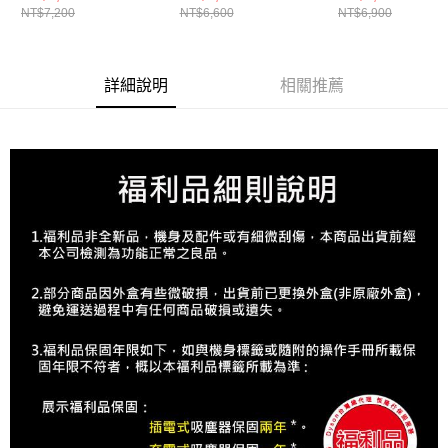
NT$7,200
NT$6,600
NT$6,900
鐵平底鍋 SMART
鐵平底鍋 SMART
用琺瑯鑄鐵平底
28CM(烤箱適用)
26CM (烤箱適用)
26CM
詳細說明
相關推薦