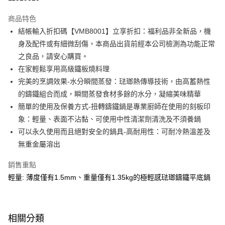
3 期 0 利率 每期
NT$1,233
21家銀行
商品特色
6 期 0 利率 每期
NT$616
21家銀行
合作金庫商業銀行
第一商業銀行
結帳輸入折扣碼【VMB8001】立享折扣：福利品非全新品，機
華南商業銀行
彰化商業銀行
合作金庫商業銀行
第一商業銀行
即享券
身及配件或有細微刮傷，本商品出貨前經本公司檢測為功能正常
上海商業儲蓄銀行
台北富邦商業銀行
華南商業銀行
彰化商業銀行
國泰世華商業銀行
兆豐國際商業銀行
之良品，請安心購買。
LINE Pay
上海商業儲蓄銀行
台北富邦商業銀行
臺灣中小企業銀行
台中商業銀行
在家輕鬆享用高級鐵板燒料理
國泰世華商業銀行
兆豐國際商業銀行
匯豐（台灣）商業銀行
華泰商業銀行
Apple Pay
臺灣中小企業銀行
台中商業銀行
完美的烹調效果-水分瞬間蒸發：琺瑯熱傳導技術，由高蓄熱性
聯邦商業銀行
遠東國際商業銀行
匯豐（台灣）商業銀行
華泰商業銀行
的鑄鐵組合而成，瞬間蒸發食材多餘的水分，凝縮美味精華
街口支付
元大商業銀行
永豐商業銀行
聯邦商業銀行
遠東國際商業銀行
簡單的使用及保養方式-扭轉鑄鐵鍋是專業廚師在使用的刻板印
玉山商業銀行
星展（台灣）商業銀行
元大商業銀行
永豐商業銀行
Google Pay
象：輕量、表面不沾黏、可使用中性清潔劑清洗及不須養鍋
台新國際商業銀行
中國信託商業銀行
玉山商業銀行
星展（台灣）商業銀行
台灣樂天信用卡公司
可以永久使用而且絕對安全的鍋具-高耐用性：可耐冷熱溫差及
台新國際商業銀行
中國信託商業銀行
ATM付款
無重金屬溶出
台灣樂天信用卡公司
運送方式
銷售重點
宅配
輕量: 薄度僅有1.5mm、重量僅有1.35kg的極輕感琺瑯鑄鐵平底鍋
每筆NT$100，滿NT$999(含以上)免運費
付款後門市自取
相關分類
免運費