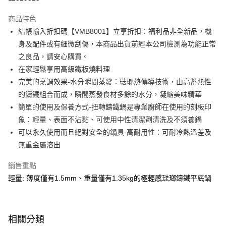
3 期 0 利率 每期
NT$1,866
21家銀行
商品特色
6 期 0 利率 每期
NT$933
21家銀行
合作金庫商業銀行
第一商業銀行
結帳輸入折扣碼【VMB8001】立享折扣：福利品非全新品，機
華南商業銀行
彰化商業銀行
合作金庫商業銀行
第一商業銀行
即享券
身及配件或有細微刮傷，本商品出貨前經本公司檢測為功能正常
上海商業儲蓄銀行
台北富邦商業銀行
華南商業銀行
彰化商業銀行
國泰世華商業銀行
兆豐國際商業銀行
之良品，請安心購買。
LINE Pay
上海商業儲蓄銀行
台北富邦商業銀行
臺灣中小企業銀行
台中商業銀行
在家輕鬆享用高級鐵板燒料理
國泰世華商業銀行
兆豐國際商業銀行
匯豐（台灣）商業銀行
華泰商業銀行
Apple Pay
臺灣中小企業銀行
台中商業銀行
完美的烹調效果-水分瞬間蒸發：琺瑯熱傳導技術，由高蓄熱性
聯邦商業銀行
遠東國際商業銀行
匯豐（台灣）商業銀行
華泰商業銀行
的鑄鐵組合而成，瞬間蒸發食材多餘的水分，凝縮美味精華
街口支付
元大商業銀行
永豐商業銀行
聯邦商業銀行
遠東國際商業銀行
簡單的使用及保養方式-扭轉鑄鐵鍋是專業廚師在使用的刻板印
玉山商業銀行
星展（台灣）商業銀行
元大商業銀行
永豐商業銀行
Google Pay
象：輕量、表面不沾黏、可使用中性清潔劑清洗及不須養鍋
台新國際商業銀行
中國信託商業銀行
玉山商業銀行
星展（台灣）商業銀行
台灣樂天信用卡公司
可以永久使用而且絕對安全的鍋具-高耐用性：可耐冷熱溫差及
台新國際商業銀行
中國信託商業銀行
ATM付款
無重金屬溶出
台灣樂天信用卡公司
運送方式
銷售重點
宅配
輕量: 薄度僅有1.5mm、重量僅有1.35kg的極輕感琺瑯鑄鐵平底鍋
每筆NT$100，滿NT$999(含以上)免運費
付款後門市自取
相關分類
免運費