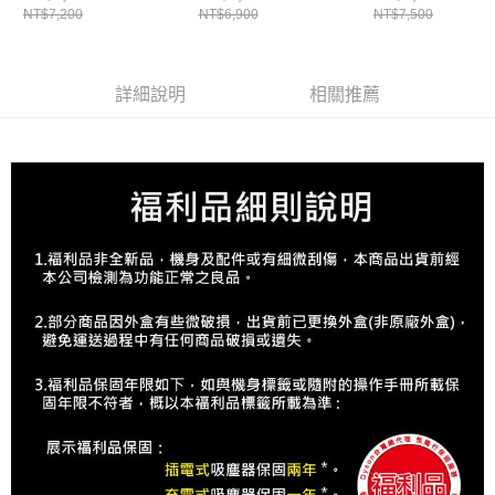
NT$7,200
NT$6,900
NT$7,500
鐵平底鍋 SMART
用琺瑯鑄鐵平底鍋
用琺瑯鑄鐵平底
28CM(烤箱適用)
26CM
28CM
詳細說明
相關推薦