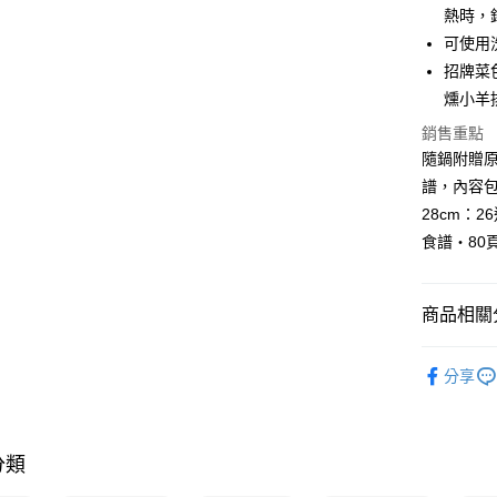
街口支付
元大商
熱時，
聯邦商
玉山商
元大商
可使用
Google Pa
台新國
玉山商
招牌菜
台灣樂
台新國
ATM付款
燻小羊
台灣樂
銷售重點
隨鍋附贈原
運送方式
譜，內容
宅配
28cm：2
每筆NT$1
食譜・80頁
付款後門
免運費
商品相關分
線上特賣
分享
依品牌
分類