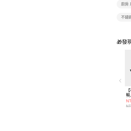
廚房 
不鏽
🎁發
【
輸
折
NT
V
NT
箱
底