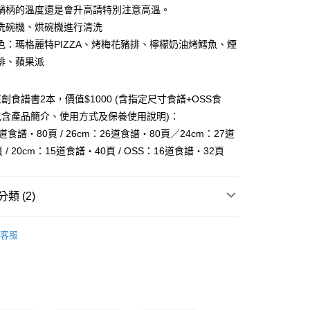
業銀行
永豐商業銀行
鍋柄的溫度還是會升高請特別注意高溫。
業銀行
遠東國際商業銀行
業銀行
星展（台灣）商業銀行
業銀行
永豐商業銀行
洗碗機、烘碗機進行清洗
y
際商業銀行
中國信託商業銀行
業銀行
星展（台灣）商業銀行
色：瑪格麗特PIZZA、烤梅花豬排、檸檬奶油烤鱈魚、煙
天信用卡公司
際商業銀行
中國信託商業銀行
排、蘋果派
天信用卡公司
創食譜書2本，價值$1000 (含指定尺寸食譜+OSS食
包含產品簡介、使用方式及保養使用說明)：
6道食譜・80頁 / 26cm：26道食譜・80頁／24cm：27道
00，滿NT$999(含以上)免運費
 / 20cm：15道食譜・40頁 / OSS：16道食譜・32頁
市自取
類 (2)
會
客服
VERMICULAR
福利品