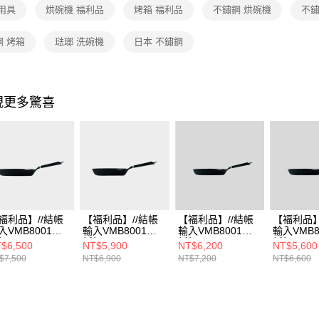
用具
烘碗機 福利品
烤箱 福利品
不鏽鋼 烘碗機
不鏽
鋼 烤箱
琺瑯 洗碗機
日本 不鏽鋼
現更多驚喜
福利品】//結帳
【福利品】//結帳
【福利品】//結帳
【福利品】
入VMB8001享
輸入VMB8001享
輸入VMB8001享
輸入VMB8
扣//
折扣//
折扣//
折扣//
$6,500
NT$5,900
NT$6,200
NT$5,600
ERMICULAR 烤
VERMICULAR 烤
VERMICULAR 琺
VERMICU
$7,500
NT$6,900
NT$7,200
NT$6,600
適用琺瑯鑄鐵平
箱適用琺瑯鑄鐵平
瑯鑄鐵平底鍋
瑯鑄鐵平
鍋 28CM
底鍋 26CM
SMART 28CM(烤
SMART 2
箱適用)
箱適用)