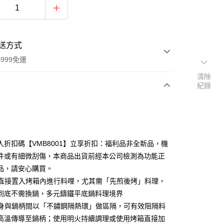
送方式
999免運
清除
紀錄
次付款
期付款
0 利率 每期
NT$2,166
21家銀行
入折扣碼【VMB8001】立享折扣：福利品非全新品，機
0 利率 每期
NT$1,083
21家銀行
庫商業銀行
第一商業銀行
件或有細微刮傷，本商品出貨前經本公司檢測為功能正
業銀行
彰化商業銀行
品，請安心購買。
庫商業銀行
第一商業銀行
業儲蓄銀行
台北富邦商業銀行
業銀行
彰化商業銀行
可直接置入烤箱內進行料哩，尤其需「先煎後烤」料理，
華商業銀行
兆豐國際商業銀行
業儲蓄銀行
台北富邦商業銀行
到底不需換鍋，多元鑄鐵平底鍋料理境界
小企業銀行
台中商業銀行
華商業銀行
兆豐國際商業銀行
鍋身與鍋柄間以「不鏽鋼隔熱環」做區隔，可有效阻隔料
台灣）商業銀行
華泰商業銀行
小企業銀行
台中商業銀行
業銀行
遠東國際商業銀行
高溫傳導至鍋柄；使用明火持續調理或使用烤箱直接加
台灣）商業銀行
華泰商業銀行