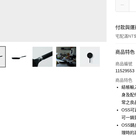
付款與運
宅配滿NT$
付款方式
商品特色
信用卡一
商品編號
11529553
信用卡分
商品特色
3 期 
結帳輸
6 期 
合作金
身及配
華南商
常之良
合作金
即享券
上海商
華南商
OSS
國泰世
LINE Pay
上海商
可一鍋
臺灣中
國泰世
OSS
匯豐（
Apple Pay
臺灣中
聯邦商
理時的
匯豐（