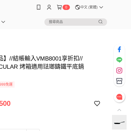
0
中文 (繁體)
】//結帳輸入VMB8001享折扣//
ICULAR 烤箱適用琺瑯鑄鐵平底鍋
999免運
500