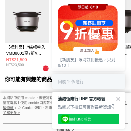
【福利品】//結帳輸入
【福利品】//結帳輸入
【福利品】//結帳
VMB8001享7折//
VMB8001享7折//
VMB8001享7
【新朋友】限時註冊優惠，只到
Vermicular MINI IH 琺
Vermicular MINI IH 琺
折//Vermicular 
NT$21,500
NT$21,500
NT$28,500
8/10！
NT$23,500
NT$23,500
NT$31,500
瑯電子鑄鐵鍋 (飛魚銀)
瑯電子鑄鐵鍋 (飛魚銀)
電子鑄鐵鍋SMART
魚銀)(含米杯水杯
你可能有興趣的商品
全站排行
回覆至 恆隆行
連結恆隆行LINE 官方帳號
本網站中使用 cookie，欲查詢有關本網站使用 cookie 方式之詳情，及若您不希
熱門標籤
望在電腦上使用 cookie 時應如何變更電腦的 cookie 設定，請參閱本網站「
隱私
點擊以下按鈕可獲得最新資訊👇
權條款
」之 Cookie 聲明。您繼續使用本網站即表示您同意本公司得按本網站使
用條款之 Cookie 聲明使用 cookie。
了解更多 >
連結 LINE 帳號
我知道了