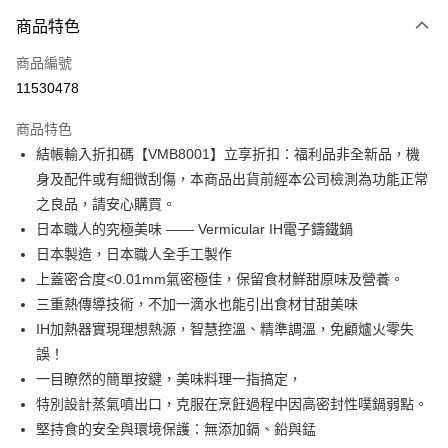
3 期 0 利率 每期
NT$9,833
21家銀行
商品特色
6 期 0 利率 每期
NT$4,916
21家銀行
合作金庫商業銀行
第一商業銀行
商品編號
華南商業銀行
彰化商業銀行
合作金庫商業銀行
第一商業銀行
11530478
即享券
上海商業儲蓄銀行
台北富邦商業銀行
華南商業銀行
彰化商業銀行
國泰世華商業銀行
兆豐國際商業銀行
LINE Pay
上海商業儲蓄銀行
台北富邦商業銀行
商品特色
臺灣中小企業銀行
台中商業銀行
國泰世華商業銀行
兆豐國際商業銀行
結帳輸入折扣碼【VMB8001】立享折扣：福利品非全新品，機
匯豐（台灣）商業銀行
華泰商業銀行
Apple Pay
臺灣中小企業銀行
台中商業銀行
身及配件或有細微刮傷，本商品出貨前經本公司檢測為功能正常
聯邦商業銀行
遠東國際商業銀行
匯豐（台灣）商業銀行
華泰商業銀行
街口支付
元大商業銀行
永豐商業銀行
之良品，請安心購買。
聯邦商業銀行
遠東國際商業銀行
玉山商業銀行
星展（台灣）商業銀行
日本職人的究極美味 —— Vermicular IH電子鑄鐵鍋
元大商業銀行
永豐商業銀行
Google Pay
台新國際商業銀行
中國信託商業銀行
玉山商業銀行
星展（台灣）商業銀行
日本製造，日本職人全手工製作
台灣樂天信用卡公司
台新國際商業銀行
中國信託商業銀行
ATM付款
上蓋密合度<0.01mm氣密極佳，保留食材鮮甜原味及營養。
台灣樂天信用卡公司
三重熱傳導技術，不加一滴水也能引出食材甘甜美味
運送方式
IH加熱器實現理想熱源，智慧控溫、精準調溫，免顧爐火零失
誤！
宅配
一目瞭然的簡單按鍵，美味料理一指搞定，
每筆NT$100，滿NT$999(含以上)免運費
特別設計蒸氣噴出口，克服在烹飪過程中因高密封性噗鍋弱點。
付款後門市自取
堅持食的安全與環境保護：無添加鎘、鉛與錳
免運費