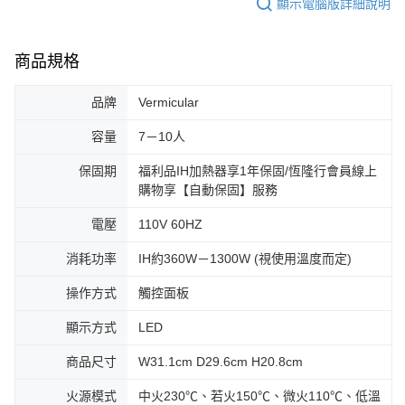
顯示電腦版詳細說明
商品規格
品牌
Vermicular
容量
7－10人
保固期
福利品IH加熱器享1年保固/恆隆行會員線上
購物享【自動保固】服務
電壓
110V 60HZ
消耗功率
IH約360W－1300W (視使用溫度而定)
操作方式
觸控面板
顯示方式
LED
商品尺寸
W31.1cm D29.6cm H20.8cm
火源模式
中火230℃、若火150℃、微火110℃、低溫