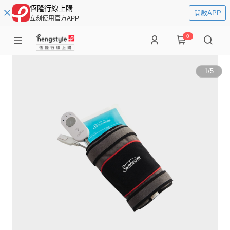
恆隆行線上購
開啟APP
立刻使用官方APP
0
1
/
5