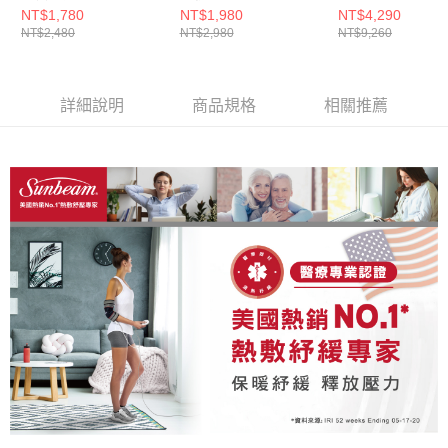
頸按摩披肩
NT$1,780
NT$1,980
NT$4,290
NT$2,480
NT$2,980
NT$9,260
NM910+Sunbea
蓋式電熱毯-氣質
詳細說明
商品規格
相關推薦