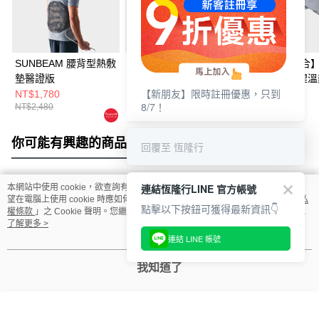
SUNBEAM 腰背型熱敷
Sunbeam 瞬熱保暖墊-
【超值暖心組合
墊醫證版
核桃色
medisana 深捏溫熱肩
【新朋友】限時註冊優惠，只到
頸按摩披肩
NT$1,780
NT$1,980
NT$4,290
8/7！
NT$2,480
NT$2,980
NT$9,260
NM910+Sunbea
蓋式電熱毯-氣質
你可能有興趣的商品
全站排行
回覆至 恆隆行
連結恆隆行LINE 官方帳號
本網站中使用 cookie，欲查詢有關本網站使用 cookie 方式之詳情，及若您不希
熱門標籤
望在電腦上使用 cookie 時應如何變更電腦的 cookie 設定，請參閱本網站「
隱私
點擊以下按鈕可獲得最新資訊👇
權條款
」之 Cookie 聲明。您繼續使用本網站即表示您同意本公司得按本網站使
用條款之 Cookie 聲明使用 cookie。
了解更多 >
連結 LINE 帳號
我知道了