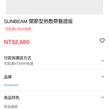
SUNBEAM 關節型熱敷帶醫證版
宅配滿NT$999免運
NT$2,680
付款與運送方式
宅配滿NT$999免運
付款方式
品牌
信用卡一次付款
Sunbeam
信用卡分期付款
3 期 0 利率 每期
NT$893
21家銀行
商品特色
6 期 0 利率 每期
NT$446
21家銀行
合作金庫商業銀行
第一商業銀行
商品編號