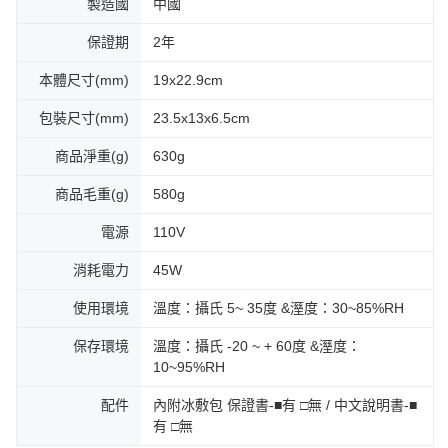
製造國
中國
保證期
2年
本體尺寸(mm)
19x22.9cm
包裝尺寸(mm)
23.5x13x6.5cm
商品淨重(g)
630g
商品毛重(g)
580g
電源
110V
消耗電力
45W
使用環境
溫度：攝氏 5~ 35度 &溼度：30~85%RH
保存環境
溫度：攝氏 -20 ~ + 60度 &溼度：
10~95%RH
配件
內附冰敷包 保證書-■有 □無 / 中文說明書-■
有 □無