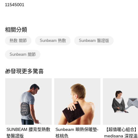
華南商業銀行
彰化商業銀行
合作金庫商業銀行
第一商業銀行
11545001
即享券
上海商業儲蓄銀行
台北富邦商業銀行
華南商業銀行
彰化商業銀行
國泰世華商業銀行
兆豐國際商業銀行
LINE Pay
上海商業儲蓄銀行
台北富邦商業銀行
臺灣中小企業銀行
台中商業銀行
國泰世華商業銀行
兆豐國際商業銀行
匯豐（台灣）商業銀行
華泰商業銀行
Apple Pay
相關分類
臺灣中小企業銀行
台中商業銀行
聯邦商業銀行
遠東國際商業銀行
匯豐（台灣）商業銀行
華泰商業銀行
街口支付
元大商業銀行
永豐商業銀行
熱敷 關節
Sunbeam 熱敷
Sunbeam 醫證版
聯邦商業銀行
遠東國際商業銀行
玉山商業銀行
星展（台灣）商業銀行
元大商業銀行
永豐商業銀行
Google Pay
台新國際商業銀行
中國信託商業銀行
Sunbeam 關節
玉山商業銀行
星展（台灣）商業銀行
台灣樂天信用卡公司
台新國際商業銀行
中國信託商業銀行
ATM付款
台灣樂天信用卡公司
🎁發現更多驚喜
運送方式
宅配
每筆NT$100，滿NT$999(含以上)免運費
付款後門市自取
免運費
SUNBEAM 腰背型熱敷
Sunbeam 瞬熱保暖墊-
【超值暖心組合
墊醫證版
核桃色
medisana 深捏溫熱肩