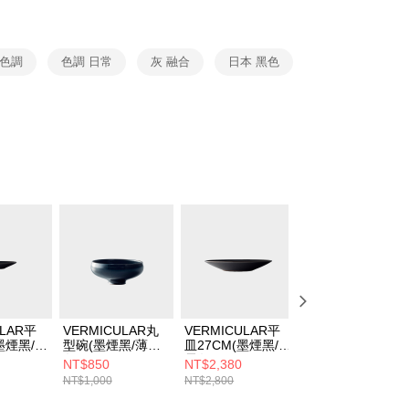
 色調
色調 日常
灰 融合
日本 黑色
ULAR平
VERMICULAR丸
VERMICULAR平
VERMICULAR曲
墨煙黑/薄
型碗(墨煙黑/薄霞
皿27CM(墨煙黑/薄
型皿15CM (墨煙
灰)
霞灰)
黑/薄霞灰)
NT$850
NT$2,380
NT$935
NT$1,000
NT$2,800
NT$1,100