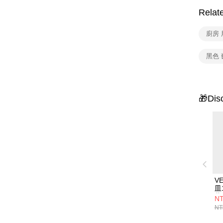
Relat
廚房 
黑色 
🎁Dis
V
皿
薄
NT
NT