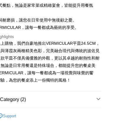
Bank
式餐點，無論是家常菜或精緻宴會，皆能提升用餐氛
nk (Taiwan) Limited
Hwatai Bank
Business Bank
Taichung Commercial Bank
ank of Taiwan
Far Eastern International Bank
nk (Taiwan) Limited
Hwatai Bank
y
 Commercial Bank
Bank SinoPac
與耐磨損，讓您在日常使用中無後顧之憂。
ank of Taiwan
Far Eastern International Bank
Commercial Bank
DBS Bank
 Commercial Bank
Bank SinoPac
fer
ERMICULAR，讓每一餐都成為藝術的享受。
International Bank
CTBC Bank
Commercial Bank
DBS Bank
ghlights
Rakuten Card, Inc.
International Bank
CTBC Bank
上購物，我們自豪地推出VERMICULAR平皿24.5CM，
 Method
Rakuten Card, Inc.
黑與薄霞灰兩種精美色彩，完美融合現代與傳統的波佐見
這款平皿不僅具備優雅的外觀，更以其卓越的耐熱性和耐
er | Free shipping on orders of NT$999 or more
，無論是日常用餐還是特殊場合，都能提升您的餐桌美
ERMICULAR，讓每一餐都成為一場視覺與味覺的饗
市自取
體驗，為您的餐桌添上一份獨特的風格！
ing
Category (2)
VERMICULAR
波佐見燒餐具
Support
廚房家電
Vermicular