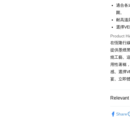
JKOPAY
適合各
HSBC Ba
Taiwan 
Union B
圍。
HSBC Ba
Google Pa
Yuanta
耐高溫
Union B
E.SUN 
Yuanta
ATM Trans
選擇V
Taishin 
E.SUN 
Product Hi
Taiwan 
Taishin 
在恆隆行線
Shipping
Taiwan 
提供墨煙
宅配
燒工藝。
NT$100/ord
用性著稱
感。選擇V
付款後門
宴。立即
Free shipp
Relevant 
依品牌
Share
依類別