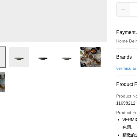
Payment 
Home Deli
Payment
Brands
Credit Car
vermicular
Credit Car
Product 
0% for
Product N
0% for
Taiwan 
11698212
Hua Na
Taiwan 
即享券
The Sh
Product F
Hua Na
Saving
LINE Pay
VERM
The Sh
Cathay 
Saving
色調。
Apple Pay
Cathay 
精緻的
Taiwan 