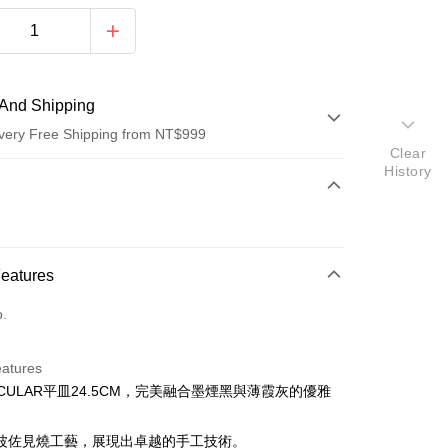
And Shipping
very Free Shipping from NT$999
Clear
History
 Method
d (Full Payment)
d Installments
Features
 3 months
NT$566
/month
21 Banks
o.
 6 months
NT$283
/month
21 Banks
Cooperative Bank
First Commercial Bank
n Commercial Bank
Chang Hwa Commercial Bank
Cooperative Bank
First Commercial Bank
anghai Commercial &
Taipei Fubon Commercial Bank
eatures
n Commercial Bank
Chang Hwa Commercial Bank
s Bank
ICULAR平皿24.5CM，完美融合墨煙黑與薄霞灰的優雅
anghai Commercial &
Taipei Fubon Commercial Bank
United Bank
Mega International Commercial
s Bank
Bank
United Bank
Mega International Commercial
波佐見燒工藝，展現出卓越的手工技術。
Business Bank
Taichung Commercial Bank