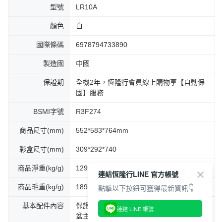
型號
LR10A
顏色
白
國際條碼
6978794733890
製造國
中國
保證期
全機2年，恆隆行會員線上購物享【自動保
固】服務
BSMI字號
R3F274
商品尺寸(mm)
552*583*764mm
彩盒尺寸(mm)
309*292*740
商品淨重(kg/g)
12900 g
連結恆隆行LINE 官方帳號
點擊以下按鈕可獲得最新資訊👇
商品毛重(kg/g)
18900 g
基本配件內容
保證書-■有 □無 / 中文說明書-■有 □無 貓砂
連結 LINE 帳號
盆主機x1、球倉(含三防墊)x1、輔助踏板