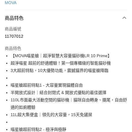
MOVA
信用卡分期付款
3 期 0 利率 每期
NT$5,266
21家銀行
商品特色
6 期 0 利率 每期
NT$2,633
21家銀行
合作金庫商業銀行
第一商業銀行
商品編號
華南商業銀行
彰化商業銀行
合作金庫商業銀行
第一商業銀行
11707012
即享券
上海商業儲蓄銀行
台北富邦商業銀行
華南商業銀行
彰化商業銀行
國泰世華商業銀行
兆豐國際商業銀行
LINE Pay
上海商業儲蓄銀行
台北富邦商業銀行
商品特色
臺灣中小企業銀行
台中商業銀行
國泰世華商業銀行
兆豐國際商業銀行
【MOVA喵星艙｜超淨智慧大容量貓砂機LR 10 Prime】
匯豐（台灣）商業銀行
華泰商業銀行
Apple Pay
臺灣中小企業銀行
台中商業銀行
超淨喵星 超前的舒適體驗！第一個專櫃級的智能貓砂機
聯邦商業銀行
遠東國際商業銀行
匯豐（台灣）商業銀行
華泰商業銀行
街口支付
元大商業銀行
永豐商業銀行
3大超前特點，10大優勢功能，震撼貓界的喵星艙降臨
聯邦商業銀行
遠東國際商業銀行
玉山商業銀行
星展（台灣）商業銀行
元大商業銀行
永豐商業銀行
Google Pay
台新國際商業銀行
中國信託商業銀行
玉山商業銀行
星展（台灣）商業銀行
喵星艙超前特點1 - 大容量實現貓體自由
台灣樂天信用卡公司
台新國際商業銀行
中國信託商業銀行
ATM付款
半開放式設計｜結合封閉式 & 開放式優點的最佳選擇
台灣樂天信用卡公司
110L市面最大活動空間的貓砂機｜貓咪自由轉身、擺尾，自由舒
運送方式
適的如廁體驗
11L超大集便盒｜領先的大容量，15天免鏟屎
宅配
每筆NT$100，滿NT$999(含以上)免運費
喵星艙超前特點2 - 極淨與極靜