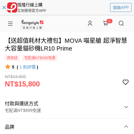
恆隆行線上購
開啟APP
立刻使用官方APP
0
【送超值耗材大禮包】MOVA 喵星艙 超淨智慧
大容量貓砂機LR10 Prime
買就送
宅配滿NT$999免運
5
(
1
則評價
)
NT$19,800
NT$15,800
付款與運送方式
宅配滿NT$999免運
付款方式
品牌
信用卡一次付款