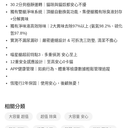
30.2分貝極靜運轉｜貓咪與貓奴都安心不擾
獨有雙艙淨味系統｜頂艙自動換氣功能，集便艙獨有除臭液封存
+分解異味
獨有淨味液高效除味｜2大異味去除97%以上 (氨氣98.2%、硫化
氫97.8%)
實測不漏尿漏砂｜嚴密邊縫設計 & 可拆洗三防墊, 清潔不擔心
喵星艙超前特點3 - 多重偵測 安心至上
12重安全感應設計｜至高安心0卡貓
APP健康管理｜如廁行為、體重等檢康數據輕鬆管理追蹤
恆隆行2年保固｜使用安心，後顧無憂！
相關分類
大容量 超值
超值 除臭
大容量 安心