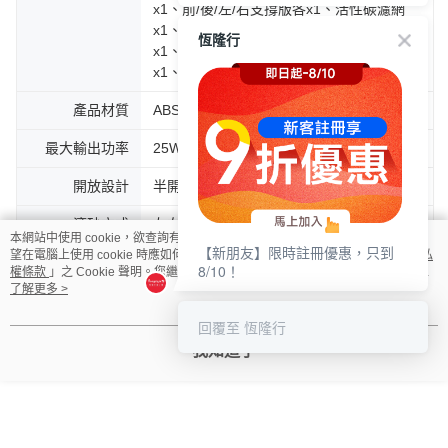
x1、前/後/左/右支撐版各x1、活性碳濾網
x1、集便袋x1 (12入)、濾砂網x1、集便倉
恆隆行
x1、電源供應線x1、集便艙蓋x1、落砂墊
x1、檔砂片x1、除臭液x1
產品材質
ABS，PP，PC
最大輸出功率
25W
開放設計
半開放式
滾砂方式
左右
本網站中使用 cookie，欲查詢有關本網站使用 cookie 方式之詳情，及若您不希
【新朋友】限時註冊優惠，只到
望在電腦上使用 cookie 時應如何變更電腦的 cookie 設定，請參閱本網站「
隱私
便盆容量
11L
8/10！
權條款
」之 Cookie 聲明。您繼續使用本網站即表示您同意本公司得按本網站使
用條款之 Cookie 聲明使用 cookie。
了解更多 >
建議貓砂量
6L
回覆至 恆隆行
適用貓砂
膨潤土貓砂、礦砂、豆腐砂或混合砂
我知道了
免鏟屎天數
15天
APP
有