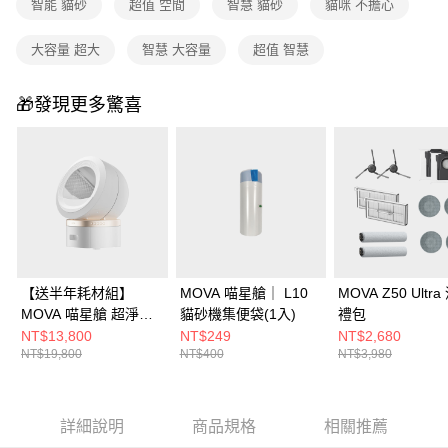
智能 貓砂
超值 空間
智慧 貓砂
貓咪 不擔心
大容量 超大
智慧 大容量
超值 智慧
🎁發現更多驚喜
【送半年耗材組】
MOVA 喵星艙｜ L10
MOVA Z50 Ultr
MOVA 喵星艙 超淨智
貓砂機集便袋(1入)
禮包
慧大容量貓砂機LR10
NT$13,800
NT$249
NT$2,680
NT$19,800
NT$400
NT$3,980
Prime
詳細說明
商品規格
相關推薦