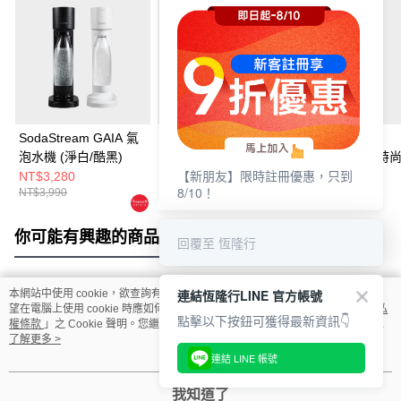
SodaStream GAIA 氣
【限量福利品】
【鋼瓶2入組】
泡水機 (淨白/酷黑)
SodaStream GAIA 氣
SodaStream 
【新朋友】限時註冊優惠，只到
泡水機 (淨白/酷黑)
動扣瓶氣泡水機Spir
NT$3,280
NT$1,999
NT$2,980
8/10！
NT$3,990
NT$3,990
NT$6,500
白(含原箱共2支)
你可能有興趣的商品
全站排行
回覆至 恆隆行
連結恆隆行LINE 官方帳號
本網站中使用 cookie，欲查詢有關本網站使用 cookie 方式之詳情，及若您不希
熱門標籤
望在電腦上使用 cookie 時應如何變更電腦的 cookie 設定，請參閱本網站「
隱私
點擊以下按鈕可獲得最新資訊👇
權條款
」之 Cookie 聲明。您繼續使用本網站即表示您同意本公司得按本網站使
用條款之 Cookie 聲明使用 cookie。
了解更多 >
連結 LINE 帳號
我知道了