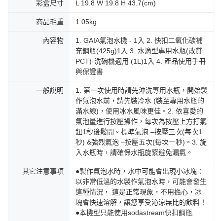
彩盒尺寸
L 19.8 W 19.8 H 43.7(cm)
商品毛重
1.05kg
內容物
1. GAIA氣泡水機 - 1入 2. 快扣二氧化碳補
充鋼瓶(425g)1入 3. 水滴型專用水瓶(改質
PCT)-洗碗機適用 (1L)1入 4. 產品使用手冊
與保證書
一般說明
1. 第一次使用時請先沖洗專用水瓶，開始製
作氣泡水前，請先裝冷水 (裝至專用水瓶的
滿水線)，使用冰水風味更佳。2. 依喜愛的
氣泡量進行按壓操作，每次為按壓上方打氣
鈕1秒後鬆開。標準氣泡 –按壓三次(每次1
秒) &強烈氣泡 –按壓五次(每次一秒)。3. 旋
入水瓶時，請確保水瓶旋緊避免漏氣。
其它注意事項
●製作氣泡水時，水中可能會出現小冰塊：
以非常低溫的水製作氣泡水時，可能會發生
這種情況， 這是正常現象，不用擔心，冰
塊會快速溶解，讓您享受沁涼無比的飲料！
●本機型只能使用sodastream快扣鋼瓶