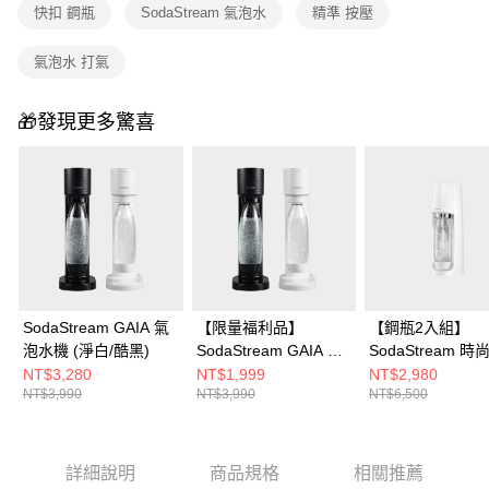
快扣 鋼瓶
SodaStream 氣泡水
精準 按壓
氣泡水 打氣
🎁發現更多驚喜
SodaStream GAIA 氣
【限量福利品】
【鋼瓶2入組】
泡水機 (淨白/酷黑)
SodaStream GAIA 氣
SodaStream 
泡水機 (淨白/酷黑)
動扣瓶氣泡水機Spir
NT$3,280
NT$1,999
NT$2,980
NT$3,990
NT$3,990
NT$6,500
白(含原箱共2支)
詳細說明
商品規格
相關推薦