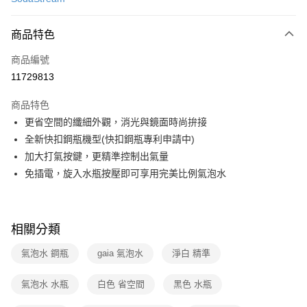
信用卡分期付款
3 期 0 利率 每期
NT$1,460
21家銀行
商品特色
6 期 0 利率 每期
NT$730
21家銀行
合作金庫商業銀行
第一商業銀行
商品編號
華南商業銀行
彰化商業銀行
合作金庫商業銀行
第一商業銀行
11729813
即享券
上海商業儲蓄銀行
台北富邦商業銀行
華南商業銀行
彰化商業銀行
國泰世華商業銀行
兆豐國際商業銀行
LINE Pay
上海商業儲蓄銀行
台北富邦商業銀行
商品特色
臺灣中小企業銀行
台中商業銀行
國泰世華商業銀行
兆豐國際商業銀行
更省空間的纖細外觀，消光與鏡面時尚拚接
匯豐（台灣）商業銀行
華泰商業銀行
Apple Pay
臺灣中小企業銀行
台中商業銀行
全新快扣鋼瓶機型(快扣鋼瓶專利申請中)
聯邦商業銀行
遠東國際商業銀行
匯豐（台灣）商業銀行
華泰商業銀行
街口支付
元大商業銀行
永豐商業銀行
加大打氣按鍵，更精準控制出氣量
聯邦商業銀行
遠東國際商業銀行
玉山商業銀行
星展（台灣）商業銀行
免插電，旋入水瓶按壓即可享用完美比例氣泡水
元大商業銀行
永豐商業銀行
Google Pay
台新國際商業銀行
中國信託商業銀行
玉山商業銀行
星展（台灣）商業銀行
台灣樂天信用卡公司
台新國際商業銀行
中國信託商業銀行
ATM付款
台灣樂天信用卡公司
相關分類
運送方式
氣泡水 鋼瓶
gaia 氣泡水
淨白 精準
宅配
每筆NT$100，滿NT$999(含以上)免運費
氣泡水 水瓶
白色 省空間
黑色 水瓶