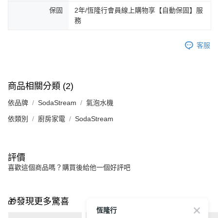
保固
2年/恆隆行會員線上購物享【自動保固】服
務
客服
商品相關分類 (2)
依品牌
SodaStream
氣泡水機
依類別
廚房家電
SodaStream
評價
喜歡這個商品嗎？購買後給他一個好評吧
🎁發現更多驚喜
恆隆行