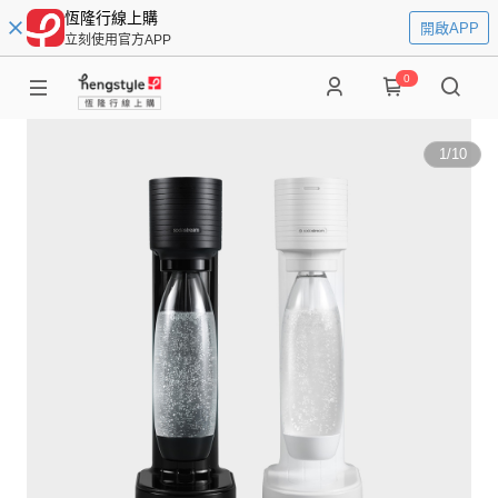
恆隆行線上購
開啟APP
立刻使用官方APP
0
1
/
10