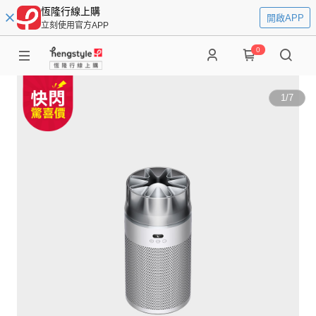
恆隆行線上購
開啟APP
立刻使用官方APP
0
1
/
7