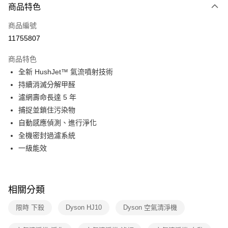
3 期 0 利率 每期
NT$3,633
21家銀行
商品特色
6 期 0 利率 每期
NT$1,816
21家銀行
合作金庫商業銀行
第一商業銀行
商品編號
華南商業銀行
彰化商業銀行
合作金庫商業銀行
第一商業銀行
11755807
即享券
上海商業儲蓄銀行
台北富邦商業銀行
華南商業銀行
彰化商業銀行
國泰世華商業銀行
兆豐國際商業銀行
LINE Pay
上海商業儲蓄銀行
台北富邦商業銀行
商品特色
臺灣中小企業銀行
台中商業銀行
國泰世華商業銀行
兆豐國際商業銀行
全新 HushJet™ 氣流噴射技術
匯豐（台灣）商業銀行
華泰商業銀行
Apple Pay
臺灣中小企業銀行
台中商業銀行
持續消滅分解甲醛
聯邦商業銀行
遠東國際商業銀行
匯豐（台灣）商業銀行
華泰商業銀行
街口支付
元大商業銀行
永豐商業銀行
濾網壽命長達 5 年
聯邦商業銀行
遠東國際商業銀行
玉山商業銀行
星展（台灣）商業銀行
捕捉並鎖住污染物
元大商業銀行
永豐商業銀行
Google Pay
台新國際商業銀行
中國信託商業銀行
玉山商業銀行
星展（台灣）商業銀行
自動感應偵測、進行淨化
台灣樂天信用卡公司
台新國際商業銀行
中國信託商業銀行
ATM付款
全機密封過濾系統
台灣樂天信用卡公司
一級能效
運送方式
宅配
每筆NT$100，滿NT$999(含以上)免運費
相關分類
限時 下殺
Dyson HJ10
Dyson 空氣清淨機