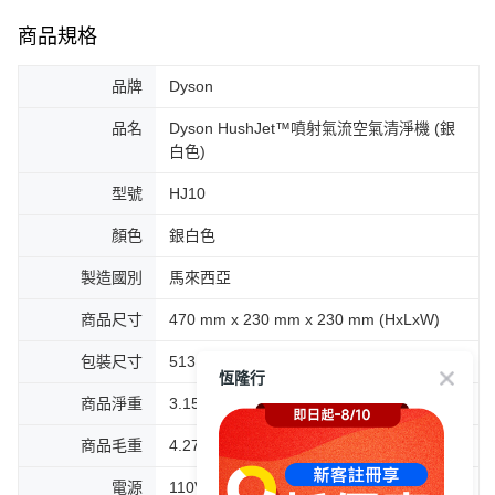
商品規格
品牌
Dyson
品名
Dyson HushJet™噴射氣流空氣清淨機 (銀
白色)
型號
HJ10
顏色
銀白色
製造國別
馬來西亞
商品尺寸
470 mm x 230 mm x 230 mm (HxLxW)
包裝尺寸
513 mm x 274 mm x 274 mm (HxLxW)
恆隆行
商品淨重
3.15 kg
商品毛重
4.27 kg
電源
110V