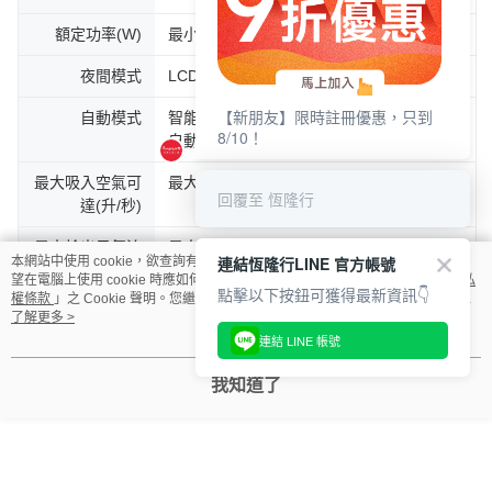
額定功率(W)
最小風速 20W / 最大風速 50W
夜間模式
LCD螢幕變暗、預設在2段風速。
【新朋友】限時註冊優惠，只到
自動模式
智能感測器偵測空氣中污染物的變化，然後
8/10！
自動調整風速以維護空氣潔淨安全。
最大吸入空氣可
最大風速（Speed 10）68.3 L/s
回覆至 恆隆行
達(升/秒)
最大輸出風氣流
最大風速（Speed 10）380 L/s
連結恆隆行LINE 官方帳號
本網站中使用 cookie，欲查詢有關本網站使用 cookie 方式之詳情，及若您不希
可達(升/秒)
望在電腦上使用 cookie 時應如何變更電腦的 cookie 設定，請參閱本網站「
隱私
點擊以下按鈕可獲得最新資訊👇
權條款
」之 Cookie 聲明。您繼續使用本網站即表示您同意本公司得按本網站使
顆粒物 CADR
>250 m³/h
用條款之 Cookie 聲明使用 cookie。
了解更多 >
連結 LINE 帳號
甲醛 CADR
>133 m³/h
我知道了
即時LCD顯示螢
PM2.5濃度/PM10濃度/濾網使用壽命
幕
智慧連線
Bluetooth / Wi-Fi