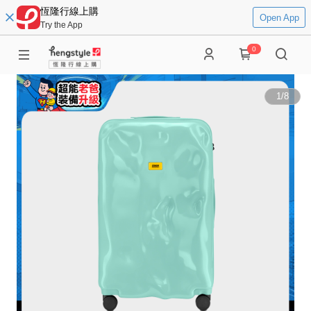
恆隆行線上購
Open App
Try the App
0
1
/
8