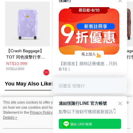
恆隆行
【Crash Baggage】
【Crash Baggage】
【Crash Bagga
TOT 同色撞擊行李箱
TOT 同色撞擊行李箱
TOT 同色撞擊行
【新朋友】限時註冊優惠，只到
紫藤花
21吋
26吋
NT$10,999
NT$10,999
NT$12,800
8/10！
NT$12,800
NT$13,800
NT$14,800
You May Also Like
Best Sellers
回覆至 恆隆行
連結恆隆行LINE 官方帳號
This site uses cookies to offer you a better browsing experience. Find out more
Popular Tags
on how we use cookies and how you can change your settings on the Cookie
點擊以下按鈕可獲得最新資訊👇
Statement in the
Privacy Policy
of this website. By browsing the website, you
agree to our use of cookies as described in our Cookie Statement.
Details >
連結 LINE 帳號