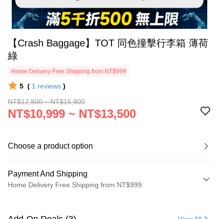
【Crash Baggage】TOT 同色撞擊行李箱 薄荷
綠
Home Delivery Free Shipping from NT$999
5
(
1
reviews
)
NT$12,800 ~ NT$15,800
NT$10,999 ~ NT$13,500
Choose a product option
Payment And Shipping
Home Delivery Free Shipping from NT$999
Payment Method
Credit Card (Full Payment)