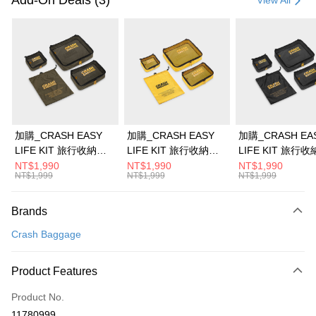
Add-On Deals (3)
View All
Credit Card Installments
0% for 3 months
NT$3,666
/month
21 Banks
0% for 6 months
NT$1,833
/month
21 Banks
Taiwan Cooperative Bank
First Commercial Bank
Hua Nan Commercial Bank
Chang Hwa Commercial Bank
Taiwan Cooperative Bank
First Commercial Bank
即享券
The Shanghai Commercial &
Taipei Fubon Commercial Bank
Hua Nan Commercial Bank
Chang Hwa Commercial Bank
Savings Bank
LINE Pay
The Shanghai Commercial &
Taipei Fubon Commercial Bank
Cathay United Bank
Mega International Commercial
Savings Bank
加購_CRASH EASY
加購_CRASH EASY
加購_CRASH EA
Bank
Apple Pay
Cathay United Bank
Mega International Commercial
LIFE KIT 旅行收納組 -
LIFE KIT 旅行收納組 -
LIFE KIT 旅行收
Taiwan Business Bank
Taichung Commercial Bank
Bank
軍綠
經典黃
經典黑
NT$1,990
NT$1,990
NT$1,990
JKOPAY
HSBC Bank (Taiwan) Limited
Hwatai Bank
NT$1,999
NT$1,999
NT$1,999
Taiwan Business Bank
Taichung Commercial Bank
Union Bank of Taiwan
Far Eastern International Bank
HSBC Bank (Taiwan) Limited
Hwatai Bank
Google Pay
Yuanta Commercial Bank
Bank SinoPac
Union Bank of Taiwan
Far Eastern International Bank
Brands
E.SUN Commercial Bank
DBS Bank
Yuanta Commercial Bank
Bank SinoPac
ATM Transfer
Taishin International Bank
CTBC Bank
Crash Baggage
E.SUN Commercial Bank
DBS Bank
Taiwan Rakuten Card, Inc.
Taishin International Bank
CTBC Bank
Shipping Method
Taiwan Rakuten Card, Inc.
Product Features
宅配
NT$100/order | Free shipping on orders of NT$999 or more
Product No.
11780999