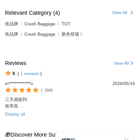
Relevant Category (4)
View All
依品牌
Crash Baggage
TOT
依品牌
Crash Baggage
新色登場！
Reviews
View All
5
(
1
reviews
)
m**************u
2026/05/16
|
31吋
三天就收到

效率高

這款薄荷綠的行李箱真令人愛不釋手，色彩清新又獨特，讓旅行充
Display all
滿活力，非常推薦！
🎁Discover More Surprises