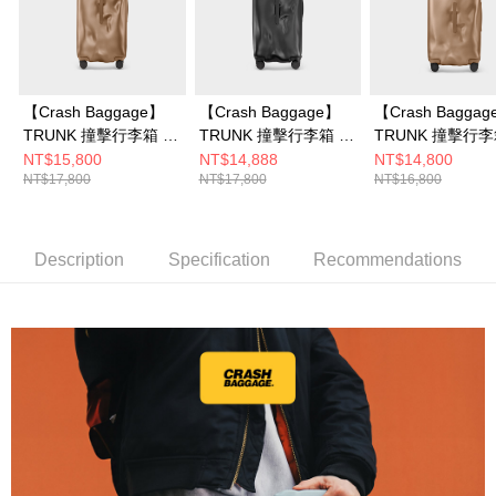
【Crash Baggage】
【Crash Baggage】
【Crash Bagga
TRUNK 撞擊行李箱 32
TRUNK 撞擊行李箱 32
TRUNK 撞擊行李
吋 暖銅
吋
吋 暖銅
NT$15,800
NT$14,888
NT$14,800
NT$17,800
NT$17,800
NT$16,800
Description
Specification
Recommendations