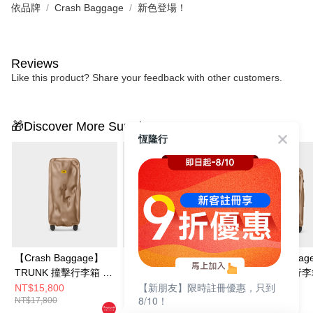
依品牌
Crash Baggage
新色登場！
Reviews
Like this product? Share your feedback with other customers.
🎁Discover More Surprises
恆隆行
【Crash Baggage】
【Crash Baggage】
【Crash Bagga
TRUNK 撞擊行李箱 32
TRUNK 撞擊行李箱 32
TRUNK 撞擊行李
【新朋友】限時註冊優惠，只到
吋 暖銅
吋
吋 暖銅
NT$15,800
NT$14,888
NT$14,800
8/10！
NT$17,800
NT$17,800
NT$16,800