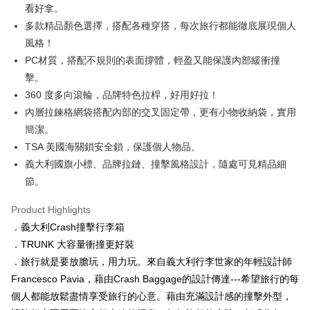
看好拿。
多款精品顏色選擇，搭配各種穿搭，每次旅行都能徹底展現個人
風格！
PC材質，搭配不規則的表面撐體，輕盈又能保護內部緩衝撞
擊。
360 度多向滾輪，品牌特色拉桿，好用好拉！
內層拉鍊格網袋搭配內部的交叉固定帶，更有小物收納袋，實用
簡潔。
TSA 美國海關鎖安全鎖，保護個人物品。
義大利國旗小標、品牌拉鏈、撞擊風格設計，隨處可見精品細
節。
Product Highlights
．義大利Crash撞擊行李箱
．TRUNK 大容量衝撞更好裝
．旅行就是要放膽玩，用力玩。來自義大利行李世家的年輕設計師
Francesco Pavia，藉由Crash Baggage的設計傳達---希望旅行的每
個人都能放鬆盡情享受旅行的心意。藉由充滿設計感的撞擊外型，