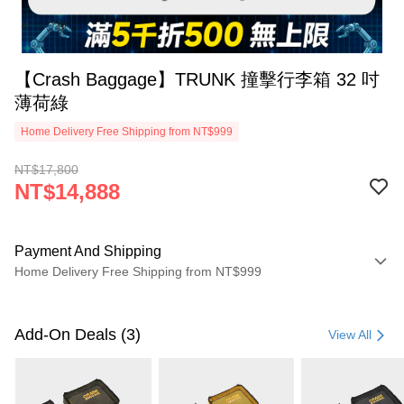
【Crash Baggage】TRUNK 撞擊行李箱 32 吋
薄荷綠
Home Delivery Free Shipping from NT$999
NT$17,800
NT$14,888
Payment And Shipping
Home Delivery Free Shipping from NT$999
Payment Method
Credit Card (Full Payment)
Add-On Deals (3)
View All
Credit Card Installments
0% for 3 months
NT$4,962
/month
21 Banks