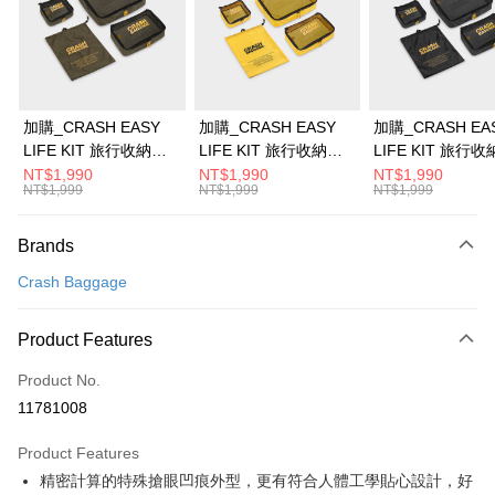
0% for 6 months
NT$2,481
/month
21 Banks
Taiwan Cooperative Bank
First Commercial Bank
Hua Nan Commercial Bank
Chang Hwa Commercial Bank
Taiwan Cooperative Bank
First Commercial Bank
即享券
The Shanghai Commercial &
Taipei Fubon Commercial Bank
Hua Nan Commercial Bank
Chang Hwa Commercial Bank
Savings Bank
LINE Pay
The Shanghai Commercial &
Taipei Fubon Commercial Bank
Cathay United Bank
Mega International Commercial
Savings Bank
加購_CRASH EASY
加購_CRASH EASY
加購_CRASH EA
Bank
Apple Pay
Cathay United Bank
Mega International Commercial
LIFE KIT 旅行收納組 -
LIFE KIT 旅行收納組 -
LIFE KIT 旅行收
Taiwan Business Bank
Taichung Commercial Bank
Bank
軍綠
經典黃
經典黑
NT$1,990
NT$1,990
NT$1,990
JKOPAY
HSBC Bank (Taiwan) Limited
Hwatai Bank
NT$1,999
NT$1,999
NT$1,999
Taiwan Business Bank
Taichung Commercial Bank
Union Bank of Taiwan
Far Eastern International Bank
HSBC Bank (Taiwan) Limited
Hwatai Bank
Google Pay
Yuanta Commercial Bank
Bank SinoPac
Union Bank of Taiwan
Far Eastern International Bank
Brands
E.SUN Commercial Bank
DBS Bank
Yuanta Commercial Bank
Bank SinoPac
ATM Transfer
Taishin International Bank
CTBC Bank
Crash Baggage
E.SUN Commercial Bank
DBS Bank
Taiwan Rakuten Card, Inc.
Taishin International Bank
CTBC Bank
Shipping Method
Taiwan Rakuten Card, Inc.
Product Features
宅配
NT$100/order | Free shipping on orders of NT$999 or more
Product No.
11781008
Product Features
精密計算的特殊搶眼凹痕外型，更有符合人體工學貼心設計，好