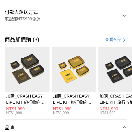
付款與運送方式
宅配滿NT$999免運
付款方式
信用卡一次付款
商品加價購 (3)
查看全部
信用卡分期付款
3 期 0 利率 每期
NT$4,600
21家銀行
6 期 0 利率 每期
NT$2,300
21家銀行
合作金庫商業銀行
第一商業銀行
華南商業銀行
彰化商業銀行
合作金庫商業銀行
第一商業銀行
即享券
上海商業儲蓄銀行
台北富邦商業銀行
華南商業銀行
彰化商業銀行
國泰世華商業銀行
兆豐國際商業銀行
LINE Pay
上海商業儲蓄銀行
台北富邦商業銀行
臺灣中小企業銀行
台中商業銀行
國泰世華商業銀行
兆豐國際商業銀行
加購_CRASH EASY
加購_CRASH EASY
加購_CRASH EA
匯豐（台灣）商業銀行
華泰商業銀行
Apple Pay
臺灣中小企業銀行
台中商業銀行
LIFE KIT 旅行收納組 -
LIFE KIT 旅行收納組 -
LIFE KIT 旅行收
聯邦商業銀行
遠東國際商業銀行
匯豐（台灣）商業銀行
華泰商業銀行
軍綠
經典黃
經典黑
NT$1,990
NT$1,990
NT$1,990
街口支付
元大商業銀行
永豐商業銀行
NT$1,999
NT$1,999
NT$1,999
聯邦商業銀行
遠東國際商業銀行
玉山商業銀行
星展（台灣）商業銀行
元大商業銀行
永豐商業銀行
Google Pay
台新國際商業銀行
中國信託商業銀行
玉山商業銀行
星展（台灣）商業銀行
品牌
台灣樂天信用卡公司