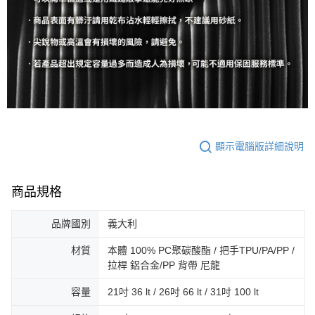
顯示電腦版詳細說明
商品規格
品牌國別
義大利
材質
本體 100% PC聚碳酸酯 / 把手TPU/PA/PP /
拉桿 鋁合金/PP 背帶 尼龍
容量
21吋 36 lt / 26吋 66 lt / 31吋 100 lt