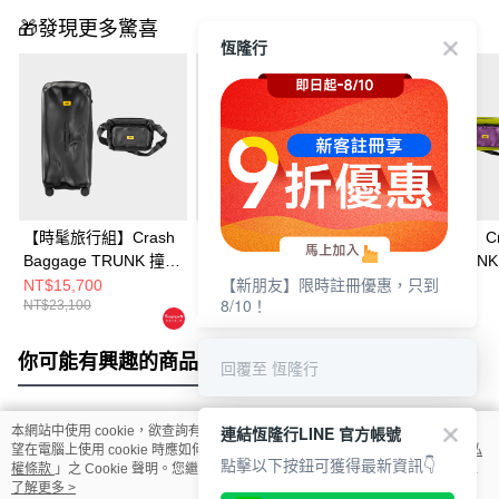
🎁發現更多驚喜
恆隆行
【時髦旅行組】Crash
【Crash Baggage】
【夏季出遊組】Cr
Baggage TRUNK 撞擊
CROSSBODY 輕撞擊
Baggage TRUN
【新朋友】限時註冊優惠，只到
行李箱 32 吋
斜背包
行李箱 32 吋 紫
NT$15,700
NT$3,280
NT$15,700
8/10！
NT$23,100
NT$5,300
NT$23,100
+CROSSBODY 輕撞擊
+CROSSBODY
斜背包
斜背包
你可能有興趣的商品
全站排行
回覆至 恆隆行
連結恆隆行LINE 官方帳號
本網站中使用 cookie，欲查詢有關本網站使用 cookie 方式之詳情，及若您不希
熱門標籤
望在電腦上使用 cookie 時應如何變更電腦的 cookie 設定，請參閱本網站「
隱私
點擊以下按鈕可獲得最新資訊👇
權條款
」之 Cookie 聲明。您繼續使用本網站即表示您同意本公司得按本網站使
用條款之 Cookie 聲明使用 cookie。
了解更多 >