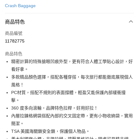
台新國際商業銀行
中國信託商業銀行
ATM付款
Crash Baggage
台灣樂天信用卡公司
運送方式
商品特色
宅配
商品編號
每筆NT$100，滿NT$999(含以上)免運費
11782775
商品特色
精密計算的特殊搶眼凹痕外型，更有符合人體工學貼心設計，好
看好拿。
多款精品顏色選擇，搭配各種穿搭，每次旅行都能徹底展現個人
風格！
PC材質，搭配不規則的表面撐體，輕盈又能保護內部緩衝撞
擊。
360 度多向滾輪，品牌特色拉桿，好用好拉！
內層拉鍊格網袋搭配內部的交叉固定帶，更有小物收納袋，實用
簡潔。
TSA 美國海關鎖安全鎖，保護個人物品。
義大利國旗小標、品牌拉鏈、撞擊風格設計，隨處可見精品細