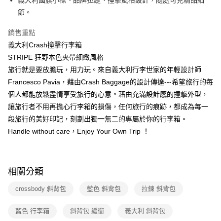
節。
銷售重點
義大利Crash撞擊行李箱
STRIPE 狂野本色夾帶細緻風格
旅行就是要放膽玩，用力玩。來自義大利行李世家的年輕設計師
Francesco Pavia，藉由Crash Baggage的設計傳達---希望旅行的每
個人都能放鬆盡情享受旅行的心意。藉由充滿設計感的撞擊外型，
讓旅行者不用再擔心行李箱的損傷，任何旅行的痕跡，都成為每一
段旅行的美好印記，刻劃出獨一無二的專屬於你的行李箱。
Handle without care，Enjoy Your Own Trip ！
相關分類
crossbody 斜背包
藍色 斜背包
拉鍊 斜背包
藍色 行李箱
斜背包 緩衝
義大利 斜背包