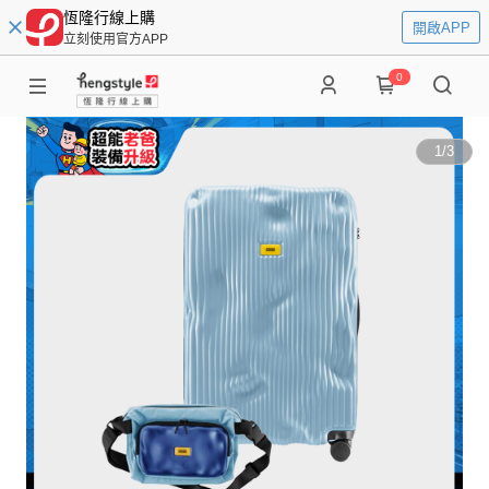
恆隆行線上購
開啟APP
立刻使用官方APP
0
1
/
3