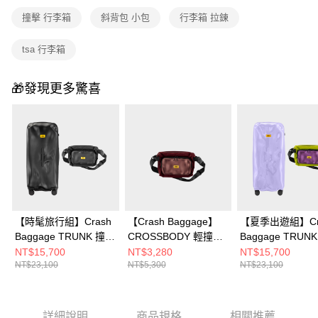
撞擊 行李箱
斜背包 小包
行李箱 拉鍊
tsa 行李箱
🎁發現更多驚喜
【時髦旅行組】Crash
【Crash Baggage】
【夏季出遊組】Cr
Baggage TRUNK 撞擊
CROSSBODY 輕撞擊
Baggage TRUN
行李箱 32 吋
斜背包
行李箱 32 吋 紫
NT$15,700
NT$3,280
NT$15,700
NT$23,100
NT$5,300
NT$23,100
+CROSSBODY 輕撞擊
+CROSSBODY
斜背包
斜背包
詳細說明
商品規格
相關推薦