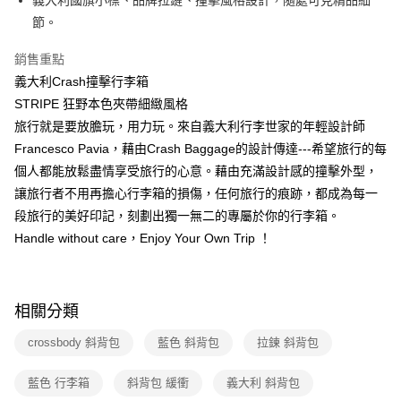
節。
銷售重點
義大利Crash撞擊行李箱
STRIPE 狂野本色夾帶細緻風格
旅行就是要放膽玩，用力玩。來自義大利行李世家的年輕設計師
Francesco Pavia，藉由Crash Baggage的設計傳達---希望旅行的每
個人都能放鬆盡情享受旅行的心意。藉由充滿設計感的撞擊外型，
讓旅行者不用再擔心行李箱的損傷，任何旅行的痕跡，都成為每一
段旅行的美好印記，刻劃出獨一無二的專屬於你的行李箱。
Handle without care，Enjoy Your Own Trip ！
相關分類
crossbody 斜背包
藍色 斜背包
拉鍊 斜背包
藍色 行李箱
斜背包 緩衝
義大利 斜背包