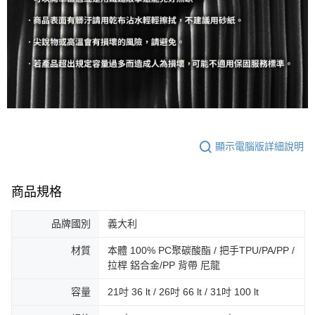
顯示電腦版詳細說明
商品規格
品牌國別
義大利
材質
本體 100% PC聚碳酸酯 / 把手TPU/PA/PP /
拉桿 鋁合金/PP 背帶 尼龍
容量
21吋 36 lt / 26吋 66 lt / 31吋 100 lt