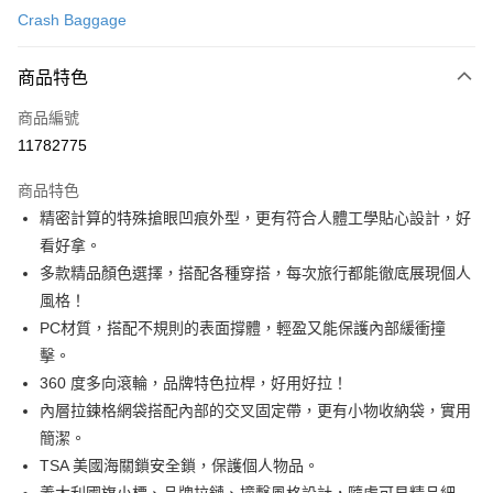
台新國際商業銀行
中國信託商業銀行
ATM付款
Crash Baggage
台灣樂天信用卡公司
運送方式
商品特色
宅配
商品編號
每筆NT$100，滿NT$999(含以上)免運費
11782775
商品特色
精密計算的特殊搶眼凹痕外型，更有符合人體工學貼心設計，好
看好拿。
多款精品顏色選擇，搭配各種穿搭，每次旅行都能徹底展現個人
風格！
PC材質，搭配不規則的表面撐體，輕盈又能保護內部緩衝撞
擊。
360 度多向滾輪，品牌特色拉桿，好用好拉！
內層拉鍊格網袋搭配內部的交叉固定帶，更有小物收納袋，實用
簡潔。
TSA 美國海關鎖安全鎖，保護個人物品。
義大利國旗小標、品牌拉鏈、撞擊風格設計，隨處可見精品細