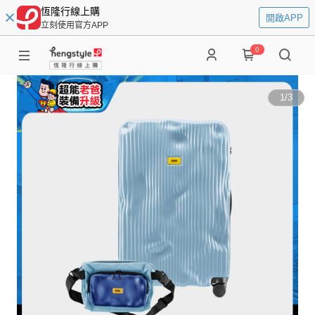
恆隆行線上購
開啟APP
立刻使用官方APP
0
1
/
3