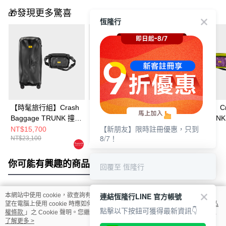
🎁發現更多驚喜
恆隆行
【時髦旅行組】Crash
【Crash Baggage】
【夏季出遊組】Cr
Baggage TRUNK 撞擊
CROSSBODY 輕撞擊
Baggage TRUN
【新朋友】限時註冊優惠，只到
行李箱 32 吋
斜背包
行李箱 32 吋 紫
NT$15,700
NT$3,280
NT$15,700
8/7！
NT$23,100
NT$5,300
NT$23,100
+CROSSBODY 輕撞擊
+CROSSBODY
斜背包
斜背包
你可能有興趣的商品
全站排行
回覆至 恆隆行
連結恆隆行LINE 官方帳號
本網站中使用 cookie，欲查詢有關本網站使用 cookie 方式之詳情，及若您不希
熱門標籤
望在電腦上使用 cookie 時應如何變更電腦的 cookie 設定，請參閱本網站「
隱私
點擊以下按鈕可獲得最新資訊👇
權條款
」之 Cookie 聲明。您繼續使用本網站即表示您同意本公司得按本網站使
用條款之 Cookie 聲明使用 cookie。
了解更多 >