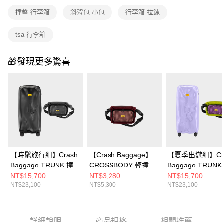
撞擊 行李箱
斜背包 小包
行李箱 拉鍊
tsa 行李箱
🎁發現更多驚喜
【時髦旅行組】Crash
【Crash Baggage】
【夏季出遊組】Cr
Baggage TRUNK 撞擊
CROSSBODY 輕撞擊
Baggage TRUN
行李箱 32 吋
斜背包
行李箱 32 吋 紫
NT$15,700
NT$3,280
NT$15,700
NT$23,100
NT$5,300
NT$23,100
+CROSSBODY 輕撞擊
+CROSSBODY
斜背包
斜背包
詳細說明
商品規格
相關推薦