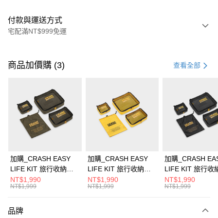
付款與運送方式
宅配滿NT$999免運
付款方式
信用卡一次付款
商品加價購 (3)
查看全部
信用卡分期付款
3 期 0 利率 每期
NT$4,600
21家銀行
6 期 0 利率 每期
NT$2,300
21家銀行
合作金庫商業銀行
第一商業銀行
華南商業銀行
彰化商業銀行
合作金庫商業銀行
第一商業銀行
即享券
上海商業儲蓄銀行
台北富邦商業銀行
華南商業銀行
彰化商業銀行
國泰世華商業銀行
兆豐國際商業銀行
LINE Pay
上海商業儲蓄銀行
台北富邦商業銀行
臺灣中小企業銀行
台中商業銀行
國泰世華商業銀行
兆豐國際商業銀行
加購_CRASH EASY
加購_CRASH EASY
加購_CRASH EA
匯豐（台灣）商業銀行
華泰商業銀行
Apple Pay
臺灣中小企業銀行
台中商業銀行
LIFE KIT 旅行收納組 -
LIFE KIT 旅行收納組 -
LIFE KIT 旅行收
聯邦商業銀行
遠東國際商業銀行
匯豐（台灣）商業銀行
華泰商業銀行
軍綠
經典黃
經典黑
NT$1,990
NT$1,990
NT$1,990
街口支付
元大商業銀行
永豐商業銀行
NT$1,999
NT$1,999
NT$1,999
聯邦商業銀行
遠東國際商業銀行
玉山商業銀行
星展（台灣）商業銀行
元大商業銀行
永豐商業銀行
Google Pay
台新國際商業銀行
中國信託商業銀行
玉山商業銀行
星展（台灣）商業銀行
品牌
台灣樂天信用卡公司