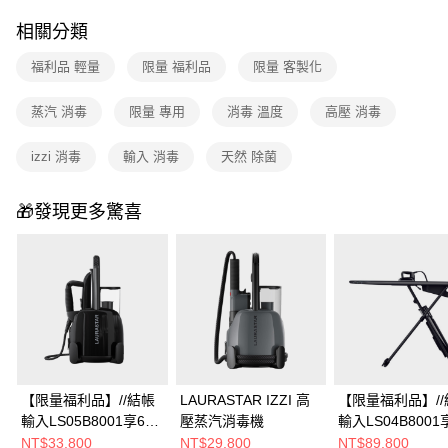
相關分類
福利品 輕量
限量 福利品
限量 客製化
蒸汽 消毒
限量 專用
消毒 溫度
高壓 消毒
izzi 消毒
輸入 消毒
天然 除菌
🎁發現更多驚喜
【限量福利品】//結帳
LAURASTAR IZZI 高
【限量福利品】//
輸入LS05B8001享66
壓蒸汽消毒機
輸入LS04B8001
折//LAURASTAR LIFT
折//LAURASTAR
NT$33,800
NT$29,800
NT$89,800