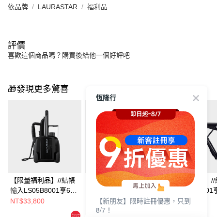
依品牌
LAURASTAR
福利品
評價
喜歡這個商品嗎？購買後給他一個好評吧
🎁發現更多驚喜
恆隆行
【限量福利品】//結帳
LAURASTAR IZZI 高
【限量福利品】//
輸入LS05B8001享66
壓蒸汽消毒機
輸入LS04B8001
【新朋友】限時註冊優惠，只到
折//LAURASTAR LIFT
折//LAURASTAR
NT$33,800
NT$29,800
NT$89,800
8/7！
NT$41,790
PLUS 高壓蒸汽熨斗
SMART U瑞士