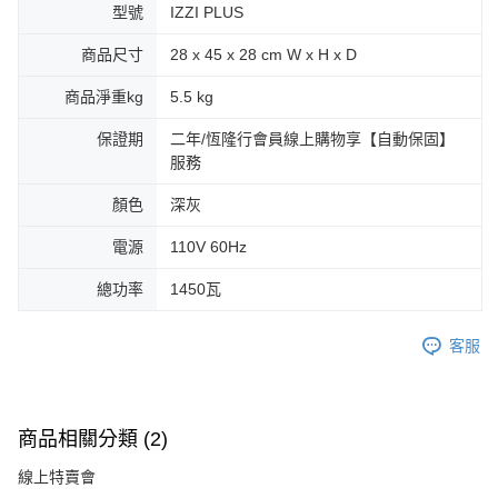
型號
IZZI PLUS
商品尺寸
28 x 45 x 28 cm W x H x D
商品淨重kg
5.5 kg
保證期
二年/恆隆行會員線上購物享【自動保固】
服務
顏色
深灰
電源
110V 60Hz
總功率
1450瓦
客服
商品相關分類 (2)
線上特賣會