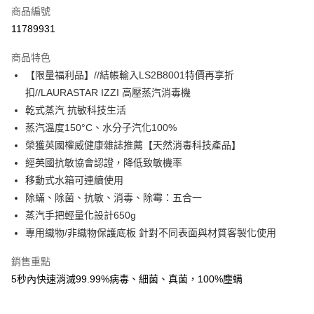
6 期 0 利率 每期
NT$5,633
21家銀行
合作金庫商業銀行
第一商業銀行
商品編號
華南商業銀行
彰化商業銀行
合作金庫商業銀行
第一商業銀行
11789931
即享券
上海商業儲蓄銀行
台北富邦商業銀行
華南商業銀行
彰化商業銀行
國泰世華商業銀行
兆豐國際商業銀行
LINE Pay
上海商業儲蓄銀行
台北富邦商業銀行
商品特色
臺灣中小企業銀行
台中商業銀行
國泰世華商業銀行
兆豐國際商業銀行
【限量福利品】//結帳輸入LS2B8001特價再享折
匯豐（台灣）商業銀行
華泰商業銀行
Apple Pay
臺灣中小企業銀行
台中商業銀行
扣//LAURASTAR IZZI 高壓蒸汽消毒機
聯邦商業銀行
遠東國際商業銀行
匯豐（台灣）商業銀行
華泰商業銀行
街口支付
元大商業銀行
永豐商業銀行
乾式蒸汽 抗敏科技生活
聯邦商業銀行
遠東國際商業銀行
玉山商業銀行
星展（台灣）商業銀行
蒸汽溫度150°C、水分子汽化100%
元大商業銀行
永豐商業銀行
Google Pay
台新國際商業銀行
中國信託商業銀行
玉山商業銀行
星展（台灣）商業銀行
榮獲英國權威健康雜誌推薦【天然消毒科技產品】
台灣樂天信用卡公司
台新國際商業銀行
中國信託商業銀行
ATM付款
經英國抗敏協會認證，降低致敏機率
台灣樂天信用卡公司
移動式水箱可連續使用
運送方式
除蟎、除菌、抗敏、消毒、除霉：五合一
蒸汽手把輕量化設計650g
宅配
專用織物/非織物保護底板 針對不同表面與材質客製化使用
每筆NT$100，滿NT$999(含以上)免運費
銷售重點
5秒內快速消滅99.99%病毒、細菌、真菌，100%塵螨