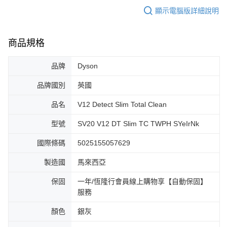
顯示電腦版詳細說明
商品規格
品牌
Dyson
品牌國別
英國
品名
V12 Detect Slim Total Clean
型號
SV20 V12 DT Slim TC TWPH SYeIrNk
國際條碼
5025155057629
製造國
馬來西亞
保固
一年/恆隆行會員線上購物享【自動保固】
服務
顏色
銀灰