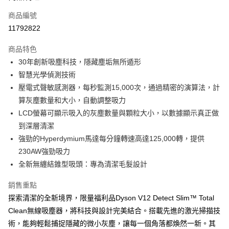
6 期 0 利率 每期
NT$2,166
21家銀行
合作金庫商業銀行
第一商業銀行
商品編號
華南商業銀行
彰化商業銀行
合作金庫商業銀行
第一商業銀行
11792822
即享券
上海商業儲蓄銀行
台北富邦商業銀行
華南商業銀行
彰化商業銀行
國泰世華商業銀行
兆豐國際商業銀行
LINE Pay
上海商業儲蓄銀行
台北富邦商業銀行
商品特色
臺灣中小企業銀行
台中商業銀行
國泰世華商業銀行
兆豐國際商業銀行
30年創新吸塵科技，隱藏塵垢無所遁形
匯豐（台灣）商業銀行
華泰商業銀行
Apple Pay
臺灣中小企業銀行
台中商業銀行
智慧光學偵測技術
聯邦商業銀行
遠東國際商業銀行
匯豐（台灣）商業銀行
華泰商業銀行
街口支付
元大商業銀行
永豐商業銀行
壓電式聲敏感測器，每秒監測15,000次，通過精密的演算法，計
聯邦商業銀行
遠東國際商業銀行
玉山商業銀行
星展（台灣）商業銀行
算灰塵數量和大小，自動調整吸力
元大商業銀行
永豐商業銀行
Google Pay
台新國際商業銀行
中國信託商業銀行
玉山商業銀行
星展（台灣）商業銀行
LCD螢幕可顯示吸入的灰塵數量與顆粒大小，以數據顯示真正做
台灣樂天信用卡公司
台新國際商業銀行
中國信託商業銀行
ATM付款
到深層清潔
台灣樂天信用卡公司
強勁的Hyperdymium馬達每分鐘轉速高達125,000轉，提供
運送方式
230AW強勁吸力
全新無纏結錐型吸頭：專為清潔毛髮設計
宅配
每筆NT$100，滿NT$999(含以上)免運費
銷售重點
付款後門市自取
探索清潔的全新境界，限量福利品Dyson V12 Detect Slim™ Total
Clean無線吸塵器，將科技與設計完美結合。搭載先進的激光掃描技
免運費
術，能夠輕鬆捕捉隱藏的微小灰塵，讓每一個角落都煥然一新。其