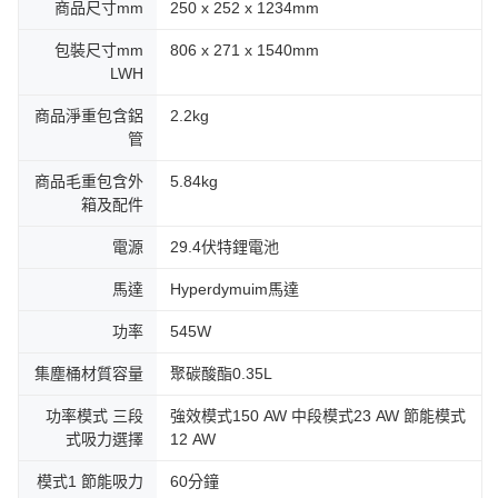
商品尺寸mm
250 x 252 x 1234mm
包裝尺寸mm
806 x 271 x 1540mm
LWH
商品淨重包含鋁
2.2kg
管
商品毛重包含外
5.84kg
箱及配件
電源
29.4伏特鋰電池
馬達
Hyperdymuim馬達
功率
545W
集塵桶材質容量
聚碳酸酯0.35L
功率模式 三段
強效模式150 AW 中段模式23 AW 節能模式
式吸力選擇
12 AW
模式1 節能吸力
60分鐘