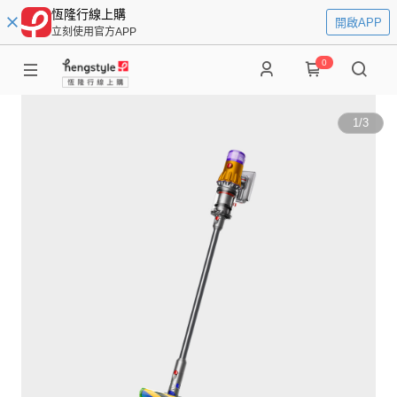
恆隆行線上購
開啟APP
立刻使用官方APP
0
1
/
3