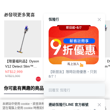
🎁發現更多驚喜
恆隆行
【限量福利品】Dyson
【限量福利品】Dyson
【限量福利品】Dy
V12 Detect Slim™
V12 Detect Slim™
V12 Detect Slim
【新朋友】限時註冊優惠，只到
Fluffy 無線吸塵器
Fluffy 無線吸塵器
Fluffy 無線吸塵器
NT$12,999
NT$14,999
NT$12,999
8/7！
NT$21,900
NT$21,900
NT$21,900
你可能有興趣的商品
全站排行
回覆至 恆隆行
連結恆隆行LINE 官方帳號
本網站中使用 cookie，欲查詢有關本網站使用 cookie 方式之詳情，及若您不希
熱門標籤
望在電腦上使用 cookie 時應如何變更電腦的 cookie 設定，請參閱本網站「
隱私