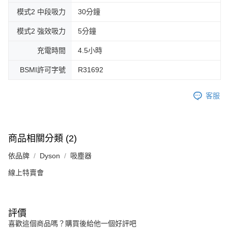
模式2 中段吸力
30分鐘
模式2 強效吸力
5分鐘
充電時間
4.5小時
BSMI許可字號
R31692
客服
商品相關分類 (2)
依品牌
Dyson
吸塵器
線上特賣會
評價
喜歡這個商品嗎？購買後給他一個好評吧