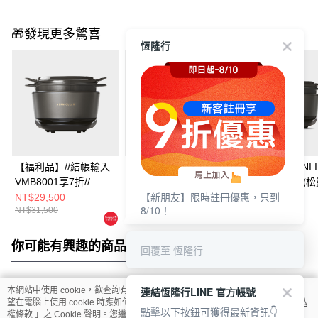
🎁發現更多驚喜
恆隆行
【福利品】//結帳輸入
【福利品】//結帳輸入
Vermicular MINI 
VMB8001享7折//
VMB8001享7折//
瑯電子鑄鐵鍋 (松
【新朋友】限時註冊優惠，只到
Vermicular IH琺瑯電子
Vermicular MINI IH 琺
NT$29,500
NT$21,500
NT$21,500
8/10！
NT$31,500
NT$23,500
鑄鐵鍋 (松露黑)
瑯電子鑄鐵鍋(海鹽白)
你可能有興趣的商品
全站排行
回覆至 恆隆行
連結恆隆行LINE 官方帳號
本網站中使用 cookie，欲查詢有關本網站使用 cookie 方式之詳情，及若您不希
熱門標籤
望在電腦上使用 cookie 時應如何變更電腦的 cookie 設定，請參閱本網站「
隱私
點擊以下按鈕可獲得最新資訊👇
權條款
」之 Cookie 聲明。您繼續使用本網站即表示您同意本公司得按本網站使