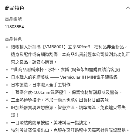
3 期 0 利率 每期
NT$7,166
21家銀行
商品特色
6 期 0 利率 每期
NT$3,583
21家銀行
合作金庫商業銀行
第一商業銀行
商品編號
華南商業銀行
彰化商業銀行
合作金庫商業銀行
第一商業銀行
11803854
即享券
上海商業儲蓄銀行
台北富邦商業銀行
華南商業銀行
彰化商業銀行
國泰世華商業銀行
兆豐國際商業銀行
LINE Pay
上海商業儲蓄銀行
台北富邦商業銀行
商品特色
臺灣中小企業銀行
台中商業銀行
國泰世華商業銀行
兆豐國際商業銀行
結帳輸入折扣碼【VMB8001】立享30%off：福利品非全新品，
匯豐（台灣）商業銀行
華泰商業銀行
Apple Pay
臺灣中小企業銀行
台中商業銀行
機身及配件或有細微刮傷，本商品出貨前經本公司檢測為功能正
聯邦商業銀行
遠東國際商業銀行
匯豐（台灣）商業銀行
華泰商業銀行
街口支付
元大商業銀行
永豐商業銀行
常之良品，請安心購買。
聯邦商業銀行
遠東國際商業銀行
玉山商業銀行
星展（台灣）商業銀行
**此商品附贈米杯、水杯、食譜 (鍋蓋架如需購買請洽客服)
元大商業銀行
永豐商業銀行
Google Pay
台新國際商業銀行
中國信託商業銀行
玉山商業銀行
星展（台灣）商業銀行
日本職人的究極美味 —— Vermicular IH MINI電子鑄鐵鍋
台灣樂天信用卡公司
台新國際商業銀行
中國信託商業銀行
ATM付款
日本製造，日本職人全手工製作
台灣樂天信用卡公司
上蓋密合度<0.01mm氣密極佳，保留食材鮮甜原味及營養。
運送方式
三重熱傳導技術，不加一滴水也能引出食材甘甜美味
IH加熱器實現理想熱源，智慧控溫、精準調溫，免顧爐火零失
宅配
誤！
每筆NT$100，滿NT$999(含以上)免運費
一目瞭然的簡單按鍵，美味料理一指搞定，
特別設計蒸氣噴出口，克服在烹飪過程中因高密封性噗鍋弱點。