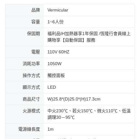
品牌
Vermicular
容量
1~6人份
保固期
福利品IH加熱器享1年保固 /恆隆行會員線上
購物享【自動保固】服務
電壓
110V 60HZ
消耗功率
1050W
操作方式
觸控面板
顯示方式
LED
商品尺寸
W)25.8*(D)25.0*(H)17.3cm
火源模式
中火230℃、若火150℃、微火110℃、低溫
調理30－95℃
電源線長度
1m