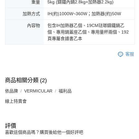
重量
5kg (鑄鐵內鍋2.8kg+加熱器2.2kg)
加熱方式
IH(約)1000W~360W；加熱器(約)50W
內容物
包含IH加熱器乙個、19CM琺瑯鑄鐵鍋乙
個、專用鍋蓋座乙個、專用量杯兩個、192
頁專屬食譜書乙本
客服
商品相關分類 (2)
依品牌
VERMICULAR
福利品
線上特賣會
評價
喜歡這個商品嗎？購買後給他一個好評吧