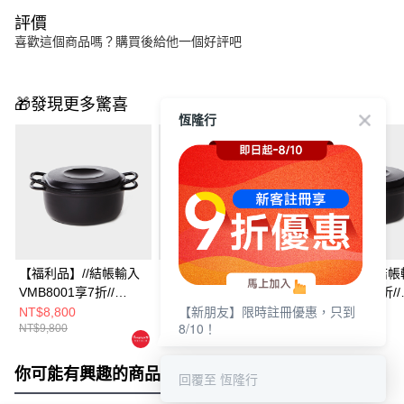
評價
喜歡這個商品嗎？購買後給他一個好評吧
🎁發現更多驚喜
恆隆行
【福利品】//結帳輸入
【福利品】//結帳輸入
【福利品】//結帳
VMB8001享7折//
VMB8001享7折//
VMB8001享7折//
【新朋友】限時註冊優惠，只到
Vermicular琺瑯鑄鐵鍋
Vermicular琺瑯鑄鐵鍋
Vermicular琺瑯
NT$8,800
NT$8,800
NT$12,800
8/10！
NT$9,800
NT$9,800
NT$13,800
19CM(深灰)
19CM(米白)
23CM(深灰)
你可能有興趣的商品
全站排行
回覆至 恆隆行