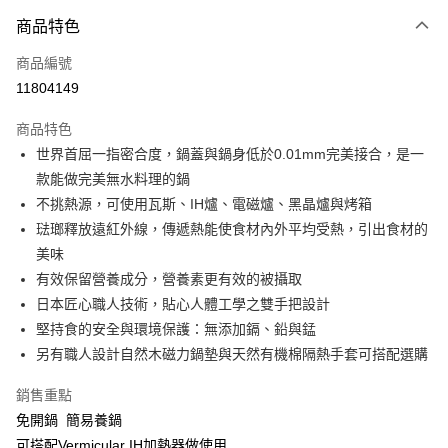
3 期 0 利率 每期
NT$2,933
21家銀行
商品特色
6 期 0 利率 每期
NT$1,466
21家銀行
合作金庫商業銀行
第一商業銀行
商品編號
華南商業銀行
彰化商業銀行
合作金庫商業銀行
第一商業銀行
11804149
即享券
上海商業儲蓄銀行
台北富邦商業銀行
華南商業銀行
彰化商業銀行
國泰世華商業銀行
兆豐國際商業銀行
LINE Pay
上海商業儲蓄銀行
台北富邦商業銀行
商品特色
臺灣中小企業銀行
台中商業銀行
國泰世華商業銀行
兆豐國際商業銀行
世界首屈一指密合度，鍋蓋與鍋身低於0.01mm完美接合，是一
匯豐（台灣）商業銀行
華泰商業銀行
Apple Pay
臺灣中小企業銀行
台中商業銀行
款能做完美無水料理的鍋
聯邦商業銀行
遠東國際商業銀行
匯豐（台灣）商業銀行
華泰商業銀行
街口支付
元大商業銀行
永豐商業銀行
不挑熱源，可使用瓦斯、IH爐、電磁爐、黑晶爐與烤箱
聯邦商業銀行
遠東國際商業銀行
玉山商業銀行
星展（台灣）商業銀行
琺瑯釋放遠紅外線，傳遞熱能使食材內外平均受熱，引出食材的
元大商業銀行
永豐商業銀行
Google Pay
台新國際商業銀行
中國信託商業銀行
玉山商業銀行
星展（台灣）商業銀行
美味
台灣樂天信用卡公司
台新國際商業銀行
中國信託商業銀行
ATM付款
有效保留營養成分，營養素更有效的被攝取
台灣樂天信用卡公司
日本匠心職人技術，貼心人體工學之雙手把設計
運送方式
堅持食的安全與環境保護：無添加鎘、鉛與錳
另有職人設計自然木磁力鍋墊與天然有機棉隔熱手套可搭配選購
宅配
每筆NT$100，滿NT$999(含以上)免運費
銷售重點
免開鍋 簡易養鍋
可搭配Vermicular IH加熱器做使用