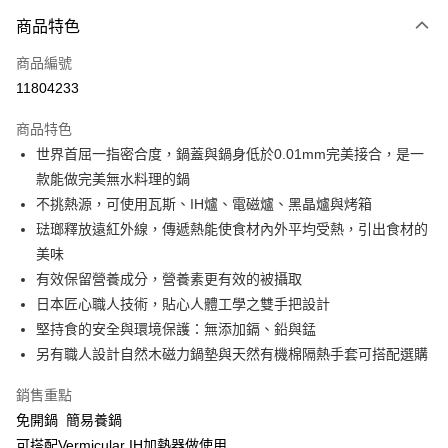
3 期 0 利率 每期
NT$4,266
21家銀行
商品特色
6 期 0 利率 每期
NT$2,133
21家銀行
合作金庫商業銀行
第一商業銀行
商品編號
華南商業銀行
彰化商業銀行
合作金庫商業銀行
第一商業銀行
11804233
即享券
上海商業儲蓄銀行
台北富邦商業銀行
華南商業銀行
彰化商業銀行
國泰世華商業銀行
兆豐國際商業銀行
LINE Pay
上海商業儲蓄銀行
台北富邦商業銀行
商品特色
臺灣中小企業銀行
台中商業銀行
國泰世華商業銀行
兆豐國際商業銀行
世界首屈一指密合度，鍋蓋與鍋身低於0.01mm完美接合，是一
匯豐（台灣）商業銀行
華泰商業銀行
Apple Pay
臺灣中小企業銀行
台中商業銀行
款能做完美無水料理的鍋
聯邦商業銀行
遠東國際商業銀行
匯豐（台灣）商業銀行
華泰商業銀行
街口支付
元大商業銀行
永豐商業銀行
不挑熱源，可使用瓦斯、IH爐、電磁爐、黑晶爐與烤箱
聯邦商業銀行
遠東國際商業銀行
玉山商業銀行
星展（台灣）商業銀行
琺瑯釋放遠紅外線，傳遞熱能使食材內外平均受熱，引出食材的
元大商業銀行
永豐商業銀行
Google Pay
台新國際商業銀行
中國信託商業銀行
玉山商業銀行
星展（台灣）商業銀行
美味
台灣樂天信用卡公司
台新國際商業銀行
中國信託商業銀行
ATM付款
有效保留營養成分，營養素更有效的被攝取
台灣樂天信用卡公司
日本匠心職人技術，貼心人體工學之雙手把設計
運送方式
堅持食的安全與環境保護：無添加鎘、鉛與錳
另有職人設計自然木磁力鍋墊與天然有機棉隔熱手套可搭配選購
宅配
每筆NT$100，滿NT$999(含以上)免運費
銷售重點
免開鍋 簡易養鍋
可搭配Vermicular IH加熱器做使用