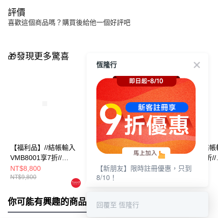
評價
喜歡這個商品嗎？購買後給他一個好評吧
🎁發現更多驚喜
恆隆行
【福利品】//結帳輸入
【福利品】//結帳輸入
【福利品】//結帳
VMB8001享7折//
VMB8001享7折//
VMB8001享7折//
【新朋友】限時註冊優惠，只到
Vermicular琺瑯鑄鐵鍋
Vermicular琺瑯鑄鐵鍋
Vermicular琺瑯
NT$8,800
NT$12,800
NT$8,800
8/10！
NT$9,800
NT$13,800
NT$9,800
19CM(米白)
23CM(深灰)
19CM(深灰)
你可能有興趣的商品
全站排行
回覆至 恆隆行