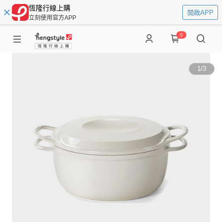
恆隆行線上購
開啟APP
立刻使用官方APP
0
1
/
3