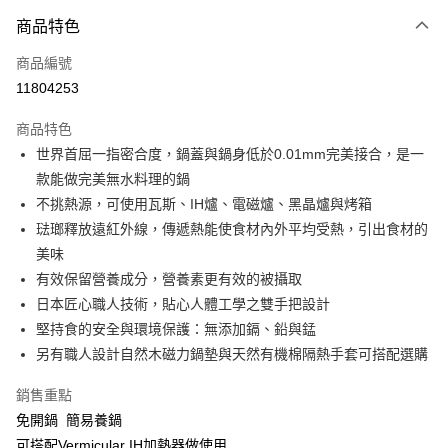
3 期 0 利率 每期
NT$4,266
21家銀行
商品特色
6 期 0 利率 每期
NT$2,133
21家銀行
合作金庫商業銀行
第一商業銀行
商品編號
華南商業銀行
彰化商業銀行
合作金庫商業銀行
第一商業銀行
11804253
即享券
上海商業儲蓄銀行
台北富邦商業銀行
華南商業銀行
彰化商業銀行
國泰世華商業銀行
兆豐國際商業銀行
LINE Pay
上海商業儲蓄銀行
台北富邦商業銀行
商品特色
臺灣中小企業銀行
台中商業銀行
國泰世華商業銀行
兆豐國際商業銀行
世界首屈一指密合度，鍋蓋與鍋身低於0.01mm完美接合，是一
匯豐（台灣）商業銀行
華泰商業銀行
Apple Pay
臺灣中小企業銀行
台中商業銀行
款能做完美無水料理的鍋
聯邦商業銀行
遠東國際商業銀行
匯豐（台灣）商業銀行
華泰商業銀行
街口支付
元大商業銀行
永豐商業銀行
不挑熱源，可使用瓦斯、IH爐、電磁爐、黑晶爐與烤箱
聯邦商業銀行
遠東國際商業銀行
玉山商業銀行
星展（台灣）商業銀行
琺瑯釋放遠紅外線，傳遞熱能使食材內外平均受熱，引出食材的
元大商業銀行
永豐商業銀行
Google Pay
台新國際商業銀行
中國信託商業銀行
玉山商業銀行
星展（台灣）商業銀行
美味
台灣樂天信用卡公司
台新國際商業銀行
中國信託商業銀行
ATM付款
有效保留營養成分，營養素更有效的被攝取
台灣樂天信用卡公司
日本匠心職人技術，貼心人體工學之雙手把設計
運送方式
堅持食的安全與環境保護：無添加鎘、鉛與錳
另有職人設計自然木磁力鍋墊與天然有機棉隔熱手套可搭配選購
宅配
每筆NT$100，滿NT$999(含以上)免運費
銷售重點
免開鍋 簡易養鍋
可搭配Vermicular IH加熱器做使用