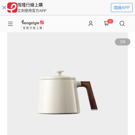
恆隆行線上購
開啟APP
立刻使用官方APP
0
1
/
6