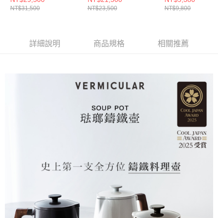
NT$31,500
NT$23,500
NT$9,800
鑄鐵鍋(海鹽白)
瑯電子鑄鐵鍋(海鹽白)
詳細說明
商品規格
相關推薦