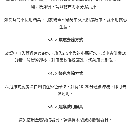
鏽，洗淨後，請以乾布將水分擦拭掉。
如長時間不使用鍋具，可於鍋蓋與鍋身中夾入廚房紙巾，就不用擔心
生鏽。
<3. > 焦痕去除方式
於鍋中加入蓋過焦痕的水，放入2-3小匙的小蘇打水，以中火沸騰10
分鐘，放置冷卻後，利用柔軟海綿清洗，切勿用力刷洗。
<4. > 染色去除方式
以泡沫式廚房漂白劑噴在染色部位，靜待10-20分鐘後沖洗，即可去
除污垢。
<5. > 建議使用器具
避免使用金屬製的器具，請選擇木製或矽膠製器具。