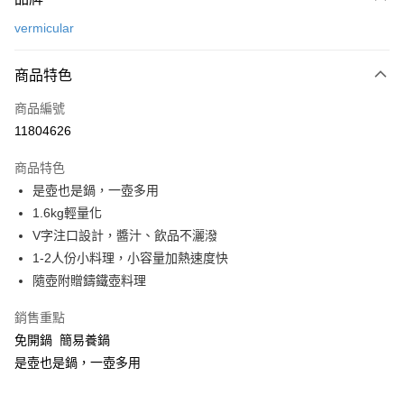
信用卡一次付款
vermicular
信用卡分期付款
3 期 0 利率 每期
NT$2,466
21家銀行
商品特色
6 期 0 利率 每期
NT$1,233
21家銀行
合作金庫商業銀行
第一商業銀行
商品編號
華南商業銀行
彰化商業銀行
合作金庫商業銀行
第一商業銀行
11804626
即享券
上海商業儲蓄銀行
台北富邦商業銀行
華南商業銀行
彰化商業銀行
國泰世華商業銀行
兆豐國際商業銀行
LINE Pay
上海商業儲蓄銀行
台北富邦商業銀行
商品特色
臺灣中小企業銀行
台中商業銀行
國泰世華商業銀行
兆豐國際商業銀行
是壺也是鍋，一壺多用
匯豐（台灣）商業銀行
華泰商業銀行
Apple Pay
臺灣中小企業銀行
台中商業銀行
1.6kg輕量化
聯邦商業銀行
遠東國際商業銀行
匯豐（台灣）商業銀行
華泰商業銀行
街口支付
元大商業銀行
永豐商業銀行
V字注口設計，醬汁、飲品不灑潑
聯邦商業銀行
遠東國際商業銀行
玉山商業銀行
星展（台灣）商業銀行
1-2人份小料理，小容量加熱速度快
元大商業銀行
永豐商業銀行
Google Pay
台新國際商業銀行
中國信託商業銀行
玉山商業銀行
星展（台灣）商業銀行
隨壺附贈鑄鐵壺料理
台灣樂天信用卡公司
台新國際商業銀行
中國信託商業銀行
ATM付款
台灣樂天信用卡公司
銷售重點
免開鍋 簡易養鍋
運送方式
是壺也是鍋，一壺多用
宅配
每筆NT$100，滿NT$999(含以上)免運費