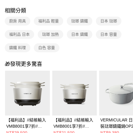
相關分類
廚房 用具
福利品 輕量
琺瑯 鑄鐵
日本 琺瑯
福利品 日本
琺瑯 加熱
日本 鑄鐵
日本 容量
鑄鐵 料理
白色 容量
🎁發現更多驚喜
【福利品】//結帳輸入
【福利品】//結帳輸入
VERMICULAR 
VMB8001享7折//
VMB8001享7折//
裝琺瑯鑄鐵鍋OP
Vermicular IH琺瑯電子
Vermicular MINI IH 琺
22cm (海鹽白)
NT$29,500
NT$21,500
NT$9,380