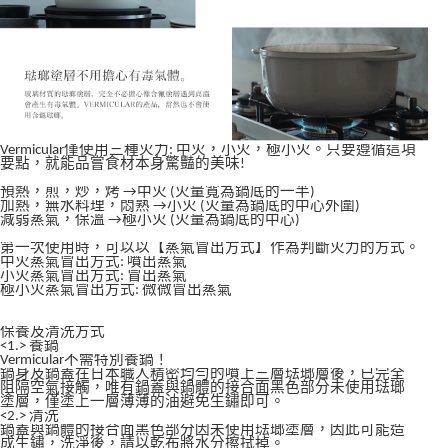
Vermicular僅使用三種火力: 中火，小火，極小火。只要遵循這項
要點，就能品嘗食材本身驚豔的美味!
預熱，煎，炒，烤 →中火 (火量寬為鍋底的一半)
加熱，無水料理，悶熟 →小火 (火量為鍋底的中心外圍)
減弱蒸氣，保溫 →極小火 (火量為鍋底的中心)
第一次使用時，可以以【蒸氣冒出方式】作為判斷火力的方式。
中火蒸氣冒出方式: 噴出蒸氣
小火蒸氣冒出方式: 冒出蒸氣
極小火蒸氣冒出方式: 微微冒出蒸氣
保養及清洗方式
<1.> 養鍋
Vermicular不需特別養鍋！
鍋身及鍋蓋在日本職人精密均勻的噴上三層琺瑯層後，已完全
阻隔空氣接觸，唯有鍋蓋與鍋體的接合面黑色部分未使用琺瑯
塗層，僅塗上一層薄薄的油避免生鏽即可。
<2.> 清洗
鍋蓋與鍋體的接合面黑色部分因未使用琺瑯塗層，因此可能造
成生鏽，洗淨後，請以乾布將水分擦拭掉。