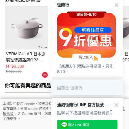
恆隆行
VERMICULAR 日本原
VERMICULAR 日本原
VERMICULAR 
裝琺瑯鑄鐵鍋OP2
裝琺瑯鑄鐵鍋OP2
裝琺瑯鑄鐵鍋OP
【新朋友】限時註冊優惠，只到
22cm (雲彩粉)
18cm (雲彩粉)
26cm (雲彩粉)
NT$8,388
NT$7,200
NT$12,800
8/10！
NT$9,800
你可能有興趣的商品
全站排行
回覆至 恆隆行
連結恆隆行LINE 官方帳號
本網站中使用 cookie，欲查詢有關本網站使用 cookie 方式之詳情，及若您不希
熱門標籤
望在電腦上使用 cookie 時應如何變更電腦的 cookie 設定，請參閱本網站「
隱私
點擊以下按鈕可獲得最新資訊👇
權條款
」之 Cookie 聲明。您繼續使用本網站即表示您同意本公司得按本網站使
用條款之 Cookie 聲明使用 cookie。
了解更多 >
連結 LINE 帳號