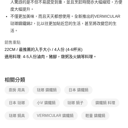
人驚訝的是不但不易感受到重，並且烹飪時間亦大幅縮短，方便
度大幅提升。
不僅更加美味，而且天天都想使用。全新推出的VERMICULAR
琺瑯鑄鐵鍋2，比以往更加貼近您的生活，甚至將改變您的生
活。
銷售重點
22CM / 最推薦的入手大小 / 4人份 (4-6杯米)
適用料理: 4-5人份滷肉，豬腳，燉粥及火鍋等料理。
相關分類
廚房 用具
琺瑯 鑄鐵鍋
日本 鑄鐵鍋
日本 琺瑯
小V 鑄鐵鍋
琺瑯 鍋子
鑄鐵鍋 料理
琺瑯 鍋具
VERMICULAR 鑄鐵鍋
輕量 鑄鐵鍋