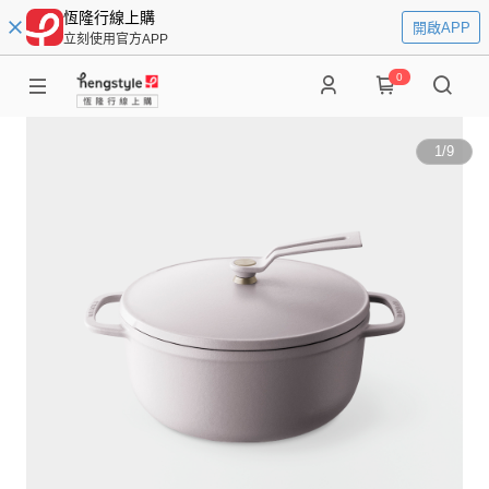
恆隆行線上購
開啟APP
立刻使用官方APP
0
1
/
9