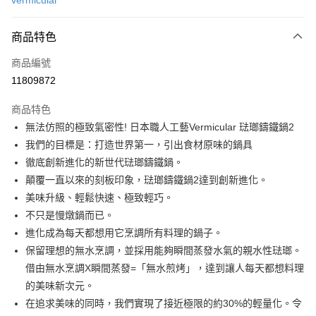
vermicular
信用卡分期付款
3 期 0 利率 每期
NT$3,266
21家銀行
商品特色
6 期 0 利率 每期
NT$1,633
21家銀行
合作金庫商業銀行
第一商業銀行
商品編號
華南商業銀行
彰化商業銀行
合作金庫商業銀行
第一商業銀行
11809872
即享券
上海商業儲蓄銀行
台北富邦商業銀行
華南商業銀行
彰化商業銀行
國泰世華商業銀行
兆豐國際商業銀行
LINE Pay
上海商業儲蓄銀行
台北富邦商業銀行
商品特色
臺灣中小企業銀行
台中商業銀行
國泰世華商業銀行
兆豐國際商業銀行
無法仿照的極致氣密性! 日本職人工藝Vermicular 琺瑯鑄鐵鍋2
匯豐（台灣）商業銀行
華泰商業銀行
Apple Pay
臺灣中小企業銀行
台中商業銀行
我們的目標是：打造世界第一，引出食材原味的鍋具
聯邦商業銀行
遠東國際商業銀行
匯豐（台灣）商業銀行
華泰商業銀行
街口支付
元大商業銀行
永豐商業銀行
徹底創新進化的新世代琺瑯鑄鐵鍋。
聯邦商業銀行
遠東國際商業銀行
玉山商業銀行
星展（台灣）商業銀行
顛覆一直以來的刻板印象，琺瑯鑄鐵鍋2達到創新進化。
元大商業銀行
永豐商業銀行
Google Pay
台新國際商業銀行
中國信託商業銀行
玉山商業銀行
星展（台灣）商業銀行
美味升級、輕鬆快速、極致輕巧。
台灣樂天信用卡公司
台新國際商業銀行
中國信託商業銀行
ATM付款
不只是慢燉鍋而已。
台灣樂天信用卡公司
進化成為每天都想用它烹調所有料理的鍋子。
運送方式
保留理想的無水烹調，並採用能夠瞬間蒸發水氣的親水性琺瑯。
借由無水烹調X瞬間蒸發=「無水煎烤」，達到讓人每天都想料理
宅配
的美味新次元。
每筆NT$100，滿NT$999(含以上)免運費
在追求美味的同時，我們實現了接近極限的約30%的輕量化。令