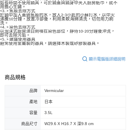
如長時間不使用鍋具，可於鍋蓋與鍋身中夾入廚房紙巾，就不
用擔心生鏽。
<3. > 焦痕去除方式
於鍋中加入蓋過焦痕的水，放入2-3小匙的小蘇打水，以中火
沸騰10分鐘，放置冷卻後，利用柔軟海綿清洗，切勿用力刷
洗。
<4. > 染色去除方式
以泡沫式廚房漂白劑噴在染色部位，靜待10-20分鐘後沖洗，
即可去除污垢。
<5. > 建議使用器具
避免使用金屬製的器具，請選擇木製或矽膠製器具。
顯示電腦版詳細說明
商品規格
品牌
Vermicular
產地
日本
容量
3.5L
商品尺寸
W29.6 X H16.7 X 深9.8 cm