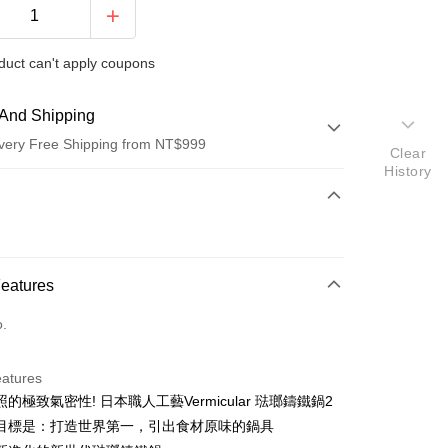
duct can't apply coupons
And Shipping
very Free Shipping from NT$999
Clear
History
 Method
d (Full Payment)
d Installments
Features
 3 months
NT$3,266
/month
21 Banks
o.
 6 months
NT$1,633
/month
21 Banks
Cooperative Bank
First Commercial Bank
n Commercial Bank
Chang Hwa Commercial Bank
Cooperative Bank
First Commercial Bank
anghai Commercial &
Taipei Fubon Commercial Bank
eatures
n Commercial Bank
Chang Hwa Commercial Bank
s Bank
的極致氣密性! 日本職人工藝Vermicular 琺瑯鑄鐵鍋2
anghai Commercial &
Taipei Fubon Commercial Bank
United Bank
Mega International Commercial
s Bank
目標是：打造世界第一，引出食材原味的鍋具
Bank
United Bank
Mega International Commercial