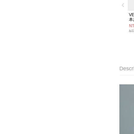
V
本
O
NT
粉
NT
Descr