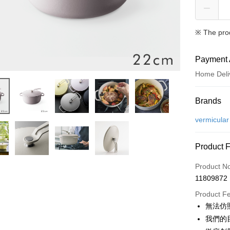
※ The pro
Payment 
Home Deli
Payment
Brands
Credit Car
vermicular
Credit Car
Product 
0% for
Product N
0% for
Taiwan 
11809872
Hua Na
Taiwan 
即享券
The Sh
Product F
Hua Na
Saving
LINE Pay
無法仿照
The Sh
Cathay 
Saving
我們的
Apple Pay
Cathay 