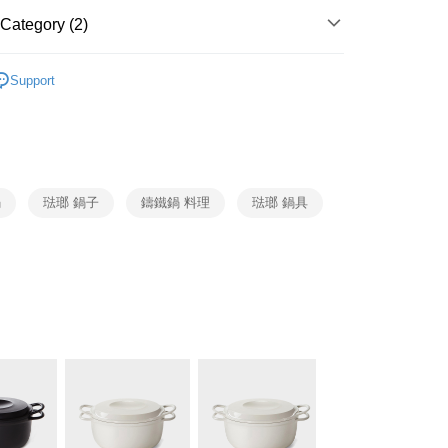
Category (2)
VERMICULAR
福利品
Support
會
鍋
琺瑯 鍋子
鑄鐵鍋 料理
琺瑯 鍋具