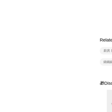
Relat
廚房 
鑄鐵
🎁Dis