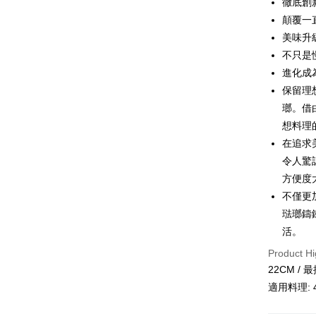
徹底創
Taiwan 
JKOPAY
顛覆一
HSBC Ba
Taiwan 
Union B
美味升
HSBC Ba
Google Pa
Yuanta
不只是
Union B
E.SUN 
Yuanta
ATM Trans
進化成
Taishin 
E.SUN 
保留理
Taiwan 
Taishin 
瑯。借
Shipping
Taiwan 
想料理
宅配
在追求
NT$100/ord
令人驚
方便度
不僅更
琺瑯鑄
活。
Product Hi
22CM / 
適用料理: