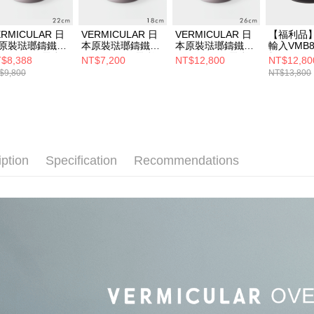
ERMICULAR 日
VERMICULAR 日
VERMICULAR 日
【福利品】
原裝琺瑯鑄鐵鍋
本原裝琺瑯鑄鐵鍋
本原裝琺瑯鑄鐵鍋
輸入VMB8
P2 22cm (雲彩
OP2 18cm (雲彩
OP2 26cm (雲彩
折// Vermi
$8,388
NT$7,200
NT$12,800
NT$12,80
)
粉)
粉)
瑯鑄鐵鍋2
$9,800
NT$13,800
灰)
iption
Specification
Recommendations