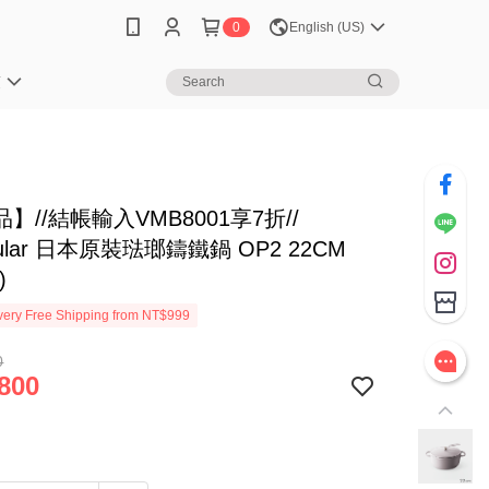
0
English (US)
笈
】//結帳輸入VMB8001享7折//
cular 日本原裝琺瑯鑄鐵鍋 OP2 22CM
)
ery Free Shipping from NT$999
0
800