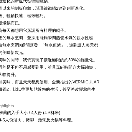
新進化的新世代琺瑯鑄鐵鍋。
Business Bank
Taichung Commercial Bank
Bank
直以來的刻板印象，琺瑯鑄鐵鍋2達到創新進化。
nk (Taiwan) Limited
Hwatai Bank
Business Bank
Taichung Commercial Bank
ank of Taiwan
Far Eastern International Bank
級、輕鬆快速、極致輕巧。
nk (Taiwan) Limited
Hwatai Bank
y
 Commercial Bank
Bank SinoPac
慢燉鍋而已。
ank of Taiwan
Far Eastern International Bank
Commercial Bank
DBS Bank
 Commercial Bank
Bank SinoPac
fer
為每天都想用它烹調所有料理的鍋子。
International Bank
CTBC Bank
Commercial Bank
DBS Bank
想的無水烹調，並採用能夠瞬間蒸發水氣的親水性琺
Rakuten Card, Inc.
International Bank
CTBC Bank
由無水烹調X瞬間蒸發=「無水煎烤」，達到讓人每天都
 Method
Rakuten Card, Inc.
的美味新次元。
美味的同時，我們實現了接近極限的約30%的輕量化。
er | Free shipping on orders of NT$999 or more
訝的是不但不易感受到重，並且烹飪時間亦大幅縮短，
大幅提升。
加美味，而且天天都想使用。全新推出的VERMICULAR
鐵鍋2，比以往更加貼近您的生活，甚至將改變您的生
ghlights
最推薦的入手大小 / 4人份 (4-6杯米)
 4-5人份滷肉，豬腳，燉粥及火鍋等料理。