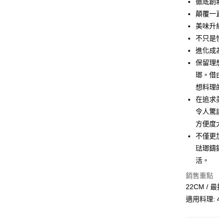
徹底創
聯邦商
匯豐（
顛覆一
街口支付
元大商
聯邦商
美味升
玉山商
元大商
Google Pa
台新國
不只是
玉山商
台灣樂
進化成
台新國
ATM付款
台灣樂
保留理
瑯。借
運送方式
想料理
在追求
宅配
令人驚
每筆NT$1
方便度
不僅更
琺瑯鑄
活。
銷售重點
22CM / 
適用料理: