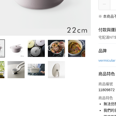
※ 本商品
付款與運
宅配滿NT$
付款方式
品牌
信用卡一
vermicular
信用卡分
商品特色
3 期 
商品編號
6 期 
合作金
11809872
華南商
合作金
即享券
上海商
商品特色
華南商
國泰世
無法仿照
LINE Pay
上海商
臺灣中
我們的
國泰世
匯豐（
Apple Pay
臺灣中