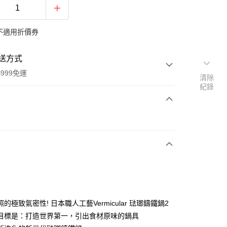
不適用折價券
送方式
999免運
清除
紀錄
次付款
期付款
0 利率 每期
NT$3,266
21家銀行
0 利率 每期
NT$1,633
21家銀行
庫商業銀行
第一商業銀行
業銀行
彰化商業銀行
庫商業銀行
第一商業銀行
業儲蓄銀行
台北富邦商業銀行
業銀行
彰化商業銀行
華商業銀行
兆豐國際商業銀行
的極致氣密性! 日本職人工藝Vermicular 琺瑯鑄鐵鍋2
業儲蓄銀行
台北富邦商業銀行
小企業銀行
台中商業銀行
目標是：打造世界第一，引出食材原味的鍋具
華商業銀行
兆豐國際商業銀行
台灣）商業銀行
華泰商業銀行
小企業銀行
台中商業銀行