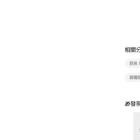
相關
廚房 
鑄鐵
🎁發