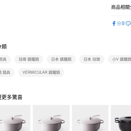
商品相關分
依品牌
分享
線上特賣
分類
用具
琺瑯 鑄鐵鍋
日本 鑄鐵鍋
日本 琺瑯
小V 鑄鐵
鍋 鍋具
VERMICULAR 鑄鐵鍋
現更多驚喜