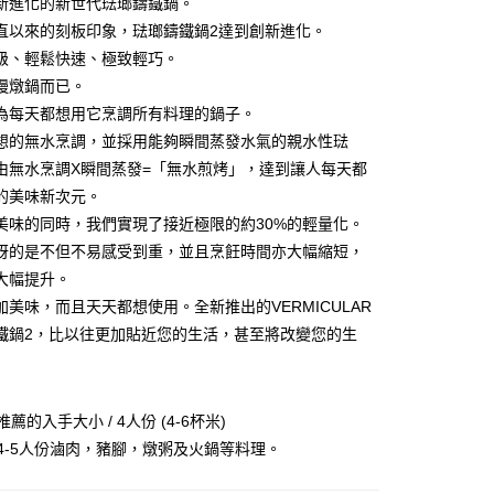
新進化的新世代琺瑯鑄鐵鍋。
業銀行
遠東國際商業銀行
台灣）商業銀行
華泰商業銀行
直以來的刻板印象，琺瑯鑄鐵鍋2達到創新進化。
業銀行
永豐商業銀行
業銀行
遠東國際商業銀行
級、輕鬆快速、極致輕巧。
業銀行
星展（台灣）商業銀行
業銀行
永豐商業銀行
y
際商業銀行
中國信託商業銀行
慢燉鍋而已。
業銀行
星展（台灣）商業銀行
天信用卡公司
為每天都想用它烹調所有料理的鍋子。
際商業銀行
中國信託商業銀行
天信用卡公司
想的無水烹調，並採用能夠瞬間蒸發水氣的親水性琺
由無水烹調X瞬間蒸發=「無水煎烤」，達到讓人每天都
的美味新次元。
美味的同時，我們實現了接近極限的約30%的輕量化。
訝的是不但不易感受到重，並且烹飪時間亦大幅縮短，
00，滿NT$999(含以上)免運費
大幅提升。
加美味，而且天天都想使用。全新推出的VERMICULAR
鐵鍋2，比以往更加貼近您的生活，甚至將改變您的生
最推薦的入手大小 / 4人份 (4-6杯米)
 4-5人份滷肉，豬腳，燉粥及火鍋等料理。