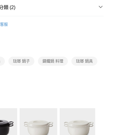
類 (2)
VERMICULAR
福利品
客服
會
鍋
琺瑯 鍋子
鑄鐵鍋 料理
琺瑯 鍋具