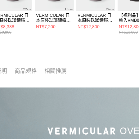
ERMICULAR 日
VERMICULAR 日
VERMICULAR 日
【福利品】
原裝琺瑯鑄鐵鍋
本原裝琺瑯鑄鐵鍋
本原裝琺瑯鑄鐵鍋
輸入VMB8
P2 22cm (雲彩
OP2 18cm (雲彩
OP2 26cm (雲彩
折// Vermi
$8,388
NT$7,200
NT$12,800
NT$12,80
)
粉)
粉)
瑯鑄鐵鍋2
$9,800
NT$13,800
灰)
說明
商品規格
相關推薦