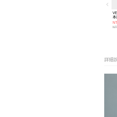
V
本
O
NT
粉
NT
詳細