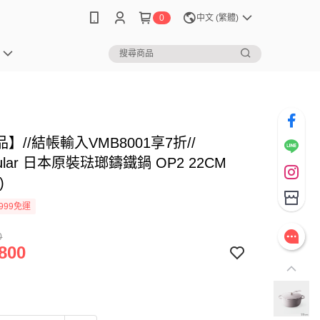
0
中文 (繁體)
】//結帳輸入VMB8001享7折//
cular 日本原裝琺瑯鑄鐵鍋 OP2 22CM
)
999免運
0
800