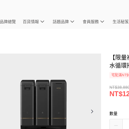
品牌總覽
百貨情報
話題品牌
會員服務
生活秘笈
【限量福
水循環
宅配滿NT$
NT$38,88
NT$12
數量