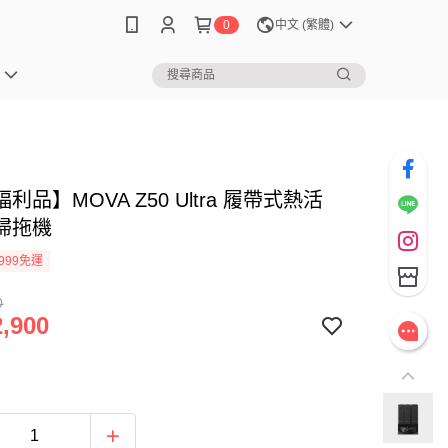
0
中文 (繁體)
利品】MOVA Z50 Ultra 履帶式熱活
掃拖機
999免運
0
,900