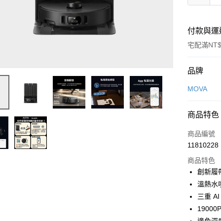
付款與運
宅配滿NT$
付款方式
品牌
信用卡一
MOVA
信用卡分
商品特色
3 期 
商品編號
6 期 
合作金
11810228
華南商
合作金
即享券
上海商
商品特色
華南商
國泰世
創新履
LINE Pay
上海商
臺灣中
溫熱水
國泰世
匯豐（
Apple Pay
臺灣中
三重 A
聯邦商
匯豐（
1900
街口支付
元大商
聯邦商