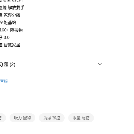
度清潔 0死角
業銀行
星展（台灣）商業銀行
業銀行
永豐商業銀行
y
際商業銀行
中國信託商業銀行
纏繞 解放雙手
業銀行
星展（台灣）商業銀行
天信用卡公司
降 乾溼分離
際商業銀行
中國信託商業銀行
天信用卡公司
 全能基站
160+ 障礙物
 3.0
控 智慧家居
00，滿NT$999(含以上)免運費
類 (2)
MOVA
掃地機器人
客服
會
物
吸力 寵物
清潔 操控
限量 寵物