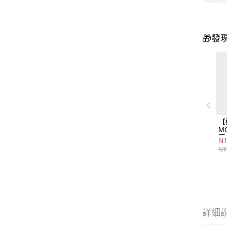
🎁發
【
MO
履
NT
掃
NT
詳細