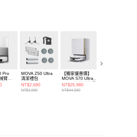
 Pro
MOVA Z50 Ultra
【獨家優惠價】
【送耗材大禮包】
雙機械臂防
清潔禮包
MOVA S70 Ultra
MOVA S70 Roller
器人
Roller 極薄滾筒掃
極薄滾筒掃拖機器
0
NT$2,680
NT$25,980
NT$16,990
拖機器人-旗艦版
人
NT$3,980
NT$44,980
NT$38,990