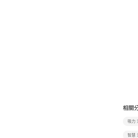
相關
吸力 
智慧 