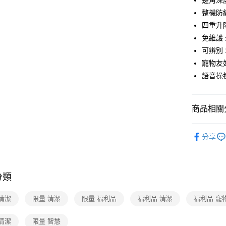
邊角深
玉山商
元大商
Google Pa
台新國
整機防
玉山商
台灣樂
四重升
台新國
ATM付款
台灣樂
免維護
可辨別 
運送方式
寵物友好
語音操
宅配
每筆NT$1
商品相關分
依品牌
分享
線上特賣
分類
清潔
限量 清潔
限量 福利品
福利品 清潔
福利品 寵
清潔
限量 智慧