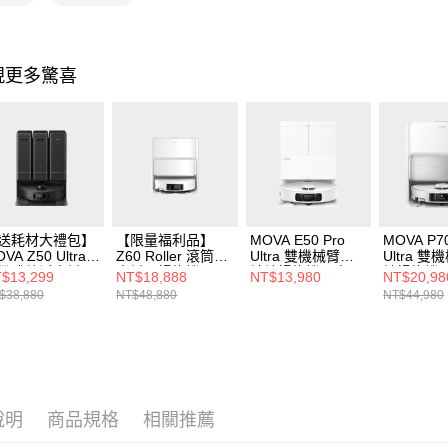
現更多驚喜
送耗材大禮包】
【限量福利品】
MOVA E50 Pro
MOVA P70
VA Z50 Ultra
Z60 Roller 滾筒活
Ultra 雙機械臂防
Ultra 
帶式熱活水循環
水循環掃拖機
纏繞掃拖機器人
纏掃拖機
$13,299
NT$18,888
NT$13,980
NT$20,98
拖機
(28000PA/AI外擴
$38,880
NT$48,880
NT$44,980
貼邊/雙滾刷零纏
繞/熱洗熱烘/LDS
升降導航)
說明
商品規格
相關推薦