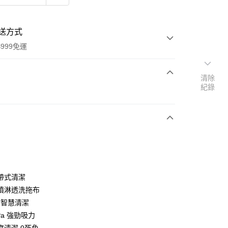
送方式
999免運
清除
紀錄
次付款
期付款
0 利率 每期
NT$4,300
21家銀行
0 利率 每期
NT$2,150
21家銀行
庫商業銀行
第一商業銀行
業銀行
彰化商業銀行
庫商業銀行
第一商業銀行
業儲蓄銀行
台北富邦商業銀行
業銀行
彰化商業銀行
華商業銀行
兆豐國際商業銀行
帶式清潔
業儲蓄銀行
台北富邦商業銀行
小企業銀行
台中商業銀行
噴淋透洗拖布
華商業銀行
兆豐國際商業銀行
台灣）商業銀行
華泰商業銀行
小企業銀行
台中商業銀行
I 智慧清潔
業銀行
遠東國際商業銀行
台灣）商業銀行
華泰商業銀行
0Pa 強勁吸力
業銀行
永豐商業銀行
業銀行
遠東國際商業銀行