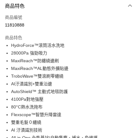
3 期 0 利率 每期
NT$6,296
21家銀行
商品特色
6 期 0 利率 每期
NT$3,148
21家銀行
合作金庫商業銀行
第一商業銀行
商品編號
華南商業銀行
彰化商業銀行
合作金庫商業銀行
第一商業銀行
11810888
即享券
上海商業儲蓄銀行
台北富邦商業銀行
華南商業銀行
彰化商業銀行
國泰世華商業銀行
兆豐國際商業銀行
LINE Pay
上海商業儲蓄銀行
台北富邦商業銀行
商品特色
臺灣中小企業銀行
台中商業銀行
國泰世華商業銀行
兆豐國際商業銀行
HydroForce™滾筒活水洗地
匯豐（台灣）商業銀行
華泰商業銀行
Apple Pay
臺灣中小企業銀行
台中商業銀行
28000Pa 強勁吸力
聯邦商業銀行
遠東國際商業銀行
匯豐（台灣）商業銀行
華泰商業銀行
街口支付
元大商業銀行
永豐商業銀行
MaxiReach™防纏繞邊刷
聯邦商業銀行
遠東國際商業銀行
玉山商業銀行
星展（台灣）商業銀行
MaxiReach™AL動態外擴貼邊
元大商業銀行
永豐商業銀行
Google Pay
台新國際商業銀行
中國信託商業銀行
玉山商業銀行
星展（台灣）商業銀行
TroboWave™雙滾刷零纏繞
台灣樂天信用卡公司
台新國際商業銀行
中國信託商業銀行
ATM付款
AI汙漬識別+雙重沿邊
台灣樂天信用卡公司
AutoShield™ 主動式地毯防護
運送方式
4100Pa對地強壓
80°C熱水洗拖布
宅配
Flexscope™智慧升降雷達
每筆NT$100，滿NT$999(含以上)免運費
雙重毛髮０纏繞
AI 汙漬識別技術
All-in-One 全能基站\自動集塵、補水、免維護