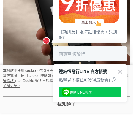
【新朋友】限時註冊優惠，只到
8/7！
回覆至 恆隆行
連結恆隆行LINE 官方帳號
本網站中使用 cookie，欲查詢有關本網站使用 cookie 方式之詳情，及若您不希
望在電腦上使用 cookie 時應如何變更電腦的 cookie 設定，請參閱本網站「
隱私
點擊以下按鈕可獲得最新資訊👇
權條款
」之 Cookie 聲明。您繼續使用本網站即表示您同意本公司得按本網站使
用條款之 Cookie 聲明使用 cookie。
了解更多 >
連結 LINE 帳號
我知道了