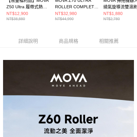
【限量福利品】MOVA
MOVA Z70 ULTRA
MOVA 掃拖機器
Z50 Ultra 履帶式熱活
ROLLER COMPLETE
繞氣旋導流雙滾
水循環掃拖機
旗艦滾筒活水掃拖機器
NT$12,900
NT$32,980
NT$1,880
NT$38,880
NT$44,990
NT$2,780
人
詳細說明
商品規格
相關推薦