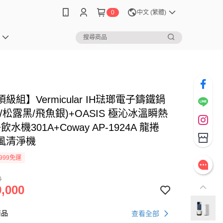
0
中文 (繁體)
級組】Vermicular IH琺瑯電子鑄鐵鍋
/松露黑/飛魚銀)+OASIS 極沁冰溫瞬熱
水機301A+Coway AP-1924A 龍捲
風清淨機
999免運
0
,000
商品
查看全部