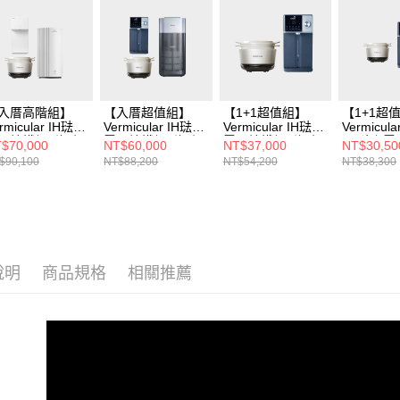
入厝高階組】
【入厝超值組】
【1+1超值組】
【1+1超
rmicular IH琺瑯
Vermicular IH琺瑯
Vermicular IH琺瑯
Vermicula
子鑄鐵鍋 (海鹽
電子鑄鐵鍋 (海鹽
電子鑄鐵鍋 (海鹽
IH 琺瑯
$70,000
NT$60,000
NT$37,000
NT$30,50
/松露黑/飛魚
白/松露黑/飛魚
白/松露黑/飛魚
(海鹽白/
$90,100
NT$88,200
NT$54,200
NT$38,300
)+Coway 冰溫瞬
銀)+OASIS 極沁冰
銀)+OASIS 極沁冰
露黑)+OA
智控桌上型飲水
溫瞬熱RO濾淨飲
溫瞬熱RO濾淨飲
冰溫瞬熱
CHP-
水機
水機301A
飲水機IF-
11N+Coway
301A+Honeywell
P-1924A 龍捲高
X620 航太級UVC
疾風清淨機
殺菌空氣清淨機
X3
說明
商品規格
相關推薦