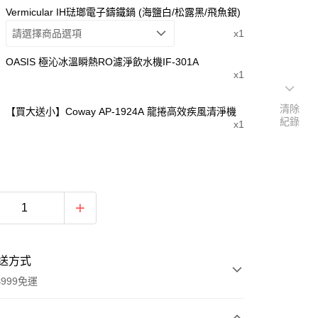
Vermicular IH琺瑯電子鑄鐵鍋 (海鹽白/松露黑/飛魚銀)
請選擇商品選項
x1
OASIS 極沁冰溫瞬熱RO濾淨飲水機IF-301A
x1
清除
【買大送小】Coway AP-1924A 龍捲高效疾風清淨機
紀錄
x1
送方式
999免運