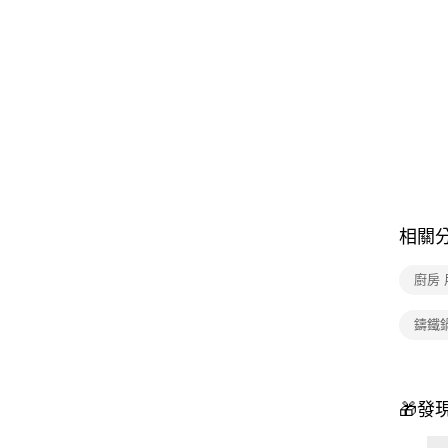
相關
廚房 
鑄鐵
🎁發