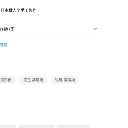
，日本職人全手工製作
00，滿NT$999(含以上)免運費
市自取
類 (3)
VERMICULAR
IH琺瑯鑄鐵電子鍋
客服
COWAY
空氣清淨機
VERMICULAR
1+1超值組
y 清淨機
黑色 鑄鐵鍋
琺瑯 鑄鐵鍋