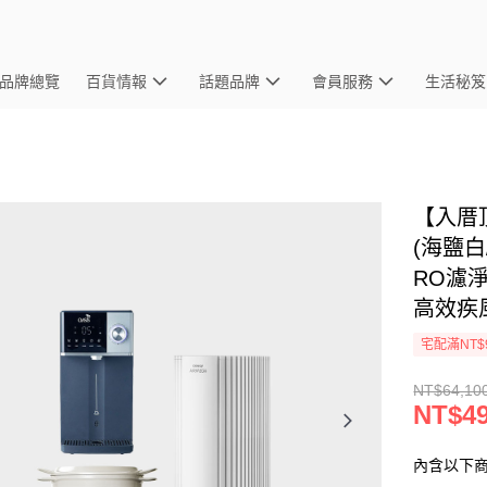
品牌總覽
百貨情報
話題品牌
會員服務
生活秘笈
【入厝頂
(海鹽白
RO濾淨飲
高效疾
宅配滿NT$
NT$64,10
NT$49
內含以下