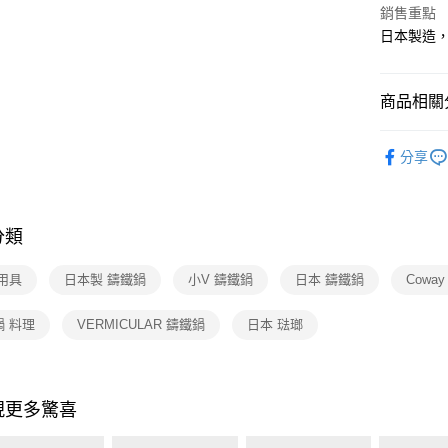
宅配
銷售重點
日本製造
每筆NT$1
付款後門
商品相關分
免運費
依品牌
分享
依品牌
依品牌
分類
用具
日本製 鑄鐵鍋
小V 鑄鐵鍋
日本 鑄鐵鍋
Cowa
鍋 料理
VERMICULAR 鑄鐵鍋
日本 琺瑯
現更多驚喜