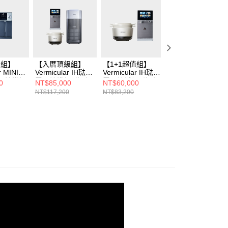
值組】
【入厝頂級組】
【1+1超值組】
【1+1超值組】
r MINI
Vermicular IH琺瑯
Vermicular IH琺瑯
Vermicular MINI
電子鑄鐵鍋
電子鑄鐵鍋 (海鹽
電子鑄鐵鍋 (海鹽
IH 琺瑯電子鑄鐵
0
NT$85,000
NT$60,000
NT$55,000
飛魚銀/松
白/松露黑/飛魚
白/松露黑/飛魚
(海鹽白/飛魚銀/松
NT$117,200
NT$83,200
NT$67,300
SIS 極沁
銀)+OASIS COVA
銀)+OASIS COVA
露黑)+OASIS
RO濾淨
桌上旗艦觸控氣泡
桌上旗艦觸控氣泡
COVA 桌上旗艦觸
301A
三溫RO飲水
三溫RO飲水機
控氣泡三溫RO飲
+Honeywell X620
水機
航太級UVC殺菌空
氣清淨機 X3