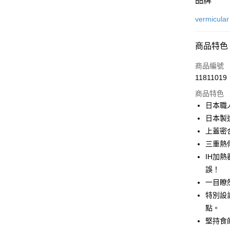
品牌
信用卡一
vermicular
信用卡分
商品特色
3 期 
商品編號
6 期 
合作金
11811019
華南商
合作金
即享券
上海商
商品特色
華南商
國泰世
日本職人
LINE Pay
上海商
臺灣中
日本製
國泰世
匯豐（
Apple Pay
臺灣中
上蓋密
聯邦商
匯豐（
三重熱
街口支付
元大商
聯邦商
IH加
玉山商
元大商
Google Pa
台新國
誤！
玉山商
台灣樂
一目瞭
台新國
ATM付款
台灣樂
特別設
點。
運送方式
堅持食