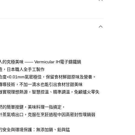
次付款
期付款
0 利率 每期
NT$16,333
21家銀行
0 利率 每期
NT$8,166
21家銀行
庫商業銀行
第一商業銀行
業銀行
彰化商業銀行
庫商業銀行
第一商業銀行
業儲蓄銀行
台北富邦商業銀行
業銀行
彰化商業銀行
華商業銀行
兆豐國際商業銀行
的究極美味 —— Vermicular IH電子鑄鐵鍋
業儲蓄銀行
台北富邦商業銀行
小企業銀行
台中商業銀行
造，日本職人全手工製作
華商業銀行
兆豐國際商業銀行
台灣）商業銀行
華泰商業銀行
小企業銀行
台中商業銀行
合度<0.01mm氣密極佳，保留食材鮮甜原味及營養。
業銀行
遠東國際商業銀行
台灣）商業銀行
華泰商業銀行
傳導技術，不加一滴水也能引出食材甘甜美味
業銀行
永豐商業銀行
業銀行
遠東國際商業銀行
熱器實現理想熱源，智慧控溫、精準調溫，免顧爐火零失
業銀行
星展（台灣）商業銀行
業銀行
永豐商業銀行
y
際商業銀行
中國信託商業銀行
業銀行
星展（台灣）商業銀行
天信用卡公司
然的簡單按鍵，美味料理一指搞定，
際商業銀行
中國信託商業銀行
天信用卡公司
計蒸氣噴出口，克服在烹飪過程中因高密封性噗鍋弱
的安全與環境保護：無添加鎘、鉛與錳