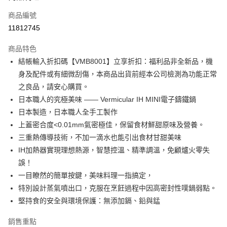
6 期 0 利率 每期
NT$3,583
21家銀行
合作金庫商業銀行
第一商業銀行
商品編號
華南商業銀行
彰化商業銀行
合作金庫商業銀行
第一商業銀行
11812745
即享券
上海商業儲蓄銀行
台北富邦商業銀行
華南商業銀行
彰化商業銀行
國泰世華商業銀行
兆豐國際商業銀行
LINE Pay
上海商業儲蓄銀行
台北富邦商業銀行
商品特色
臺灣中小企業銀行
台中商業銀行
國泰世華商業銀行
兆豐國際商業銀行
結帳輸入折扣碼【VMB8001】立享折扣：福利品非全新品，機
匯豐（台灣）商業銀行
華泰商業銀行
Apple Pay
臺灣中小企業銀行
台中商業銀行
身及配件或有細微刮傷，本商品出貨前經本公司檢測為功能正常
聯邦商業銀行
遠東國際商業銀行
匯豐（台灣）商業銀行
華泰商業銀行
街口支付
元大商業銀行
永豐商業銀行
之良品，請安心購買。
聯邦商業銀行
遠東國際商業銀行
玉山商業銀行
星展（台灣）商業銀行
日本職人的究極美味 —— Vermicular IH MINI電子鑄鐵鍋
元大商業銀行
永豐商業銀行
Google Pay
台新國際商業銀行
中國信託商業銀行
玉山商業銀行
星展（台灣）商業銀行
日本製造，日本職人全手工製作
台灣樂天信用卡公司
台新國際商業銀行
中國信託商業銀行
ATM付款
上蓋密合度<0.01mm氣密極佳，保留食材鮮甜原味及營養。
台灣樂天信用卡公司
三重熱傳導技術，不加一滴水也能引出食材甘甜美味
運送方式
IH加熱器實現理想熱源，智慧控溫、精準調溫，免顧爐火零失
誤！
宅配
一目瞭然的簡單按鍵，美味料理一指搞定，
每筆NT$100，滿NT$999(含以上)免運費
特別設計蒸氣噴出口，克服在烹飪過程中因高密封性噗鍋弱點。
堅持食的安全與環境保護：無添加鎘、鉛與錳
銷售重點