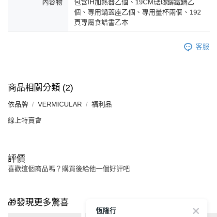
內容物
包含IH加熱器乙個、19CM琺瑯鑄鐵鍋乙
個、專用鍋蓋座乙個、專用量杯兩個、192
頁專屬食譜書乙本
客服
商品相關分類 (2)
依品牌
VERMICULAR
福利品
線上特賣會
評價
喜歡這個商品嗎？購買後給他一個好評吧
🎁發現更多驚喜
恆隆行