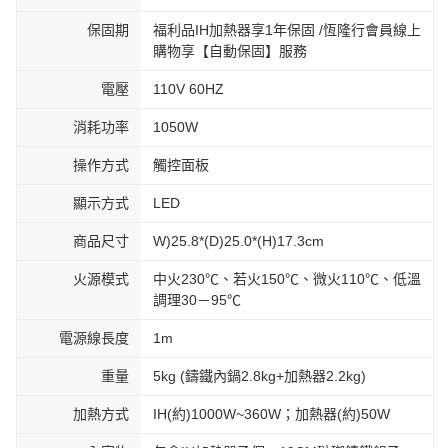
保固期
福利品IH加熱器享1年保固 /恆隆行會員線上
購物享【自動保固】服務
電壓
110V 60HZ
消耗功率
1050W
操作方式
觸控面板
顯示方式
LED
商品尺寸
W)25.8*(D)25.0*(H)17.3cm
火源模式
中火230℃、若火150℃、微火110℃、低溫
調理30－95℃
電源線長度
1m
重量
5kg (鑄鐵內鍋2.8kg+加熱器2.2kg)
加熱方式
IH(約)1000W~360W；加熱器(約)50W