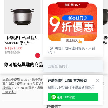
【福利品】//結帳輸入
【福利品】//結帳輸入
【福利品】//結帳
VMB8001享7折//
VMB8001享7
VMB8001享7折//
【新朋友】限時註冊優惠，只到
Vermicular MINI IH 琺
折//Vermicular IH琺瑯
Vermicular MINI 
NT$21,500
NT$29,500
NT$21,500
8/7！
NT$23,500
NT$31,500
NT$23,500
瑯電子鑄鐵鍋 (飛魚銀)
電子鑄鐵鍋 (飛魚銀)
瑯電子鑄鐵鍋 (松
你可能有興趣的商品
全站排行
回覆至 恆隆行
連結恆隆行LINE 官方帳號
本網站中使用 cookie，欲查詢有關本網站使用 cookie 方式之詳情，及若您不希
熱門標籤
望在電腦上使用 cookie 時應如何變更電腦的 cookie 設定，請參閱本網站「
隱私
點擊以下按鈕可獲得最新資訊👇
權條款
」之 Cookie 聲明。您繼續使用本網站即表示您同意本公司得按本網站使
用條款之 Cookie 聲明使用 cookie。
了解更多 >
連結 LINE 帳號
我知道了