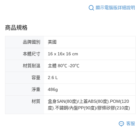
顯示電腦版詳細說明
商品規格
品牌國別
美國
本體尺寸
16 x 16x 16 cm
材質耐溫
主體 80℃ -20℃
容量
2.6 L
淨重
486g
材質
盒身SAN(80度)/上蓋ABS(80度).POM(120
度).不鏽鋼/內盤PP(90度)/膠條矽膠(210度)
客服