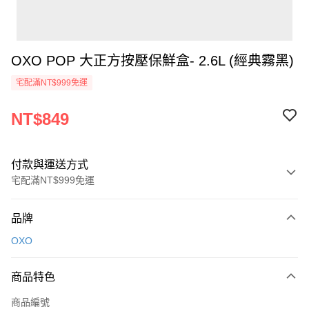
OXO POP 大正方按壓保鮮盒- 2.6L (經典霧黑)
宅配滿NT$999免運
NT$849
付款與運送方式
宅配滿NT$999免運
付款方式
品牌
信用卡一次付款
OXO
信用卡分期付款
3 期 0 利率 每期
NT$283
21家銀行
商品特色
6 期 0 利率 每期
NT$141
21家銀行
合作金庫商業銀行
第一商業銀行
商品編號