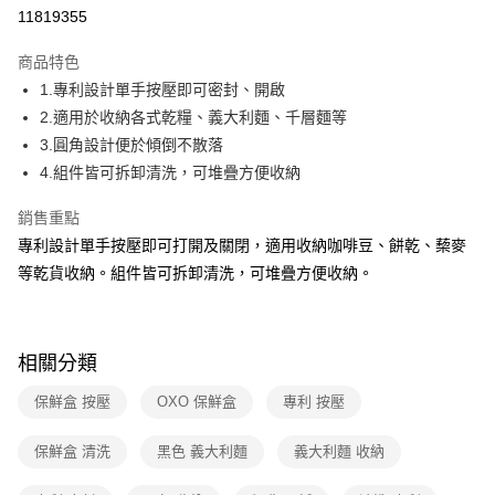
華南商業銀行
彰化商業銀行
合作金庫商業銀行
第一商業銀行
11819355
即享券
上海商業儲蓄銀行
台北富邦商業銀行
華南商業銀行
彰化商業銀行
國泰世華商業銀行
兆豐國際商業銀行
LINE Pay
上海商業儲蓄銀行
台北富邦商業銀行
商品特色
臺灣中小企業銀行
台中商業銀行
國泰世華商業銀行
兆豐國際商業銀行
1.專利設計單手按壓即可密封、開啟
匯豐（台灣）商業銀行
華泰商業銀行
Apple Pay
臺灣中小企業銀行
台中商業銀行
2.適用於收納各式乾糧、義大利麵、千層麵等
聯邦商業銀行
遠東國際商業銀行
匯豐（台灣）商業銀行
華泰商業銀行
街口支付
元大商業銀行
永豐商業銀行
3.圓角設計便於傾倒不散落
聯邦商業銀行
遠東國際商業銀行
玉山商業銀行
星展（台灣）商業銀行
4.組件皆可拆卸清洗，可堆疊方便收納
元大商業銀行
永豐商業銀行
Google Pay
台新國際商業銀行
中國信託商業銀行
玉山商業銀行
星展（台灣）商業銀行
台灣樂天信用卡公司
銷售重點
台新國際商業銀行
中國信託商業銀行
ATM付款
台灣樂天信用卡公司
專利設計單手按壓即可打開及關閉，適用收納咖啡豆、餅乾、蔾麥
等乾貨收納。組件皆可拆卸清洗，可堆疊方便收納。
運送方式
宅配
每筆NT$100，滿NT$999(含以上)免運費
相關分類
付款後門市自取
保鮮盒 按壓
OXO 保鮮盒
專利 按壓
免運費
保鮮盒 清洗
黑色 義大利麵
義大利麵 收納