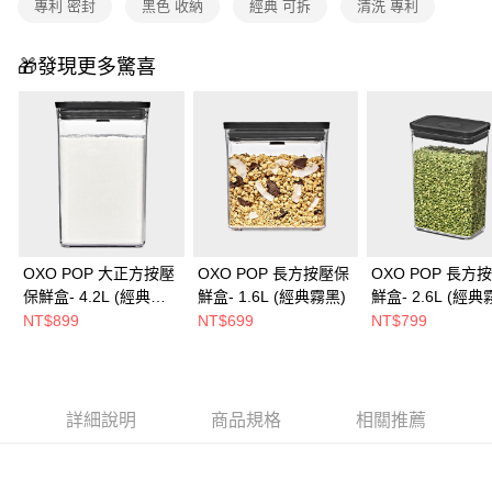
專利 密封
黑色 收納
經典 可拆
清洗 專利
🎁發現更多驚喜
OXO POP 大正方按壓
OXO POP 長方按壓保
OXO POP 長方
保鮮盒- 4.2L (經典霧
鮮盒- 1.6L (經典霧黑)
鮮盒- 2.6L (經典
黑)
NT$899
NT$699
NT$799
詳細說明
商品規格
相關推薦