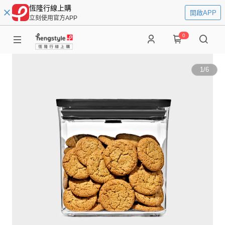
恆隆行線上購
開啟APP
立刻使用官方APP
0
1
/
6