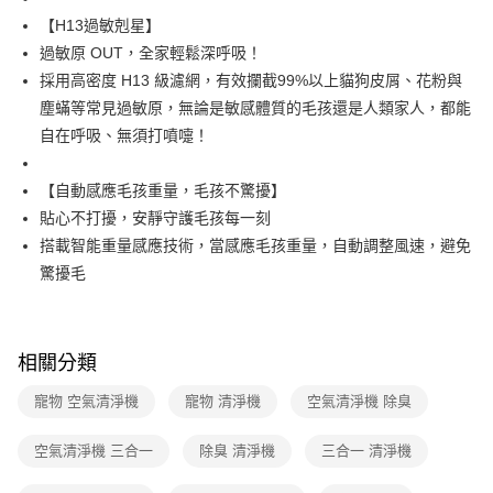
【H13過敏剋星】
過敏原 OUT，全家輕鬆深呼吸！
採用高密度 H13 級濾網，有效攔截99%以上貓狗皮屑、花粉與
塵蟎等常見過敏原，無論是敏感體質的毛孩還是人類家人，都能
自在呼吸、無須打噴嚏！
【自動感應毛孩重量，毛孩不驚擾】
貼心不打擾，安靜守護毛孩每一刻
搭載智能重量感應技術，當感應毛孩重量，自動調整風速，避免
驚擾毛
相關分類
寵物 空氣清淨機
寵物 清淨機
空氣清淨機 除臭
空氣清淨機 三合一
除臭 清淨機
三合一 清淨機