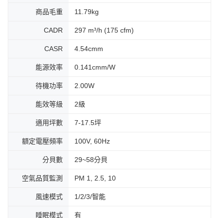
商品毛重
11.79kg
CADR
297 m³/h (175 cfm)
CASR
4.54cmm
能源效率
0.141cmm/W
待機功率
2.00W
能效等級
2級
適用坪數
7-17.5坪
額定電壓頻率
100V, 60Hz
分貝數
29~58分貝
空氣品質監測
PM 1, 2.5, 10
風速模式
1/2/3/智能
睡眠模式
有