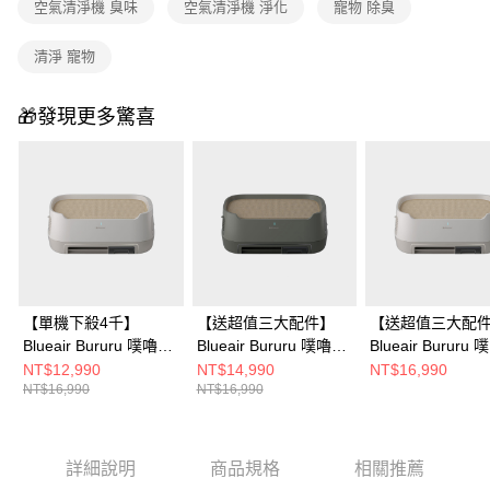
空氣清淨機 臭味
空氣清淨機 淨化
寵物 除臭
清淨 寵物
🎁發現更多驚喜
【單機下殺4千】
【送超值三大配件】
【送超值三大配
Blueair Bururu 噗嚕嚕
Blueair Bururu 噗嚕嚕
Blueair Bururu
三合一寵物清淨機/寵
三合一寵物清淨機/寵
三合一寵物清淨機
NT$12,990
NT$14,990
NT$16,990
NT$16,990
NT$16,990
物窩 (除臭/浮毛/清淨)
物窩 (除臭/浮毛/清淨)
物窩 (除臭/浮毛/
柔霧米
鼠尾草綠
柔霧米
詳細說明
商品規格
相關推薦