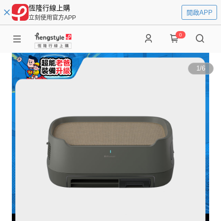
恆隆行線上購
開啟APP
立刻使用官方APP
0
1
/
6