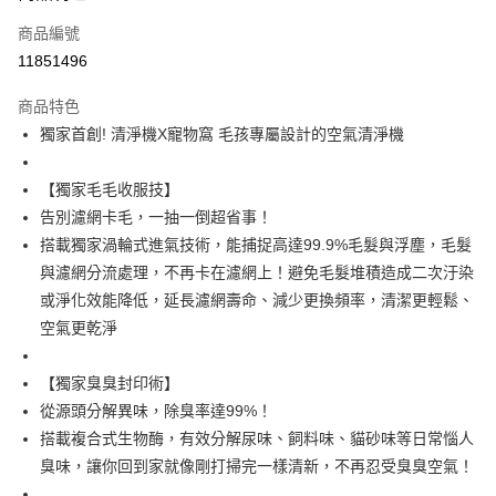
6 期 0 利率 每期
NT$2,165
21家銀行
合作金庫商業銀行
第一商業銀行
商品編號
華南商業銀行
彰化商業銀行
合作金庫商業銀行
第一商業銀行
11851496
即享券
上海商業儲蓄銀行
台北富邦商業銀行
華南商業銀行
彰化商業銀行
國泰世華商業銀行
兆豐國際商業銀行
LINE Pay
上海商業儲蓄銀行
台北富邦商業銀行
商品特色
臺灣中小企業銀行
台中商業銀行
國泰世華商業銀行
兆豐國際商業銀行
獨家首創! 清淨機X寵物窩 毛孩專屬設計的空氣清淨機
匯豐（台灣）商業銀行
華泰商業銀行
Apple Pay
臺灣中小企業銀行
台中商業銀行
聯邦商業銀行
遠東國際商業銀行
匯豐（台灣）商業銀行
華泰商業銀行
街口支付
元大商業銀行
永豐商業銀行
【獨家毛毛收服技】
聯邦商業銀行
遠東國際商業銀行
玉山商業銀行
星展（台灣）商業銀行
告別濾網卡毛，一抽一倒超省事！
元大商業銀行
永豐商業銀行
Google Pay
台新國際商業銀行
中國信託商業銀行
玉山商業銀行
星展（台灣）商業銀行
搭載獨家渦輪式進氣技術，能捕捉高達99.9%毛髮與浮塵，毛髮
台灣樂天信用卡公司
台新國際商業銀行
中國信託商業銀行
ATM付款
與濾網分流處理，不再卡在濾網上！避免毛髮堆積造成二次汙染
台灣樂天信用卡公司
或淨化效能降低，延長濾網壽命、減少更換頻率，清潔更輕鬆、
運送方式
空氣更乾淨
宅配
【獨家臭臭封印術】
每筆NT$100，滿NT$999(含以上)免運費
從源頭分解異味，除臭率達99%！
搭載複合式生物酶，有效分解尿味、飼料味、貓砂味等日常惱人
臭味，讓你回到家就像剛打掃完一樣清新，不再忍受臭臭空氣！