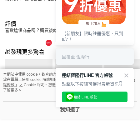
評價
喜歡這個商品嗎？購買後給他一個好評吧
【新朋友】限時註冊優惠，只到
8/7！
🎁發現更多驚喜
回覆至 恆隆行
連結恆隆行LINE 官方帳號
本網站中使用 cookie，欲查詢有關本網站使用 cookie 方式之詳情，及若您不希
望在電腦上使用 cookie 時應如何變更電腦的 cookie 設定，請參閱本網站「
隱私
點擊以下按鈕可獲得最新資訊👇
權條款
」之 Cookie 聲明。您繼續使用本網站即表示您同意本公司得按本網站使
用條款之 Cookie 聲明使用 cookie。
了解更多 >
連結 LINE 帳號
我知道了
【單機下殺4千】
【送超值三大配件】
【送超值三大配
Blueair Bururu 噗嚕嚕
Blueair Bururu 噗嚕嚕
Blueair Bururu
三合一寵物清淨機/寵
三合一寵物清淨機/寵
三合一寵物清淨機
NT$12,990
NT$14,990
NT$16,990
NT$16,990
NT$16,990
物窩 (除臭/浮毛/清淨)
物窩 (除臭/浮毛/清淨)
物窩 (除臭/浮毛/
柔霧米
鼠尾草綠
柔霧米