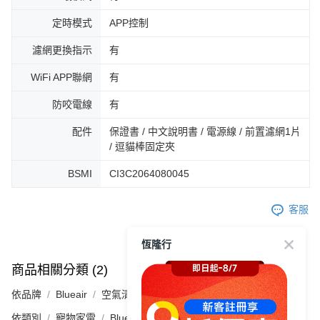
定時模式
APP控制
濾網更換指示
有
WiFi APP聯網
有
防咬電線
有
配件
保證書 / 中文說明書 / 電源線 / 前置濾網1片
/ 逗貓棒固定夾
BSMI
CI3C2064080045
客服
恆隆行
商品相關分類 (2)
依品牌
Blueair
空氣清淨機
依類別
寵物家電
Blueair