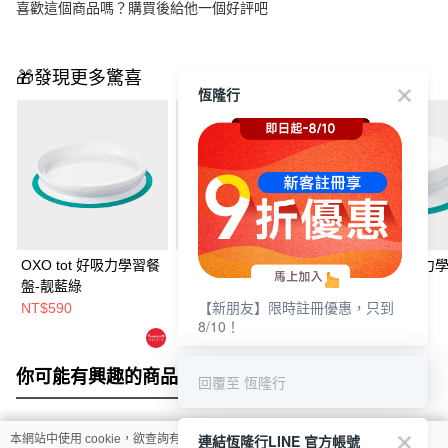
喜歡這個商品嗎？購買後給他一個好評吧
🎁發現更多驚喜
恆隆行
OXO tot 好吸力學習餐
OXO TOT 好吸力學習
OXO tot 好吸力
盤-靓藍綠
餐盤
碗-靓藍綠
【新朋友】限時註冊優惠，只到
NT$590
NT$590
NT$590
8/10！
你可能有興趣的商品
全站排行
回覆至 恆隆行
連結恆隆行LINE 官方帳號
本網站中使用 cookie，欲查詢有關本網站使用 cookie 方式之詳情，及若您不希