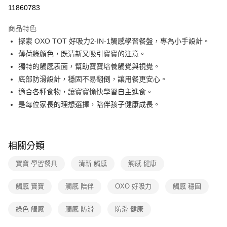
華南商業銀行
彰化商業銀行
合作金庫商業銀行
第一商業銀行
11860783
即享券
上海商業儲蓄銀行
台北富邦商業銀行
華南商業銀行
彰化商業銀行
國泰世華商業銀行
兆豐國際商業銀行
LINE Pay
上海商業儲蓄銀行
台北富邦商業銀行
商品特色
臺灣中小企業銀行
台中商業銀行
國泰世華商業銀行
兆豐國際商業銀行
探索 OXO TOT 好吸力2-IN-1觸感學習餐盤，專為小手設計。
匯豐（台灣）商業銀行
華泰商業銀行
Apple Pay
臺灣中小企業銀行
台中商業銀行
薄荷綠顏色，既清新又吸引寶寶的注意。
聯邦商業銀行
遠東國際商業銀行
匯豐（台灣）商業銀行
華泰商業銀行
街口支付
元大商業銀行
永豐商業銀行
獨特的觸感表面，幫助寶寶培養觸覺與視覺。
聯邦商業銀行
遠東國際商業銀行
玉山商業銀行
星展（台灣）商業銀行
底部防滑設計，穩固不易翻倒，讓用餐更安心。
元大商業銀行
永豐商業銀行
Google Pay
台新國際商業銀行
中國信託商業銀行
玉山商業銀行
星展（台灣）商業銀行
適合各種食物，讓寶寶愉快學習自主進食。
台灣樂天信用卡公司
台新國際商業銀行
中國信託商業銀行
ATM付款
是每位家長的理想選擇，陪伴孩子健康成長。
台灣樂天信用卡公司
運送方式
宅配
相關分類
每筆NT$100，滿NT$999(含以上)免運費
寶寶 學習餐具
清新 觸感
觸感 健康
付款後門市自取
觸感 寶寶
觸感 陪伴
OXO 好吸力
觸感 穩固
免運費
綠色 觸感
觸感 防滑
防滑 健康