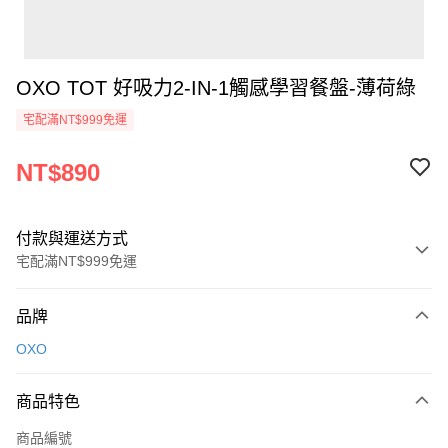
OXO TOT 好吸力2-IN-1觸感學習餐盤-薄荷綠
宅配滿NT$999免運
NT$890
付款與運送方式
宅配滿NT$999免運
付款方式
品牌
信用卡一次付款
OXO
信用卡分期付款
3 期 0 利率 每期
NT$296
21家銀行
商品特色
6 期 0 利率 每期
NT$148
21家銀行
合作金庫商業銀行
第一商業銀行
商品編號