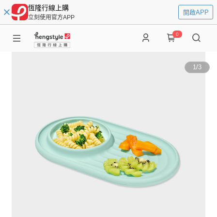
恆隆行線上購
開啟APP
立刻使用官方APP
0
1
/
3