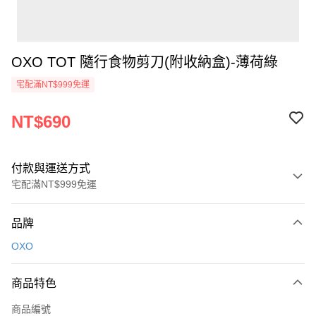
OXO TOT 隨行食物剪刀(附收納盒)-薄荷綠
宅配滿NT$999免運
NT$690
付款與運送方式
宅配滿NT$999免運
付款方式
品牌
信用卡一次付款
OXO
信用卡分期付款
3 期 0 利率 每期
NT$230
21家銀行
商品特色
6 期 0 利率 每期
NT$115
21家銀行
合作金庫商業銀行
第一商業銀行
商品編號