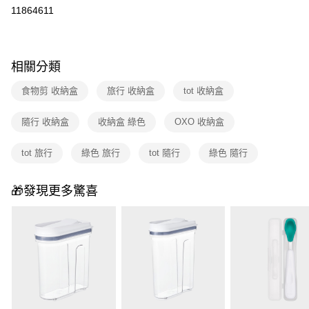
華南商業銀行
彰化商業銀行
合作金庫商業銀行
第一商業銀行
11864611
即享券
上海商業儲蓄銀行
台北富邦商業銀行
華南商業銀行
彰化商業銀行
國泰世華商業銀行
兆豐國際商業銀行
LINE Pay
上海商業儲蓄銀行
台北富邦商業銀行
臺灣中小企業銀行
台中商業銀行
國泰世華商業銀行
兆豐國際商業銀行
匯豐（台灣）商業銀行
華泰商業銀行
Apple Pay
相關分類
臺灣中小企業銀行
台中商業銀行
聯邦商業銀行
遠東國際商業銀行
匯豐（台灣）商業銀行
華泰商業銀行
街口支付
元大商業銀行
永豐商業銀行
食物剪 收納盒
旅行 收納盒
tot 收納盒
聯邦商業銀行
遠東國際商業銀行
玉山商業銀行
星展（台灣）商業銀行
元大商業銀行
永豐商業銀行
Google Pay
台新國際商業銀行
中國信託商業銀行
隨行 收納盒
收納盒 綠色
OXO 收納盒
玉山商業銀行
星展（台灣）商業銀行
台灣樂天信用卡公司
台新國際商業銀行
中國信託商業銀行
ATM付款
台灣樂天信用卡公司
tot 旅行
綠色 旅行
tot 隨行
綠色 隨行
運送方式
🎁發現更多驚喜
宅配
每筆NT$100，滿NT$999(含以上)免運費
付款後門市自取
免運費