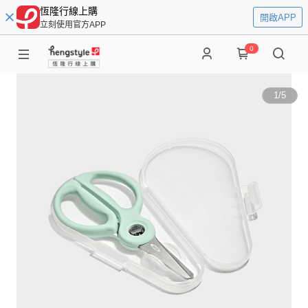
恆隆行線上購
開啟APP
立刻使用官方APP
0
1
/
5