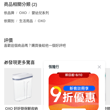
商品相關分類 (2)
依品牌
OXO
嬰幼兒系列
依類別
生活用品
OXO
評價
喜歡這個商品嗎？購買後給他一個好評吧
🎁發現更多驚喜
恆隆行
OXO 好好倒保鮮收納
OXO 好好倒保鮮收納
OXO tot 隨行矽