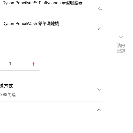
Dyson PencilVac™ Fluffycones 筆型吸塵器
x1
Dyson PencilWash 鉛筆洗地機
x1
清除
紀錄
送方式
999免運
次付款
期付款