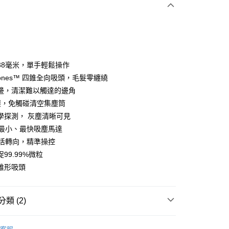
0 利率 每期
NT$9,966
21家銀行
0 利率 每期
NT$4,983
21家銀行
庫商業銀行
第一商業銀行
業銀行
彰化商業銀行
庫商業銀行
第一商業銀行
業儲蓄銀行
台北富邦商業銀行
業銀行
彰化商業銀行
華商業銀行
兆豐國際商業銀行
38毫米，單手輕鬆操作
業儲蓄銀行
台北富邦商業銀行
小企業銀行
台中商業銀行
fycones™ 四錐全向吸頭，毛髮零纏繞
華商業銀行
兆豐國際商業銀行
台灣）商業銀行
華泰商業銀行
小企業銀行
台中商業銀行
邊，清潔難以觸達的邊角
業銀行
遠東國際商業銀行
台灣）商業銀行
華泰商業銀行
塵，免觸碰清空集塵筒
業銀行
永豐商業銀行
業銀行
遠東國際商業銀行
學探測， 灰塵清晰可見
業銀行
星展（台灣）商業銀行
業銀行
永豐商業銀行
y
際商業銀行
中國信託商業銀行
n 最小、最快吸塵馬達
業銀行
星展（台灣）商業銀行
天信用卡公司
°靈活轉向，精準操控
際商業銀行
中國信託商業銀行
天信用卡公司
99.99%微粒
錐形吸頭
類 (2)
00，滿NT$999(含以上)免運費
Dyson
1+1超值組