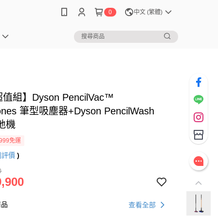
0
中文 (繁體)
值組】Dyson PencilVac™
ycones 筆型吸塵器+Dyson PencilWash
地機
999免運
則評價
)
0
,900
商品
查看全部