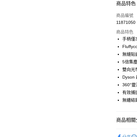
商品特色
3 期 
商品編號
6 期 
合作金
11871050
華南商
合作金
即享券
上海商
商品特色
華南商
國泰世
手柄僅
LINE Pay
上海商
臺灣中
Fluf
國泰世
匯豐（
Apple Pay
臺灣中
無縫貼
聯邦商
匯豐（
5倍集
街口支付
元大商
聯邦商
雙向光
玉山商
元大商
Google Pa
台新國
Dyso
玉山商
台灣樂
360
台新國
ATM付款
台灣樂
有效捕捉
無纏結
運送方式
宅配
商品相關分
每筆NT$1
依品牌