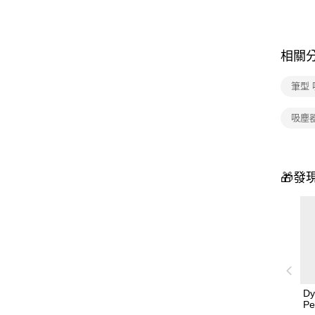
相關
筆型
吸塵器
🎁發
Dy
Pe