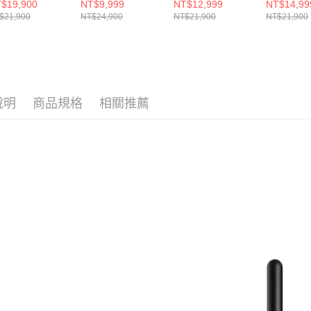
uffycones 筆型
Extra SV15 智慧無
Slim™ Fluffy 無線
Slim™ Fl
$19,900
NT$9,999
NT$12,999
NT$14,99
塵器
線手持吸塵器 超級
吸塵器
吸塵器
$21,900
NT$24,900
NT$21,900
NT$21,900
大全配款
說明
商品規格
相關推薦