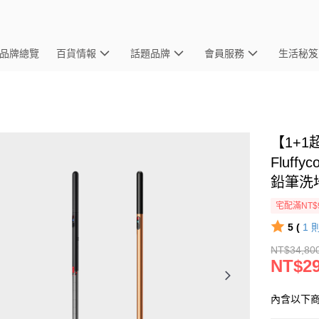
品牌總覽
百貨情報
話題品牌
會員服務
生活秘笈
【1+1超
Fluff
鉛筆洗
宅配滿NT$
5 (
1
NT$34,80
NT$29
內含以下