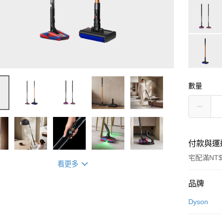
數量
付款與運
宅配滿NT$
看更多
付款方式
品牌
信用卡一
Dyson
信用卡分