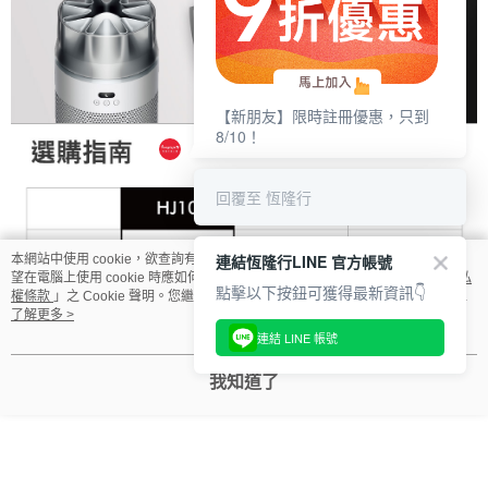
【新朋友】限時註冊優惠，只到
8/10！
回覆至 恆隆行
連結恆隆行LINE 官方帳號
本網站中使用 cookie，欲查詢有關本網站使用 cookie 方式之詳情，及若您不希
望在電腦上使用 cookie 時應如何變更電腦的 cookie 設定，請參閱本網站「
隱私
點擊以下按鈕可獲得最新資訊👇
權條款
」之 Cookie 聲明。您繼續使用本網站即表示您同意本公司得按本網站使
用條款之 Cookie 聲明使用 cookie。
了解更多 >
連結 LINE 帳號
我知道了