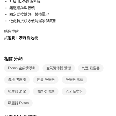
升級HEPA過濾系統
元大商業銀行
永豐商業銀行
Google Pay
台新國際商業銀行
中國信託商業銀行
玉山商業銀行
星展（台灣）商業銀行
無纏結錐型吸頭
台灣樂天信用卡公司
台新國際商業銀行
中國信託商業銀行
ATM付款
固定式按鍵與可替換電池
台灣樂天信用卡公司
低處轉接頭方便清潔家俱底部
運送方式
銷售重點
宅配
旗艦雙主吸頭 洗地機
每筆NT$100，滿NT$999(含以上)免運費
相關分類
Dyson 空氣清淨機
空氣清淨機 清潔
乾溼 吸塵器
洗地 吸塵器
輕量 吸塵器
吸塵器 馬達
吸塵器 清潔
吸塵器 吸頭
V12 吸塵器
吸塵器 Dyson