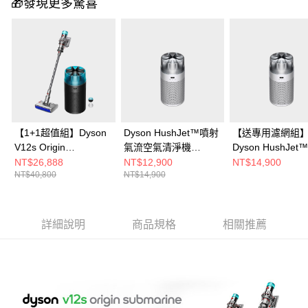
🎁發現更多驚喜
【1+1超值組】Dyson
Dyson HushJet™噴射
【送專用濾網組
V12s Origin
氣流空氣清淨機
Dyson HushJe
Submarine SV49 乾溼
HJ10(銀白色)
氣流空氣清淨機
NT$26,888
NT$12,900
NT$14,900
NT$40,800
NT$14,900
全能洗地吸塵器
HJ10(銀白色)
+Dyson HushJet™噴
射氣流空氣清淨機
HJ10(冰川藍)
詳細說明
商品規格
相關推薦