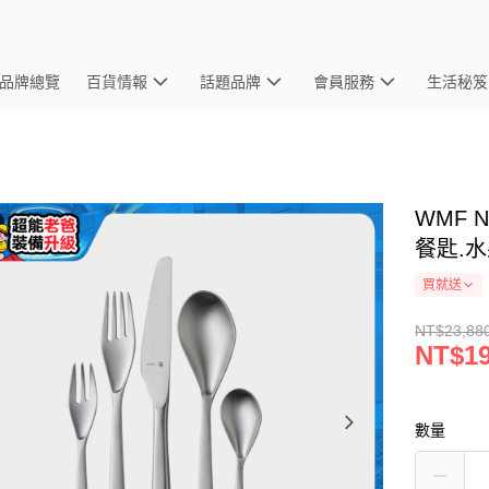
品牌總覽
百貨情報
話題品牌
會員服務
生活秘笈
WMF 
餐匙.水
買就送
NT$23,88
NT$19
數量