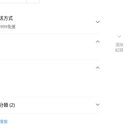
送方式
999免運
清除
紀錄
次付款
期付款
0 利率 每期
NT$6,366
21家銀行
0 利率 每期
NT$3,183
21家銀行
庫商業銀行
第一商業銀行
業銀行
彰化商業銀行
庫商業銀行
第一商業銀行
業儲蓄銀行
台北富邦商業銀行
業銀行
彰化商業銀行
華商業銀行
兆豐國際商業銀行
業儲蓄銀行
台北富邦商業銀行
類 (2)
小企業銀行
台中商業銀行
華商業銀行
兆豐國際商業銀行
台灣）商業銀行
華泰商業銀行
小企業銀行
台中商業銀行
WMF
餐具
業銀行
遠東國際商業銀行
台灣）商業銀行
華泰商業銀行
客服
業銀行
永豐商業銀行
廚房家電
WMF
業銀行
遠東國際商業銀行