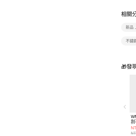
相關
新品 
不鏽
🎁發
W
刮
組
NT
匙
NT