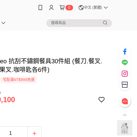
0
中文 (繁體)
Neo 抗刮不鏽鋼餐具30件組 (餐刀.餐叉.
果叉.咖啡匙各6件)
宅配滿NT$999免運
0
,100