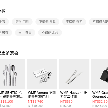
玉山商
元大商
Google Pa
台新國
玉山商
台灣樂
分類
台新國
ATM付款
台灣樂
上市
廚房 用具
不鏽鋼 餐具
不鏽鋼 餐刀
不鏽鋼 餐
運送方式
鋼 咖啡
wmf 餐具
不鏽鋼 水果
宅配
每筆NT$1
現更多驚喜
付款後門
免運費
MF SENTIC 抗
WMF Verona 不鏽
WMF Nuova 牛排
WMF Gra
不鏽鋼餐具30件
鋼餐具30件組
刀叉二件組
Gourme
 (餐刀.餐叉.餐
(含主廚刀
$19,100
NT$5,760
NT$680
NT$32,80
.水果叉.咖啡匙
麵包刀/蔬
$23,880
NT$10,000
NT$900
NT$45,000