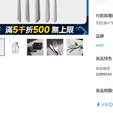
付款與運
宅配滿NT$
付款方式
品牌
信用卡一
WMF
信用卡分
商品特色
3 期 
商品編號
6 期 
合作金
11884310
華南商
合作金
即享券
上海商
華南商
國泰世
LINE Pay
上海商
商品相關分
臺灣中
國泰世
匯豐（
Apple Pay
臺灣中
依品牌
聯邦商
分享
匯豐（
街口支付
元大商
依類別
聯邦商