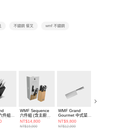
業銀行
星展（台灣）商業銀行
業銀行
永豐商業銀行
y
際商業銀行
中國信託商業銀行
業銀行
星展（台灣）商業銀行
天信用卡公司
際商業銀行
中國信託商業銀行
天信用卡公司
匙
不鏽鋼 餐叉
wmf 不鏽鋼
00，滿NT$999(含以上)免運費
市自取
nd
WMF Sequence
WMF Grand
WMF 多工廚用剪
t 六件組
六件組 (含主廚刀/
Gourmet 中式菜刀
刀
/片肉刀/
片肉刀/麵包刀/蔬
18.5cm
0
NT$14,800
NT$9,800
NT$499
果刀/剪
果刀/剪刀/刀座)
NT$19,000
NT$12,000
NT$11,800