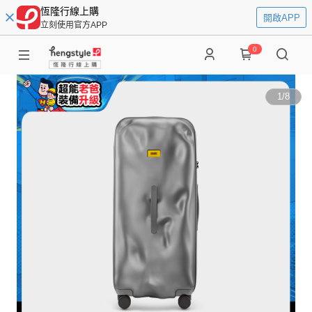
恆隆行線上購
開啟APP
立刻使用官方APP
0
1
/
8