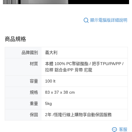
顯示電腦版詳細說明
商品規格
品牌國別
義大利
材質
本體 100% PC聚碳酸酯 / 把手TPU/PA/PP /
拉桿 鋁合金/PP 背帶 尼龍
容量
100 lt
規格
83 x 37 x 38 cm
重量
5kg
保固
2年 /恆隆行線上購物享自動保固服務
客服