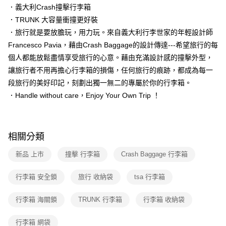
．義大利Crash撞擊行李箱
．TRUNK 大容量衝撞更好裝
．旅行就是要放膽玩，用力玩。來自義大利行李世家的年輕設計師
Francesco Pavia，藉由Crash Baggage的設計傳達---希望旅行的每
個人都能放鬆盡情享受旅行的心意。藉由充滿設計感的撞擊外型，
讓旅行者不用再擔心行李箱的損傷，任何旅行的痕跡，都成為每一
段旅行的美好印記，刻劃出獨一無二的專屬於你的行李箱。
．Handle without care，Enjoy Your Own Trip ！
相關分類
新品 上市
撞擊 行李箱
Crash Baggage 行李箱
行李箱 安全鎖
旅行 收納袋
tsa 行李箱
行李箱 海關鎖
TRUNK 行李箱
行李箱 收納袋
行李箱 網袋