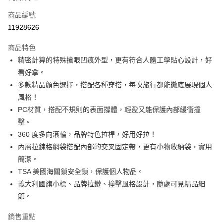
6 期 0 利率 每期
NT$2,633
21家銀行
合作金庫商業銀行
第一商業銀行
商品編號
華南商業銀行
彰化商業銀行
合作金庫商業銀行
第一商業銀行
11928626
即享券
上海商業儲蓄銀行
台北富邦商業銀行
華南商業銀行
彰化商業銀行
國泰世華商業銀行
兆豐國際商業銀行
LINE Pay
上海商業儲蓄銀行
台北富邦商業銀行
商品特色
臺灣中小企業銀行
台中商業銀行
國泰世華商業銀行
兆豐國際商業銀行
精密計算的特殊搶眼凹痕外型，更有符合人體工學貼心設計，好
匯豐（台灣）商業銀行
華泰商業銀行
Apple Pay
臺灣中小企業銀行
台中商業銀行
看好拿。
聯邦商業銀行
遠東國際商業銀行
匯豐（台灣）商業銀行
華泰商業銀行
街口支付
元大商業銀行
永豐商業銀行
多款精品顏色選擇，搭配各種穿搭，每次旅行都能徹底展現個人
聯邦商業銀行
遠東國際商業銀行
玉山商業銀行
星展（台灣）商業銀行
風格！
元大商業銀行
永豐商業銀行
Google Pay
台新國際商業銀行
中國信託商業銀行
玉山商業銀行
星展（台灣）商業銀行
PC材質，搭配不規則的表面撐體，輕盈又能保護內部緩衝撞
台灣樂天信用卡公司
台新國際商業銀行
中國信託商業銀行
ATM付款
擊。
台灣樂天信用卡公司
360 度多向滾輪，品牌特色拉桿，好用好拉！
運送方式
內層拉鍊格網袋搭配內部的交叉固定帶，更有小物收納袋，實用
簡潔。
宅配
TSA 美國海關鎖安全鎖，保護個人物品。
每筆NT$100，滿NT$999(含以上)免運費
義大利國旗小標、品牌拉鏈、撞擊風格設計，隨處可見精品細
節。
銷售重點