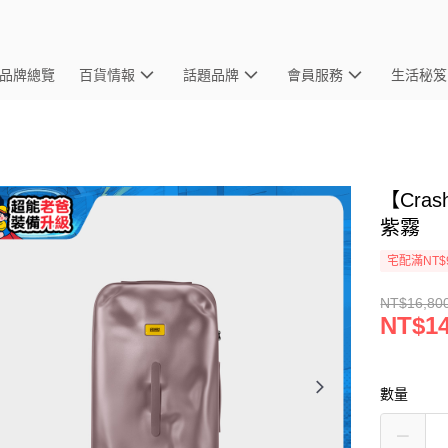
品牌總覽
百貨情報
話題品牌
會員服務
生活秘笈
【Cras
紫霧
宅配滿NT$
NT$16,80
NT$14
數量