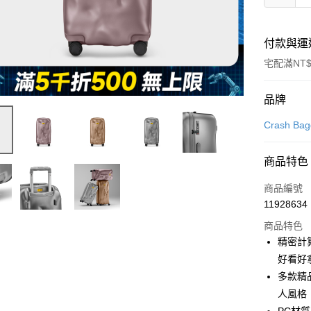
付款與運
宅配滿NT$
付款方式
品牌
信用卡一
Crash Ba
信用卡分
商品特色
3 期 
商品編號
6 期 
合作金
11928634
華南商
合作金
即享券
上海商
商品特色
華南商
國泰世
精密計
LINE Pay
上海商
臺灣中
好看好
國泰世
匯豐（
Apple Pay
臺灣中
多款精
聯邦商
匯豐（
人風格
街口支付
元大商
聯邦商