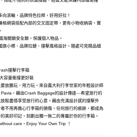
質，搭配不規則的表面撐體，輕盈又能保護內部緩衝撞
業銀行
星展（台灣）商業銀行
業銀行
永豐商業銀行
y
際商業銀行
中國信託商業銀行
業銀行
星展（台灣）商業銀行
天信用卡公司
 度多向滾輪，品牌特色拉桿，好用好拉！
際商業銀行
中國信託商業銀行
天信用卡公司
鍊格網袋搭配內部的交叉固定帶，更有小物收納袋，實
。
 美國海關鎖安全鎖，保護個人物品。
國旗小標、品牌拉鏈、撞擊風格設計，隨處可見精品細
00，滿NT$999(含以上)免運費
rash撞擊行李箱
K 大容量衝撞更好裝
是要放膽玩，用力玩。來自義大利行李世家的年輕設計師
co Pavia，藉由Crash Baggage的設計傳達---希望旅行的
能放鬆盡情享受旅行的心意。藉由充滿設計感的撞擊外
行者不用再擔心行李箱的損傷，任何旅行的痕跡，都成為
行的美好印記，刻劃出獨一無二的專屬於你的行李箱。
ithout care，Enjoy Your Own Trip ！