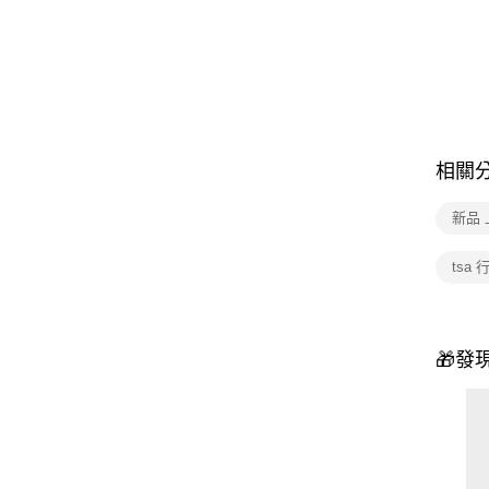
相關
新品 
tsa
🎁發