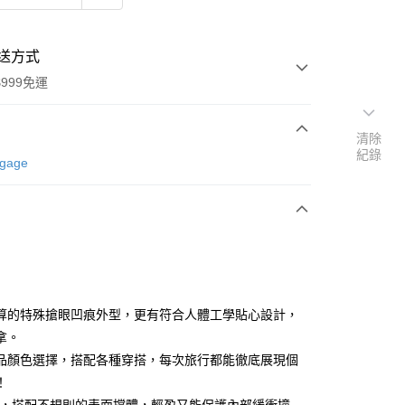
送方式
999免運
清除
紀錄
次付款
ggage
期付款
0 利率 每期
NT$4,933
21家銀行
0 利率 每期
NT$2,466
21家銀行
庫商業銀行
第一商業銀行
業銀行
彰化商業銀行
庫商業銀行
第一商業銀行
業儲蓄銀行
台北富邦商業銀行
業銀行
彰化商業銀行
華商業銀行
兆豐國際商業銀行
算的特殊搶眼凹痕外型，更有符合人體工學貼心設計，
業儲蓄銀行
台北富邦商業銀行
小企業銀行
台中商業銀行
拿。
華商業銀行
兆豐國際商業銀行
台灣）商業銀行
華泰商業銀行
小企業銀行
台中商業銀行
品顏色選擇，搭配各種穿搭，每次旅行都能徹底展現個
業銀行
遠東國際商業銀行
台灣）商業銀行
華泰商業銀行
！
業銀行
永豐商業銀行
業銀行
遠東國際商業銀行