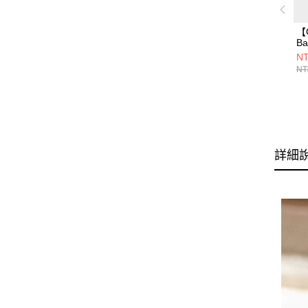
【
B
T
NT
箱
NT
詳細