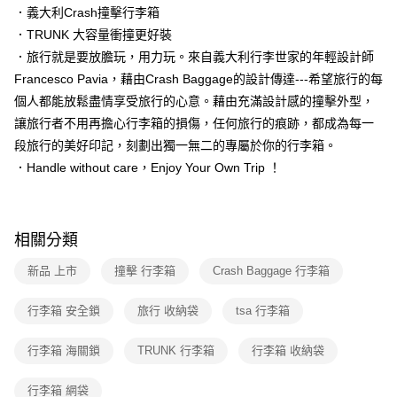
．義大利Crash撞擊行李箱
．TRUNK 大容量衝撞更好裝
．旅行就是要放膽玩，用力玩。來自義大利行李世家的年輕設計師
Francesco Pavia，藉由Crash Baggage的設計傳達---希望旅行的每
個人都能放鬆盡情享受旅行的心意。藉由充滿設計感的撞擊外型，
讓旅行者不用再擔心行李箱的損傷，任何旅行的痕跡，都成為每一
段旅行的美好印記，刻劃出獨一無二的專屬於你的行李箱。
．Handle without care，Enjoy Your Own Trip ！
相關分類
新品 上市
撞擊 行李箱
Crash Baggage 行李箱
行李箱 安全鎖
旅行 收納袋
tsa 行李箱
行李箱 海關鎖
TRUNK 行李箱
行李箱 收納袋
行李箱 網袋