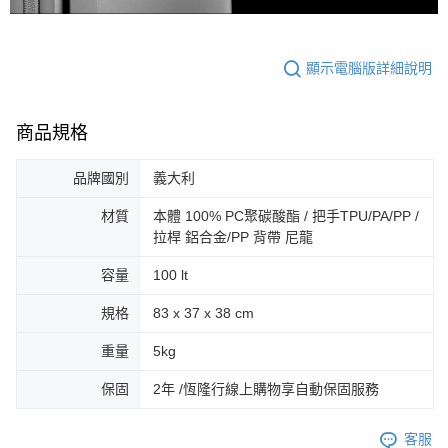
顯示電腦版詳細說明
商品規格
品牌國別
義大利
材質
本體 100% PC聚碳酸酯 / 把手TPU/PA/PP /
拉桿 鋁合金/PP 背帶 尼龍
容量
100 lt
規格
83 x 37 x 38 cm
重量
5kg
保固
2年 /恆隆行線上購物享自動保固服務
客服