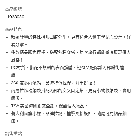
6 期 0 利率 每期
NT$2,466
21家銀行
合作金庫商業銀行
第一商業銀行
商品編號
華南商業銀行
彰化商業銀行
合作金庫商業銀行
第一商業銀行
11928636
即享券
上海商業儲蓄銀行
台北富邦商業銀行
華南商業銀行
彰化商業銀行
國泰世華商業銀行
兆豐國際商業銀行
LINE Pay
上海商業儲蓄銀行
台北富邦商業銀行
商品特色
臺灣中小企業銀行
台中商業銀行
國泰世華商業銀行
兆豐國際商業銀行
精密計算的特殊搶眼凹痕外型，更有符合人體工學貼心設計，好
匯豐（台灣）商業銀行
華泰商業銀行
Apple Pay
臺灣中小企業銀行
台中商業銀行
看好拿。
聯邦商業銀行
遠東國際商業銀行
匯豐（台灣）商業銀行
華泰商業銀行
街口支付
元大商業銀行
永豐商業銀行
多款精品顏色選擇，搭配各種穿搭，每次旅行都能徹底展現個人
聯邦商業銀行
遠東國際商業銀行
玉山商業銀行
星展（台灣）商業銀行
風格！
元大商業銀行
永豐商業銀行
Google Pay
台新國際商業銀行
中國信託商業銀行
玉山商業銀行
星展（台灣）商業銀行
PC材質，搭配不規則的表面撐體，輕盈又能保護內部緩衝撞
台灣樂天信用卡公司
台新國際商業銀行
中國信託商業銀行
ATM付款
擊。
台灣樂天信用卡公司
360 度多向滾輪，品牌特色拉桿，好用好拉！
運送方式
內層拉鍊格網袋搭配內部的交叉固定帶，更有小物收納袋，實用
簡潔。
宅配
TSA 美國海關鎖安全鎖，保護個人物品。
每筆NT$100，滿NT$999(含以上)免運費
義大利國旗小標、品牌拉鏈、撞擊風格設計，隨處可見精品細
節。
銷售重點