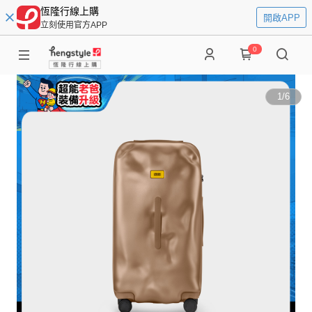
恆隆行線上購
開啟APP
立刻使用官方APP
0
1
/
6