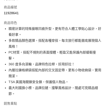
6 期 0 利率 每期
NT$2,466
21家銀行
合作金庫商業銀行
第一商業銀行
商品編號
華南商業銀行
彰化商業銀行
合作金庫商業銀行
第一商業銀行
11928641
即享券
上海商業儲蓄銀行
台北富邦商業銀行
華南商業銀行
彰化商業銀行
國泰世華商業銀行
兆豐國際商業銀行
LINE Pay
上海商業儲蓄銀行
台北富邦商業銀行
商品特色
臺灣中小企業銀行
台中商業銀行
國泰世華商業銀行
兆豐國際商業銀行
精密計算的特殊搶眼凹痕外型，更有符合人體工學貼心設計，好
匯豐（台灣）商業銀行
華泰商業銀行
Apple Pay
臺灣中小企業銀行
台中商業銀行
看好拿。
聯邦商業銀行
遠東國際商業銀行
匯豐（台灣）商業銀行
華泰商業銀行
街口支付
元大商業銀行
永豐商業銀行
多款精品顏色選擇，搭配各種穿搭，每次旅行都能徹底展現個人
聯邦商業銀行
遠東國際商業銀行
玉山商業銀行
星展（台灣）商業銀行
風格！
元大商業銀行
永豐商業銀行
Google Pay
台新國際商業銀行
中國信託商業銀行
玉山商業銀行
星展（台灣）商業銀行
PC材質，搭配不規則的表面撐體，輕盈又能保護內部緩衝撞
台灣樂天信用卡公司
台新國際商業銀行
中國信託商業銀行
ATM付款
擊。
台灣樂天信用卡公司
360 度多向滾輪，品牌特色拉桿，好用好拉！
運送方式
內層拉鍊格網袋搭配內部的交叉固定帶，更有小物收納袋，實用
簡潔。
宅配
TSA 美國海關鎖安全鎖，保護個人物品。
每筆NT$100，滿NT$999(含以上)免運費
義大利國旗小標、品牌拉鏈、撞擊風格設計，隨處可見精品細
節。
銷售重點