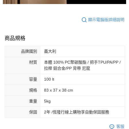
顯示電腦版詳細說明
商品規格
品牌國別
義大利
材質
本體 100% PC聚碳酸酯 / 把手TPU/PA/PP /
拉桿 鋁合金/PP 背帶 尼龍
容量
100 lt
規格
83 x 37 x 38 cm
重量
5kg
保固
2年 /恆隆行線上購物享自動保固服務
客服