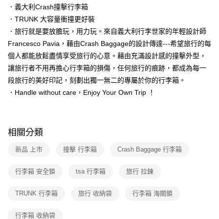
．義大利Crash撞擊行李箱
．TRUNK 大容量衝撞更好裝
．旅行就是要放膽玩，用力玩。來自義大利行李世家的年輕設計師
Francesco Pavia，藉由Crash Baggage的設計傳達---希望旅行的每
個人都能放鬆盡情享受旅行的心意。藉由充滿設計感的撞擊外型，
讓旅行者不用再擔心行李箱的損傷，任何旅行的痕跡，都成為每一
段旅行的美好印記，刻劃出獨一無二的專屬於你的行李箱。
．Handle without care，Enjoy Your Own Trip ！
相關分類
新品 上市
撞擊 行李箱
Crash Baggage 行李箱
行李箱 安全鎖
tsa 行李箱
旅行 拉鍊
TRUNK 行李箱
旅行 收納袋
行李箱 海關鎖
行李箱 收納袋