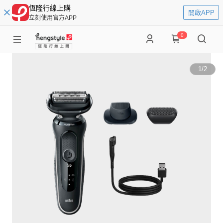
恆隆行線上購
開啟APP
立刻使用官方APP
0
1
/
2