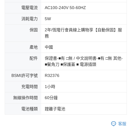
電壓電流
AC100-240V 50-60HZ
消耗電力
5W
保固
2年/恆隆行會員線上購物享【自動保固】服
務
產地
中國
配件
保證書-■有 □無 / 中文說明書-■有 □無 其他-
■鬢角刀 ■保護蓋 ■ 電源插頭
BSMI許可字號
R32376
充電時間
1小時
無線操作時間
60分鐘
電池種類
鋰離子電池
客服