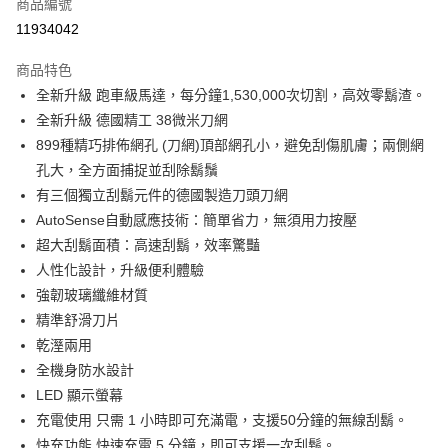
商品編號
華南商業銀行
彰化商業銀行
合作金庫商業銀行
第一商業銀行
11934042
即享券
上海商業儲蓄銀行
台北富邦商業銀行
華南商業銀行
彰化商業銀行
國泰世華商業銀行
兆豐國際商業銀行
LINE Pay
上海商業儲蓄銀行
台北富邦商業銀行
商品特色
臺灣中小企業銀行
台中商業銀行
國泰世華商業銀行
兆豐國際商業銀行
全新升級 跑車級馬達，每分鐘1,530,000次切割，高效零鬍渣。
匯豐（台灣）商業銀行
華泰商業銀行
Apple Pay
臺灣中小企業銀行
台中商業銀行
全新升級 德國精工 38微米刀網
聯邦商業銀行
遠東國際商業銀行
匯豐（台灣）商業銀行
華泰商業銀行
街口支付
元大商業銀行
永豐商業銀行
899種精巧排佈網孔 (刀網)頂部網孔小，避免刮傷肌膚；兩側網
聯邦商業銀行
遠東國際商業銀行
玉山商業銀行
星展（台灣）商業銀行
孔大，全方面捕捉並刮除鬍鬚
元大商業銀行
永豐商業銀行
Google Pay
台新國際商業銀行
中國信託商業銀行
玉山商業銀行
星展（台灣）商業銀行
有三個獨立刮鬍元件的德國製造刀頭刀網
台灣樂天信用卡公司
台新國際商業銀行
中國信託商業銀行
ATM付款
AutoSense自動感應技術：簡單省力，無須用力按壓
台灣樂天信用卡公司
超大刮鬍面積：高速刮鬍，效率驚豔
運送方式
人性化設計，升級便利體驗
強韌玻璃纖維材質
宅配
精準舒滑刀片
每筆NT$100，滿NT$999(含以上)免運費
乾溼兩用
付款後門市自取
全機身防水設計
免運費
LED 顯示螢幕
充電使用 只需 1 小時即可充滿電，支援50分鐘的無線刮鬍。
快充功能 快速充電 5 分鐘，即可支援一次刮鬍。