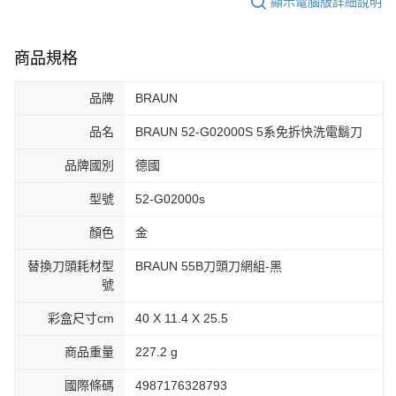
顯示電腦版詳細說明
商品規格
品牌
BRAUN
品名
BRAUN 52-G02000S 5系免拆快洗電鬍刀
品牌國別
德國
型號
52-G02000s
顏色
金
替換刀頭耗材型
BRAUN 55B刀頭刀網組-黑
號
彩盒尺寸cm
40 X 11.4 X 25.5
商品重量
227.2 g
國際條碼
4987176328793