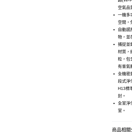
路(W
玉山商
元大商
Google Pa
台新國
空氣品
玉山商
台灣樂
一機多
台新國
ATM付款
台灣樂
空間，
自動感
運送方式
物，並在
捕捉並
宅配
材質，經
每筆NT$1
粒，包
有害氣
全機密
段式淨
H13
封。
全室淨化
室。
商品相關分