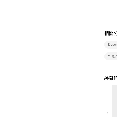
相關
Dyso
空氣
🎁發