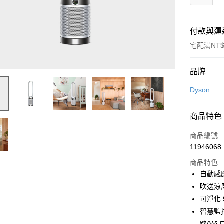
付款與運
宅配滿NT$
付款方式
品牌
信用卡一
Dyson
信用卡分
商品特色
3 期 
商品編號
6 期 
合作金
11946068
華南商
合作金
即享券
上海商
商品特色
華南商
國泰世
自動感
LINE Pay
上海商
臺灣中
吹送涼
國泰世
匯豐（
Apple Pay
臺灣中
可淨化 9
聯邦商
匯豐（
智慧監控
街口支付
元大商
聯邦商