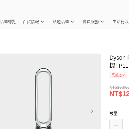
品牌總覽
百貨情報
話題品牌
會員服務
生活秘笈
Dyson
機TP1
買就送
NT$15,90
NT$12
數量