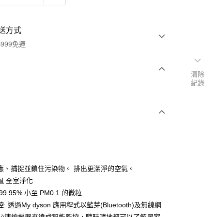
送方式
999免運
清除
紀錄
次付款
期付款
0 利率 每期
NT$4,300
21家銀行
0 利率 每期
NT$2,150
21家銀行
庫商業銀行
第一商業銀行
業銀行
彰化商業銀行
庫商業銀行
第一商業銀行
業儲蓄銀行
台北富邦商業銀行
業銀行
彰化商業銀行
華商業銀行
兆豐國際商業銀行
應、捕捉並鎖住污染物。 排出更潔淨的空氣。
業儲蓄銀行
台北富邦商業銀行
小企業銀行
台中商業銀行
風 全室淨化
華商業銀行
兆豐國際商業銀行
台灣）商業銀行
華泰商業銀行
小企業銀行
台中商業銀行
9.95% 小至 PM0.1 的微粒
業銀行
遠東國際商業銀行
台灣）商業銀行
華泰商業銀行
: 透過My dyson 應用程式以藍芽(Bluetooth)及無線網
業銀行
永豐商業銀行
業銀行
遠東國際商業銀行