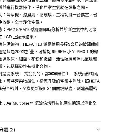
i-Fi)連線機器來達成智能監控，隨時隨地都可以了解居家
業銀行
星展（台灣）商業銀行
業銀行
永豐商業銀行
y
際商業銀行
中國信託商業銀行
質並進行機器操作，淨化居家空氣就在彈指之間。
業銀行
星展（台灣）商業銀行
天信用卡公司
功：清淨機、涼風扇、循環扇，三種功能一台搞定，省
際商業銀行
中國信託商業銀行
天信用卡公司
免收納，全年淨化空氣。
應：PM2.5/PM10感應器即時分析並診斷空氣中的污染
 LCD 上顯示結果。
鎖住污染物：HEPA H13 濾網使用長達9公尺的玻璃纖維
過超過200次折疊，可捕捉 99.95% 小至 PM0.1 的微
00，滿NT$999(含以上)免運費
含過敏原、細菌、花粉和黴菌；活性碳層可淨化氣味和
體，包括揮發性有機化合物。
封過濾系統： 捕捉到的，都牢牢鎖住１。系統內部有兩
化，可將污染物鎖住，從您呼吸的空氣中消除。照HEPA
標準完全密封，全機更新設計24個關鍵點處，創建高壓密
：Air Multiplier™ 氣流倍增科技能產生循環以淨化全
類 (2)